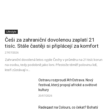
Lifestyle
Češi za zahraniční dovolenou zaplatí 21
tisíc. Stále častěji si připlácejí za komfort
27/07/2026
Zahraniční dovolená letos vyjde Čechy v průměru na 21 tisíc korun
na osobu, tedy podobně jako loni. Přestože téměř polovinu lidí,
kteří zůstávají v...
Ostravu rozproudí AfrOstrava. Nový
festival, který propojí africké a světové
kultury
20/07/2026
Radegast na Colours, co čekat? Bohatý