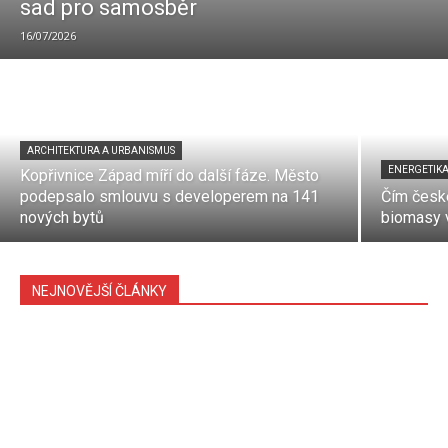
sad pro samosběr
16/07/2026
ARCHITEKTURA A URBANISMUS
ENERGETIK
Kopřivnice Západ míří do další fáze. Město
podepsalo smlouvu s developerem na 141
Čím české
nových bytů
biomasy v
NEJNOVĚJŠÍ ČLÁNKY