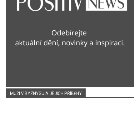
MUŽI V BYZNYSU A JEJICH PŘÍBĚHY