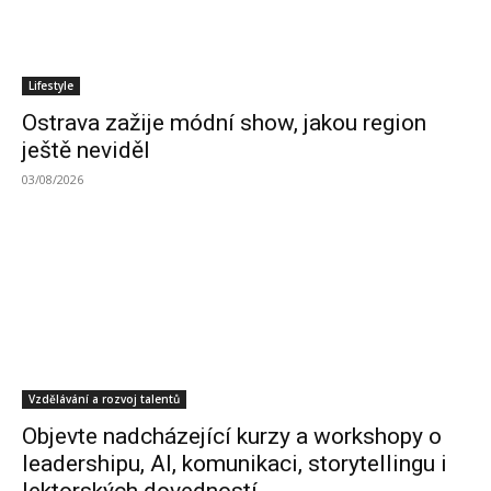
Lifestyle
Ostrava zažije módní show, jakou region
ještě neviděl
03/08/2026
Vzdělávání a rozvoj talentů
Objevte nadcházející kurzy a workshopy o
leadershipu, AI, komunikaci, storytellingu i
lektorských dovedností