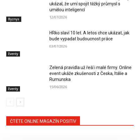
ukázal, že umí spojit těžký průmysl s
umělou inteligencí
12/07/2026
Byznys
HRko slaví 10 let. A letos chce ukázat, jak
bude vypadat budoucnost práce
03/07/2026
Eventy
Zelená pravidla už řeší i malé firmy. Online
event ukáže zkušenosti z Česka, Itálie a
Rumunska
15/06/2026
Eventy
ČTĚTE ONLINE MAGAZÍN POSITIV