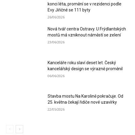
konci léta, promění se v rezidenci podle
Evy Jiřičné se 111 byty
26/06/2026
Nová tvář centra Ostravy. U Frýdlantských
mostů má vzniknout náměstí se zelení
23/06/2026
Kanceláře roku slaví deset let. Český
kancelářský design se výrazně proměnil
06/06/2026
Stavba mostu Na Karolině pokračuje. Od
25. května čekají řidiče nové uzavírky
22/05/2026