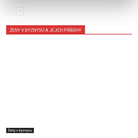
ŽENY V BYZNYSU A JEJICH PŘÍBĚHY
Ženy v byznysu