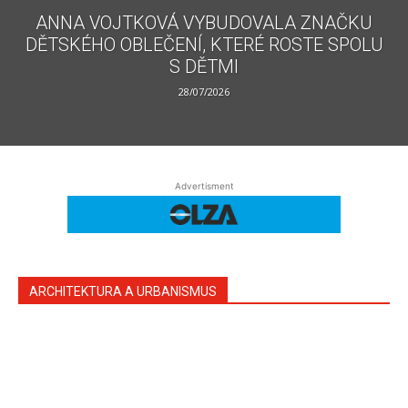
ANNA VOJTKOVÁ VYBUDOVALA ZNAČKU
DĚTSKÉHO OBLEČENÍ, KTERÉ ROSTE SPOLU
S DĚTMI
28/07/2026
Advertisment
ARCHITEKTURA A URBANISMUS