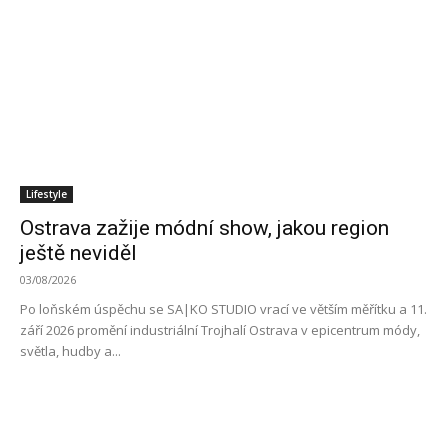
Lifestyle
Ostrava zažije módní show, jakou region
ještě neviděl
03/08/2026
Po loňském úspěchu se SA|KO STUDIO vrací ve větším měřítku a 11.
září 2026 promění industriální Trojhalí Ostrava v epicentrum módy,
světla, hudby a...