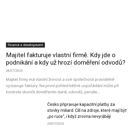
Finance a development
Majitel fakturuje vlastní firmě. Kdy jde o
podnikání a kdy už hrozí doměření odvodů?
28/07/2026
Majitel firmy má vlastní živnost a své společnosti pravidelně
vystavuje faktury. Na první pohled běžné uspořádání může při
kontrole skončit doměřením daně, odvodů, penále...
Česko připravuje kapacitní platby za
stovky miliard. Cílí na zdroje, které mají být
„po ruce“, i když zrovna nevyrábějí
24/07/2026