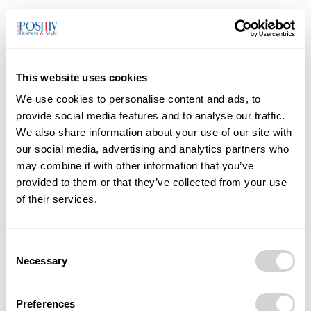
This website uses cookies
We use cookies to personalise content and ads, to
provide social media features and to analyse our traffic.
We also share information about your use of our site with
our social media, advertising and analytics partners who
may combine it with other information that you’ve
provided to them or that they’ve collected from your use
Magazín
of their services.
Pacient často přichází s vytištěným
výstupem od chatbota. Musíme být
připraveni, říká Ondřej Volný
Consent
Necessary
15/06/2026
Selection
ChatGPT není lékař, ale přesto se na něj lidé obracejí se svými
dotazy ohledně zdraví, podobně jako kdysi na vyhledávač Google.
Preferences
V čem je...