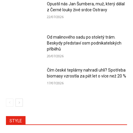
Opustil nás Jan Šumbera, muž, který dělal
z Černé louky živé srdce Ostravy
22/07/2026
Od malinového sadu po stoletý trám.
Beskydy představí osm podnikatelských
příběhů
20/07/2026
Čím české teplárny nahradí uhlí? Spotřeba
biomasy vzrostla za pět let o více než 20 %
17/07/2026
STYLE