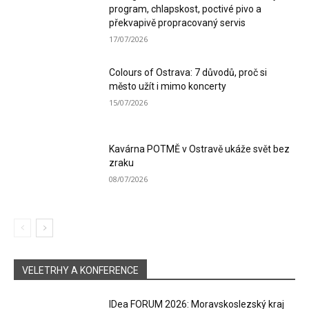
program, chlapskost, poctivé pivo a
překvapivě propracovaný servis
17/07/2026
Colours of Ostrava: 7 důvodů, proč si
město užít i mimo koncerty
15/07/2026
Kavárna POTMĚ v Ostravě ukáže svět bez
zraku
08/07/2026
VELETRHY A KONFERENCE
IDea FORUM 2026: Moravskoslezský kraj