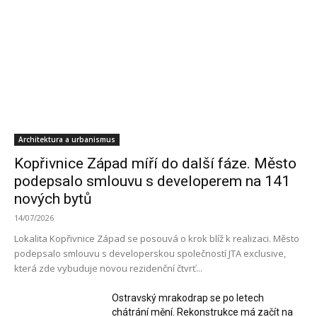
Architektura a urbanismus
Kopřivnice Západ míří do další fáze. Město
podepsalo smlouvu s developerem na 141
nových bytů
14/07/2026
Lokalita Kopřivnice Západ se posouvá o krok blíž k realizaci. Město
podepsalo smlouvu s developerskou společností JTA exclusive,
která zde vybuduje novou rezidenční čtvrť...
Ostravský mrakodrap se po letech
chátrání mění. Rekonstrukce má začít na