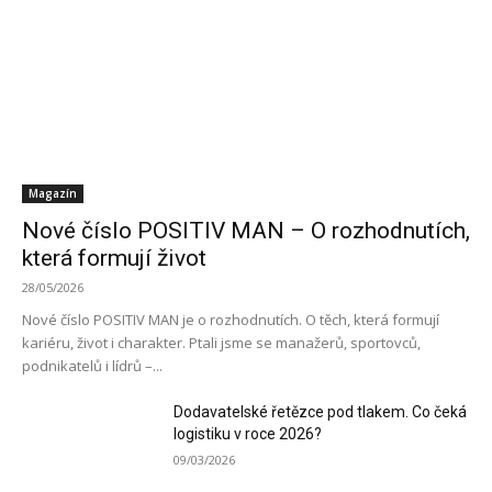
Magazín
Nové číslo POSITIV MAN – O rozhodnutích,
která formují život
28/05/2026
Nové číslo POSITIV MAN je o rozhodnutích. O těch, která formují
kariéru, život i charakter. Ptali jsme se manažerů, sportovců,
podnikatelů i lídrů –...
Dodavatelské řetězce pod tlakem. Co čeká
logistiku v roce 2026?
09/03/2026