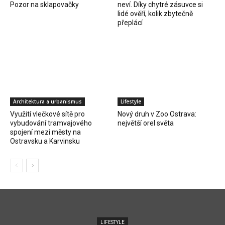
Pozor na sklapovačky
neví. Díky chytré zásuvce si
lidé ověří, kolik zbytečně
přeplácí
Architektura a urbanismus
Lifestyle
Využití vlečkové sítě pro
Nový druh v Zoo Ostrava:
vybudování tramvajového
největší orel světa
spojení mezi městy na
Ostravsku a Karvinsku
LIFESTYLE