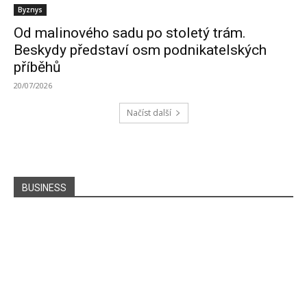
Byznys
Od malinového sadu po stoletý trám.
Beskydy představí osm podnikatelských
příběhů
20/07/2026
Načíst další
BUSINESS