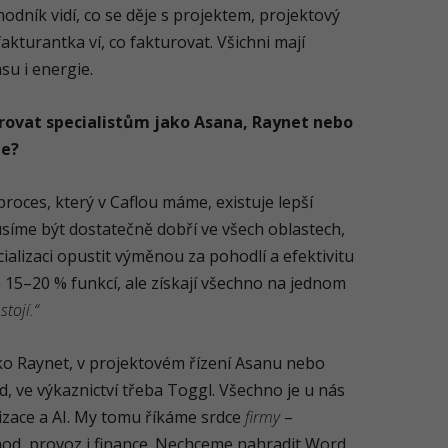
odník vidí, co se děje s projektem, projektový
kturantka ví, co fakturovat. Všichni mají
su i energie.
ovat specialistům jako Asana, Raynet nebo
te?
proces, který v Caflou máme, existuje lepší
usíme být dostatečně dobří ve všech oblastech,
ializaci opustit výměnou za pohodlí a efektivitu
 15–20 % funkcí, ale získají všechno na jednom
stojí.“
o Raynet, v projektovém řízení Asanu nebo
, ve výkaznictví třeba Toggl. Všechno je u nás
zace a AI. My tomu říkáme srdce
firmy
–
hod, provoz i finance. Nechceme nahradit Word