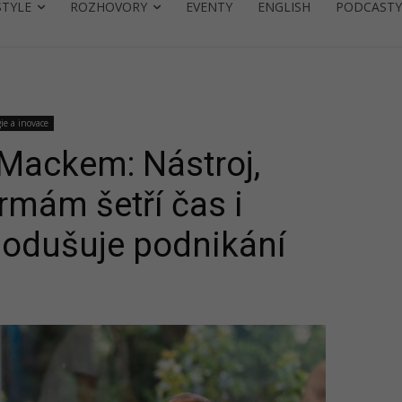
STYLE
ROZHOVORY
EVENTY
ENGLISH
PODCASTY
ie a inovace
 Mackem: Nástroj,
rmám šetří čas i
nodušuje podnikání