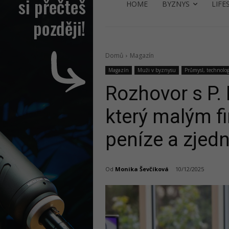
HOME
BYZNYS
LIFE
Domů
Magazín
Magazín
Muži v byznysu
Průmysl, technolog
Rozhovor s P.
který malým fi
peníze a zjed
Od
Monika Ševčíková
10/12/2025