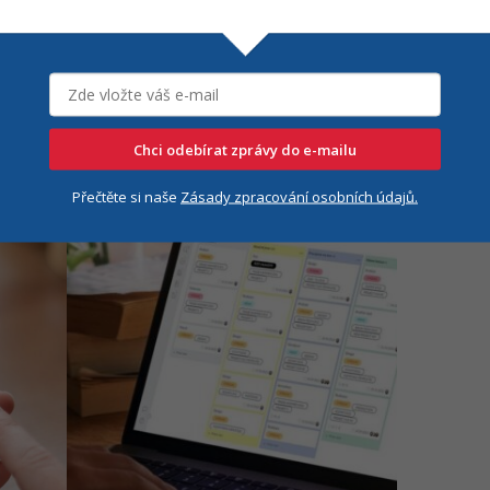
rojektů, fakturaci, reporting i cashflow. Od té
 jasnější a lépe odpovídá tomu, co skutečně
Chci odebírat zprávy do e-mailu
Přečtěte si naše
Zásady zpracování osobních údajů.