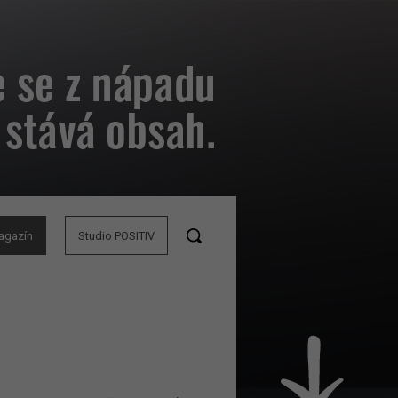
agazín
Studio POSITIV