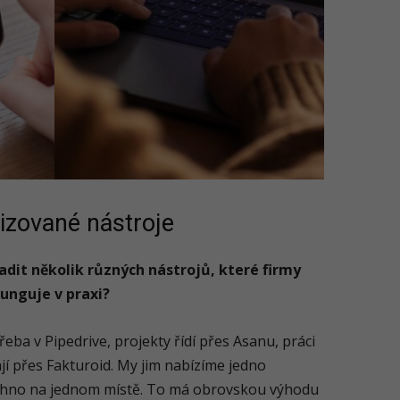
lizované nástroje
adit několik různých nástrojů, které firmy
funguje v praxi?
ba v Pipedrive, projekty řídí přes Asanu, práci
ají přes Fakturoid. My jim nabízíme jedno
echno na jednom místě. To má obrovskou výhodu