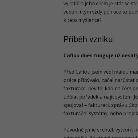
výrobě a jeho cílem je stát se 
vedení i tým vždy po ruce to pod
k této myšlence?
Příběh vzniku
Caflou dnes funguje už desát
Před Caflou jsem vedl malou mark
práce přibývalo, začal narůstat
fakturace, nevíte, kdo na čem pr
udělat pořádek a najít systém. J
spojoval – fakturaci, správu úkol
fakturační systémy, nebo projek
Původně jsme si chtěli vytvořit 
nám došlo, že stejné problémy ře