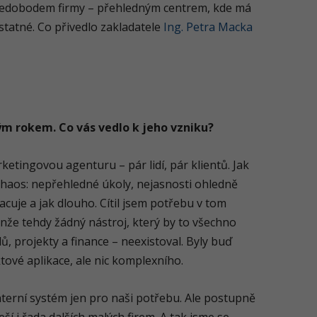
středobodem firmy – přehledným centrem, kde má
statné. Co přivedlo zakladatele
Ing. Petra Macka
ým rokem. Co vás vedlo k jeho vzniku?
etingovou agenturu – pár lidí, pár klientů. Jak
 chaos: nepřehledné úkoly, nejasnosti ohledně
acuje a jak dlouho. Cítil jsem potřebu v tom
enže tehdy žádný nástroj, který by to všechno
ů, projekty a finance – neexistoval. Byly buď
tové aplikace, ale nic komplexního.
interní systém jen pro naši potřebu. Ale postupně
ší i řada dalších malých firem. A tak jsme se