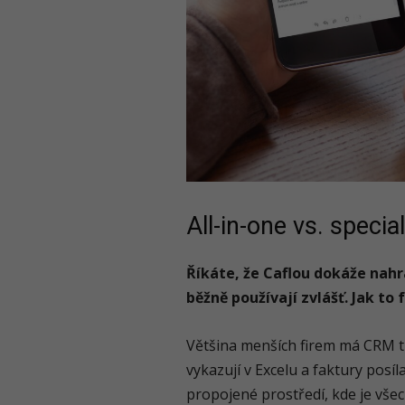
All-in-one vs. specia
Říkáte, že Caflou dokáže nahr
běžně používají zvlášť. Jak to 
Většina menších firem má CRM tře
vykazují v Excelu a faktury posíl
propojené prostředí, kde je vš