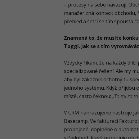
– procesy na sebe navazují. Obch
manažer zná kontext obchodu, fa
přehled a šetří se tím spousta ča
Znamená to, že musíte konkur
Toggl. Jak se s tím vyrovnává
Vždycky říkám, že na každý dílčí 
specializované řešení. Ale my m
aby byl zákazník ochotný tu spec
jednoho systému. Když přijdou o
místě, často řeknou:
„To mi za to 
V CRM nahrazujeme nástroje jak
Basecamp. Ve fakturaci Fakturoid
propojené, doplněné o automati
středobod, který propojuje obc