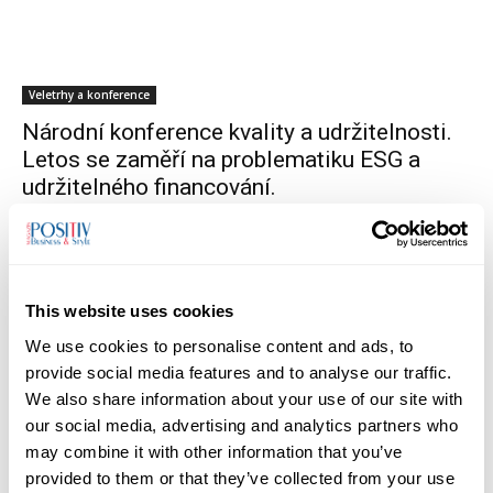
Veletrhy a konference
Národní konference kvality a udržitelnosti.
Letos se zaměří na problematiku ESG a
udržitelného financování.
16/08/2024
This website uses cookies
We use cookies to personalise content and ads, to
provide social media features and to analyse our traffic.
We also share information about your use of our site with
our social media, advertising and analytics partners who
Veletrhy a konference
may combine it with other information that you’ve
Ovládněte realitní trh s KAKTUS FESTem již
provided to them or that they’ve collected from your use