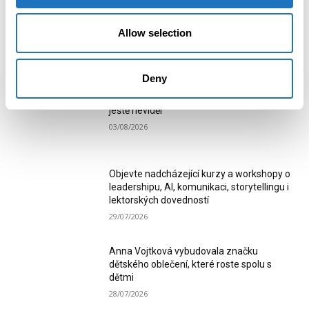
Allow selection
MOST READ
Deny
Ostrava zažije módní show, jakou region
ještě neviděl
03/08/2026
Objevte nadcházející kurzy a workshopy o
leadershipu, AI, komunikaci, storytellingu i
lektorských dovedností
29/07/2026
Anna Vojtková vybudovala značku
dětského oblečení, které roste spolu s
dětmi
28/07/2026