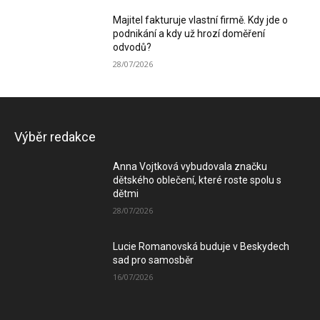
Majitel fakturuje vlastní firmě. Kdy jde o
podnikání a kdy už hrozí doměření
odvodů?
28/07/2026
Výběr redakce
Anna Vojtková vybudovala značku
dětského oblečení, které roste spolu s
dětmi
28/07/2026
Lucie Romanovská buduje v Beskydech
sad pro samosběr
16/07/2026