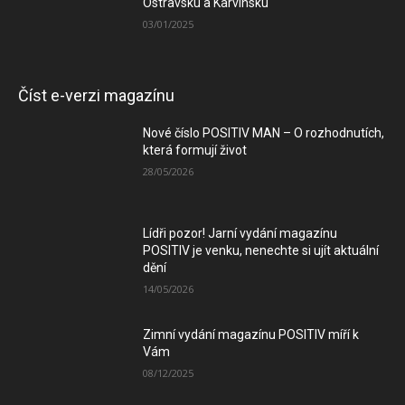
Ostravsku a Karvinsku
03/01/2025
Číst e-verzi magazínu
Nové číslo POSITIV MAN – O rozhodnutích,
která formují život
28/05/2026
Lídři pozor! Jarní vydání magazínu
POSITIV je venku, nenechte si ujít aktuální
dění
14/05/2026
Zimní vydání magazínu POSITIV míří k
Vám
08/12/2025