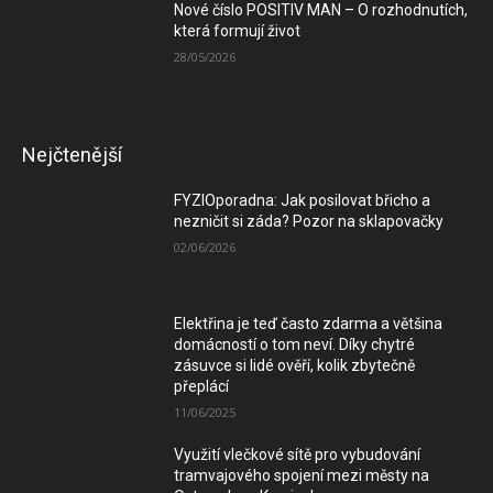
Nové číslo POSITIV MAN – O rozhodnutích,
která formují život
28/05/2026
Nejčtenější
FYZIOporadna: Jak posilovat břicho a
nezničit si záda? Pozor na sklapovačky
02/06/2026
Elektřina je teď často zdarma a většina
domácností o tom neví. Díky chytré
zásuvce si lidé ověří, kolik zbytečně
přeplácí
11/06/2025
Využití vlečkové sítě pro vybudování
tramvajového spojení mezi městy na