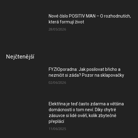
Nové číslo POSITIV MAN – O rozhodnutích,
která formují život
28/05/2026
Nejčtenější
FYZIOporadna: Jak posilovat břicho a
nezničit si záda? Pozor na sklapovačky
02/06/2026
Elektřina je teď často zdarma a většina
domácností o tom neví. Díky chytré
zásuvce si lidé ověří, kolik zbytečně
přeplácí
11/06/2025