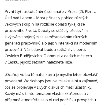
První čtyři uskutečněné semináře v Praze (2), Plzni a
Ústí nad Labem – Most přinesly pohled různých
věkových skupin na rozličné oblasti týkající se
pracovního života. Debaty se stáčely především
k výzvám spojeným se zaměstnáváním různých
generací pracovníků a o jejich interakci na moderním
pracovišti. Následovat budou setkání v Liberci,
Českých Budějovicích, Olomouci a dalších městech
v Česku, jejichž seznam naleznete níže.
„
Oceňuji volbu tématu, která je myslím letos obzvlášť
povedená. Workshopy jsou velmi aktuální a zajímavé,
což se projevuje v živých diskusích mezi účastníky.
Každý má s tímto tématem vlastni zkušenost a v
příjemné atmosféře se o ni rád podělí ku prospěchu