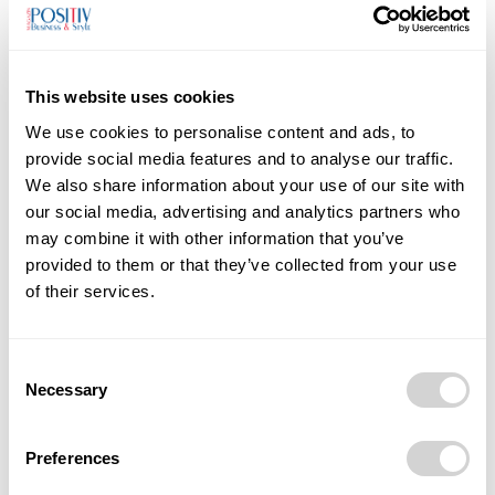
This website uses cookies
We use cookies to personalise content and ads, to
provide social media features and to analyse our traffic.
Předchozí článek
Další článek
We also share information about your use of our site with
Zapojte se do adaptace
Dostavba obchvatu Havířova
our social media, advertising and analytics partners who
změny klimatu v Karviné
pokračuje další fází, startuje
may combine it with other information that you’ve
proces EIA
provided to them or that they’ve collected from your use
of their services.
Consent
Necessary
Selection
Monika Ševčíková
Mgr. Monika Ševčíková, redaktorka magazínu POSITIV. Věnuji se
rozhovorům, příběhům osobností a tématům, která propojují
Preferences
byznys, společnost a lidský rozměr podnikání.