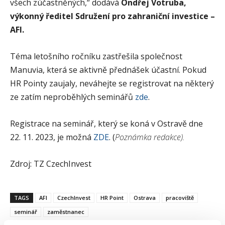
všech zúčastněných,“ dodává
Ondřej Votruba,
výkonný ředitel Sdružení pro zahraniční investice –
AFI.
Téma letošního ročníku zastřešila společnost
Manuvia, která se aktivně přednášek účastní. Pokud
HR Pointy zaujaly, neváhejte se registrovat na některý
ze zatím neproběhlých seminářů
zde
.
Registrace na seminář, který se koná v Ostravě dne
22. 11. 2023, je možná
ZDE
. (
Poznámka redakce).
Zdroj: TZ CzechInvest
TAGS
AFI
CzechInvest
HR Point
Ostrava
pracoviště
seminář
zaměstnanec