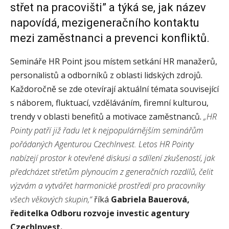
střet na pracovišti” a týká se, jak název
napovídá, mezigeneračního kontaktu
mezi zaměstnanci a prevenci konfliktů.
Semináře HR Point jsou místem setkání HR manažerů,
personalistů a odborníků z oblasti lidských zdrojů.
Každoročně se zde otevírají aktuální témata související
s náborem, fluktuací, vzděláváním, firemní kulturou,
trendy v oblasti benefitů a motivace zaměstnanců.
„HR
Pointy patří již řadu let k nejpopulárnějším seminářům
pořádaných Agenturou CzechInvest. Letos HR Pointy
nabízejí prostor k otevřené diskusi a sdílení zkušeností, jak
předcházet střetům plynoucím z generačních rozdílů, čelit
výzvám a vytvářet harmonické prostředí pro pracovníky
všech věkových skupin,“
říká
Gabriela Bauerová,
ředitelka Odboru rozvoje investic agentury
CzechInvest.