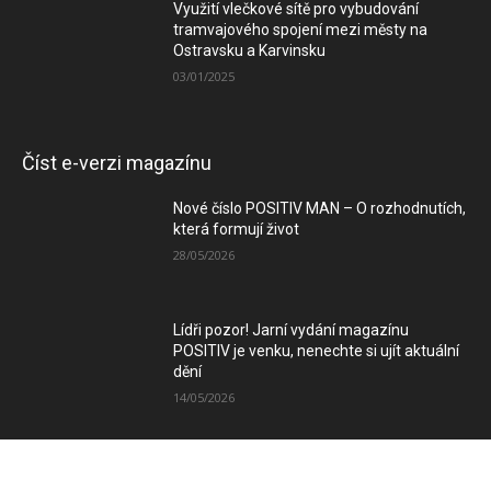
Využití vlečkové sítě pro vybudování
tramvajového spojení mezi městy na
Ostravsku a Karvinsku
03/01/2025
Číst e-verzi magazínu
Nové číslo POSITIV MAN – O rozhodnutích,
která formují život
28/05/2026
Lídři pozor! Jarní vydání magazínu
POSITIV je venku, nenechte si ujít aktuální
dění
14/05/2026
Zimní vydání magazínu POSITIV míří k
Vám