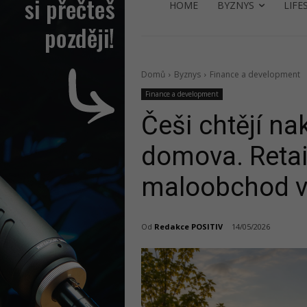
HOME
BYZNYS
LIFE
Domů
Byznys
Finance a development
Finance a development
Češi chtějí na
domova. Retai
maloobchod v
Od
Redakce POSITIV
14/05/2026