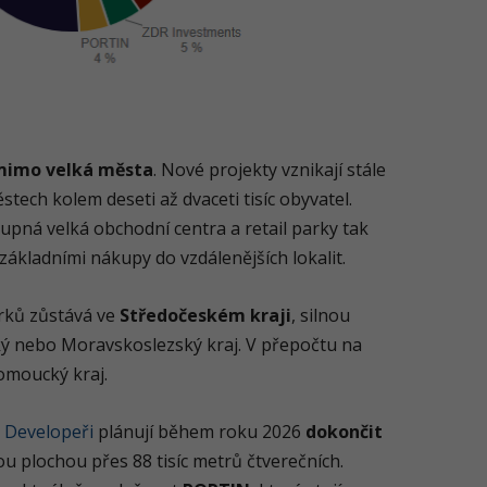
mimo velká města
. Nové projekty vznikají stále
stech kolem deseti až dvaceti tisíc obyvatel.
upná velká obchodní centra a retail parky tak
základními nákupy do vzdálenějších lokalit.
arků zůstává ve
Středočeském kraji
, silnou
cký nebo Moravskoslezský kraj. V přepočtu na
omoucký kraj.
.
Developeři
plánují během roku 2026
dokončit
ou plochou přes 88 tisíc metrů čtverečních.