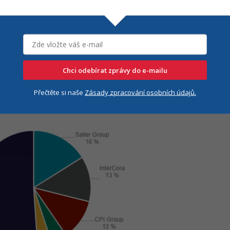
 se naplno ukázala během covidu i období
 části maloobchodu bojovaly s poklesem
y z orientace na běžné denní nákupy.
Dominují
Chci odebírat zprávy do e-mailu
ékárny, diskontní prodejny nebo obchody s
Přečtěte si naše
Zásady zpracování osobních údajů.