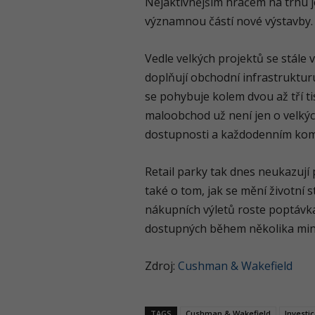
Nejaktivnějším hráčem na trhu 
významnou částí nové výstavby.
Vedle velkých projektů se stále v
doplňují obchodní infrastruktur
se pohybuje kolem dvou až tří tis
maloobchod už není jen o velkýc
dostupnosti a každodenním kom
Retail parky tak dnes neukazují p
také o tom, jak se mění životní s
nákupních výletů roste poptávka
dostupných během několika min
Zdroj:
Cushman & Wakefield
TAGS
Cushman & Wakefield
Investi