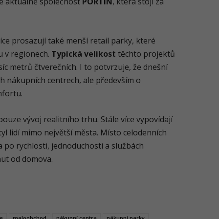
je aktuálně společnost
PORTIN
, která stojí za
íce prosazují také menší retail parky, které
u v regionech.
Typická velikost
těchto projektů
íc metrů čtverečních. I to potvrzuje, že dnešní
h nákupních centrech, ale především o
fortu.
ouze vývoj realitního trhu. Stále více vypovídají
tyl lidí mimo největší města. Místo celodenních
 po rychlosti, jednoduchosti a službách
ut od domova.
ce
maloobchod
nákupní centra
nákupní parky