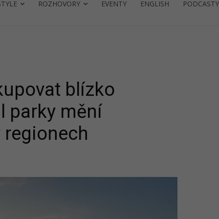
STYLE
ROZHOVORY
EVENTY
ENGLISH
PODCASTY
kupovat blízko
l parky mění
 regionech