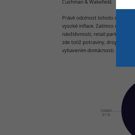
Cushman & Wakefield.
Právě odolnost tohoto segmentu
vysoké inflace. Zatímco některé
návštěvnosti, retail parky těžil
zde totiž potraviny, drogerie, l
vybavením domácnosti.