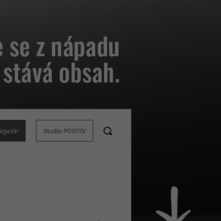
agazín
Studio POSITIV