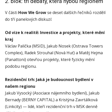
2. blok: tři debaty, která hýbou regionem
V části
How We Grow
se deset dalších řečníků rozdělí
do tří panelových diskuzí:
Od vize k realitě: Investice a projekty, které mění
kraj
Václav Palička (MSID), Jakub Nosek (Ostrava Towers
Complex), Radek Strouhal (Nová Huť) a Matěj Hejma
(Panattoni) otevřou projekty, které fyzicky mění
podobu regionu.
Rezidenční trh: Jaká je budoucnost bydlení v
našem regionu
Jakub Vysocký (Asociace nájemního bydlení), Jakub
Bernady (BERNY CAPITAL) a Kristýna Zavrtálková
(Linkcity) — lidé, kteří rezidenční trh v MSK denně