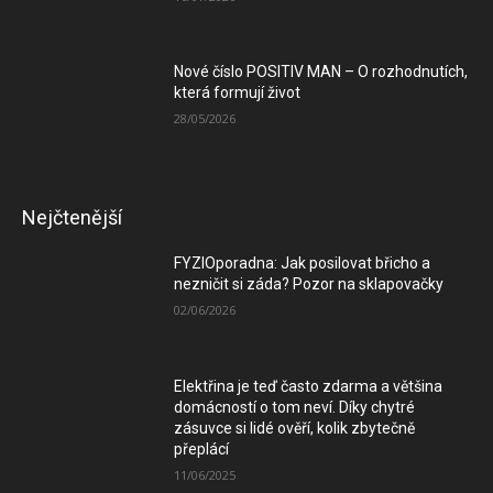
Nové číslo POSITIV MAN – O rozhodnutích,
která formují život
28/05/2026
Nejčtenější
FYZIOporadna: Jak posilovat břicho a
nezničit si záda? Pozor na sklapovačky
02/06/2026
Elektřina je teď často zdarma a většina
domácností o tom neví. Díky chytré
zásuvce si lidé ověří, kolik zbytečně
přeplácí
11/06/2025