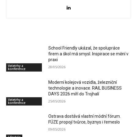
RELATED ARTICLES
School Friendly ukázal, že spolupráce
firem a škol má smysl. Inspirace se mění v
praxi
Veletrhy a
28/05/2026
konference
Moderní kolejová vozidla, železniční
technologie a inovace. RAIL BUSINESS
DAYS 2026 míří do Trojhalí
Veletrhy a
25/05/2026
konference
Ostrava dostává vlastní módní fórum.
FÚZE propojí tvůrce, byznys i řemeslo
09/05/2026
Lifestyle