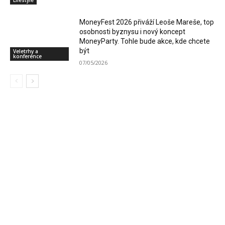
MoneyFest 2026 přiváží Leoše Mareše, top
osobnosti byznysu i nový koncept
MoneyParty. Tohle bude akce, kde chcete
být
Veletrhy a
konference
07/05/2026