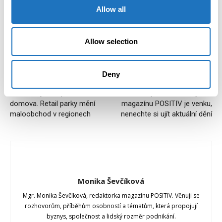
Allow all
Allow selection
Deny
Předchozí článek
Další článek
Češi chtějí nakupovat blízko
Lídři pozor! Jarní vydání
domova. Retail parky mění
magazínu POSITIV je venku,
maloobchod v regionech
nenechte si ujít aktuální dění
Monika Ševčíková
Mgr. Monika Ševčíková, redaktorka magazínu POSITIV. Věnuji se
rozhovorům, příběhům osobností a tématům, která propojují
byznys, společnost a lidský rozměr podnikání.