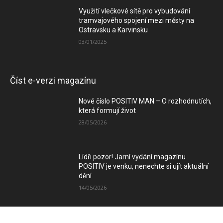
Využití vlečkové sítě pro vybudování
tramvajového spojení mezi městy na
Ostravsku a Karvinsku
03/01/2025
Číst e-verzi magazínu
Nové číslo POSITIV MAN – O rozhodnutích,
která formují život
28/05/2026
Lídři pozor! Jarní vydání magazínu
POSITIV je venku, nenechte si ujít aktuální
dění
14/05/2026
Zimní vydání magazínu POSITIV míří k
Vám