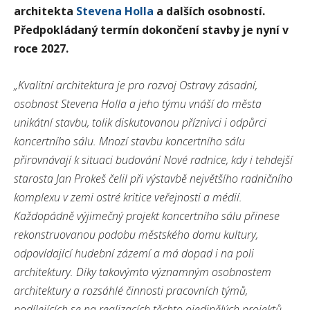
architekta
Stevena Holla
a dalších osobností.
Předpokládaný termín dokončení stavby je nyní v
roce 2027.
„Kvalitní architektura je pro rozvoj Ostravy zásadní,
osobnost Stevena Holla a jeho týmu vnáší do města
unikátní stavbu, tolik diskutovanou příznivci i odpůrci
koncertního sálu. Mnozí stavbu koncertního sálu
přirovnávají k situaci budování Nové radnice, kdy i tehdejší
starosta Jan Prokeš čelil při výstavbě největšího radničního
komplexu v zemi ostré kritice veřejnosti a médií.
Každopádně výjimečný projekt koncertního sálu přinese
rekonstruovanou podobu městského domu kultury,
odpovídající hudební zázemí a má dopad i na poli
architektury. Díky takovýmto významným osobnostem
architektury a rozsáhlé činnosti pracovních týmů,
podílejících se na realizacích těchto ojedinělých projektů,