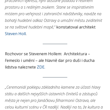
pracovních výkresů, nyní dostane podobu v reálném
prostoru a s reálným zvukem. Stane se inspirativním
místem pro veřejnost i zahraniční návštěvníky, naváže na
bohatý hudební odkaz Ostravy a umožní městu zviditelnit
se na světové hudební mapě,“
konstatoval architekt
Steven Holl
.
Rozhovor se Stevenem Hollem: Architektura –
řemeslo i umění – ale hlavně dar pro duši i ducha
lidstva naleznete
ZDE.
„Ceremoniál poklepu základního kamene za účasti hlavy
státu a dalších nejvyšších ústavních činitelů a zástupců
města je nejen pro Janáčkovu filharmonii Ostrava, ale
celou kulturní scénu v ČR nadějí. Nadějí na to, že kultura a