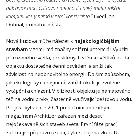
pak bude moci Ostrava nabídnout i nový multifunkční
komplex, který nemá v zemi konkurenta,“
uvedl Jan
Dohnal, primátor města.
Nová budova může náležet k
nejekologičtějším
stavbám
v zemi, má značný solární potenciál. Využití
přirozeného světla, prosklených stěn a světlíků, dodá
objektu dostatečné denní osvětlení a sníží tak
závislost na neobnovitelné energii. Dalším způsobem,
jak ekologicky co nejméně zatížit okolí, je zvolené
vytápění a chlazení. V blízkosti objektu je pamatováno
též na vodní prvky, částečně využívající dešťovou vodu.
Projekt byl v roce 2021 prestižním americkým
magazínem Architizer zařazen mezi deset
nejočekávanějších staveb světa. První fáze prací,
zahrnující přípravu území, byla zahájena vloni. Na