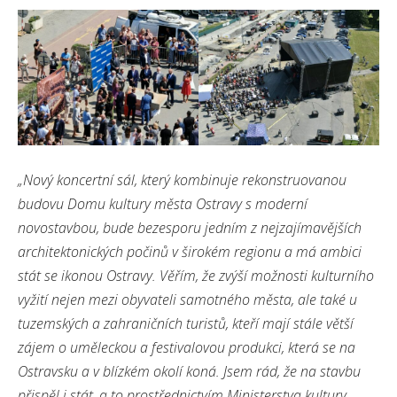
„Nový koncertní sál, který kombinuje rekonstruovanou
budovu Domu kultury města Ostravy s moderní
novostavbou, bude bezesporu jedním z nejzajímavějších
architektonických počinů v širokém regionu a má ambici
stát se ikonou Ostravy. Věřím, že zvýší možnosti kulturního
vyžití nejen mezi obyvateli samotného města, ale také u
tuzemských a zahraničních turistů, kteří mají stále větší
zájem o uměleckou a festivalovou produkci, která se na
Ostravsku a v blízkém okolí koná. Jsem rád, že na stavbu
přispěl i stát, a to prostřednictvím Ministerstva kultury