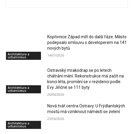
RELATED ARTICLES
Kopřivnice Západ míří do další fáze. Město
podepsalo smlouvu s developerem na 141
nových bytů
Architektura a
14/07/2026
urbanismus
Ostravský mrakodrap se po letech
chátrání mění. Rekonstrukce má začít na
konci léta, promění se v rezidenci podle
Evy Jiřičné se 111 byty
Architektura a
urbanismus
26/06/2026
Nová tvář centra Ostravy. U Frýdlantských
mostů má vzniknout náměstí se zelení
23/06/2026
Architektura a
urbanismus