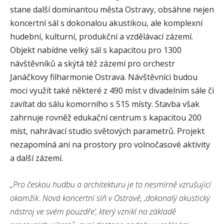
stane další dominantou města Ostravy, obsáhne nejen
koncertní sál s dokonalou akustikou, ale komplexní
hudební, kulturní, produkční a vzdělávací zázemí.
Objekt nabídne velký sál s kapacitou pro 1300
návštěvníků a skýtá též zázemí pro orchestr
Janáčkovy filharmonie Ostrava. Návštěvníci budou
moci využít také některé z 490 míst v divadelním sále či
zavítat do sálu komorního s 515 místy. Stavba však
zahrnuje rovněž edukační centrum s kapacitou 200
míst, nahrávací studio světových parametrů. Projekt
nezapomíná ani na prostory pro volnočasové aktivity
a další zázemí.
„Pro českou hudbu a architekturu je to nesmírně vzrušující
okamžik. Nová koncertní síň v Ostravě, ‚dokonalý akustický
nástroj ve svém pouzdře‘, který vznikl na základě