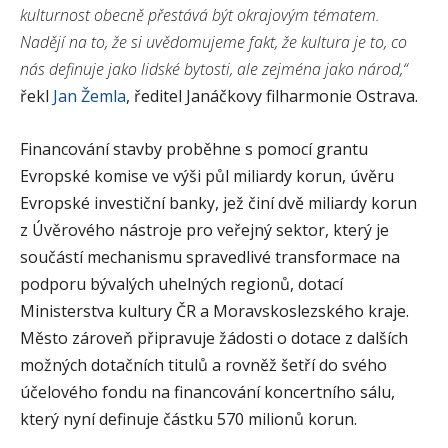
kulturnost obecně přestává být okrajovým tématem.
Nadějí na to, že si uvědomujeme fakt, že kultura je to, co
nás definuje jako lidské bytosti, ale zejména jako národ,“
řekl
Jan Žemla
, ředitel Janáčkovy filharmonie Ostrava.
Financování stavby proběhne s pomocí grantu
Evropské komise ve výši půl miliardy korun, úvěru
Evropské investiční banky, jež činí dvě miliardy korun
z Úvěrového nástroje pro veřejný sektor, který je
součástí mechanismu spravedlivé transformace na
podporu bývalých uhelných regionů, dotací
Ministerstva kultury ČR a Moravskoslezského kraje.
Město zároveň připravuje žádosti o dotace z dalších
možných dotačních titulů a rovněž šetří do svého
účelového fondu na financování koncertního sálu,
který nyní definuje částku 570 milionů korun.