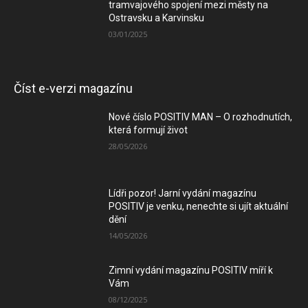
tramvajového spojení mezi městy na
Ostravsku a Karvinsku
03/01/2025
Číst e-verzi magazínu
Nové číslo POSITIV MAN – O rozhodnutích,
která formují život
28/05/2026
Lídři pozor! Jarní vydání magazínu
POSITIV je venku, nenechte si ujít aktuální
dění
14/05/2026
Zimní vydání magazínu POSITIV míří k
Vám
08/12/2025