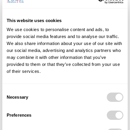
This website uses cookies
We use cookies to personalise content and ads, to
provide social media features and to analyse our traffic.
Studie stavby pak byla dokončena v roce 2020 a
We also share information about your use of our site with
obsáhla i rekonstrukci stávajícího kulturního domu.
our social media, advertising and analytics partners who
Následovaly průzkumné práce v lokalitě, vytvoření
may combine it with other information that you’ve
akustického modelu i příslušný administrativní proces,
provided to them or that they’ve collected from your use
byla podána žádost o vydání společného územního
of their services.
rozhodnutí a stavebního povolení. Vyhlášeno bylo
výběrové řízení na zhotovitele stavebních prací. První
Consent
fáze prací, zahrnující přípravu území, byla zahájena
Necessary
Selection
vloni. Na počátku roku 2024 byl vybrán zhotovitel
druhé fáze prací, kterým je Sdružení pro koncertní
Preferences
halu, jehož společníky jsou společnosti IMOS Brno a.
s. a IPS Třinec a. s. Vystavět novou dominantu města