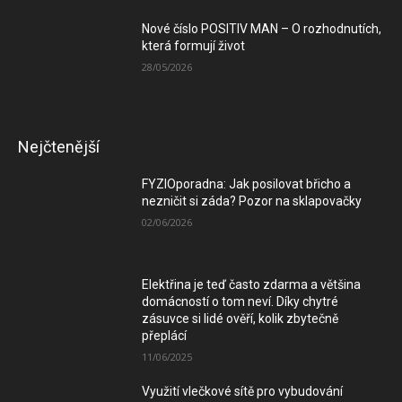
Nové číslo POSITIV MAN – O rozhodnutích,
která formují život
28/05/2026
Nejčtenější
FYZIOporadna: Jak posilovat břicho a
nezničit si záda? Pozor na sklapovačky
02/06/2026
Elektřina je teď často zdarma a většina
domácností o tom neví. Díky chytré
zásuvce si lidé ověří, kolik zbytečně
přeplácí
11/06/2025
Využití vlečkové sítě pro vybudování