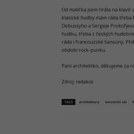
Od malička jsem hrála na klavír 
klasické hudby mám ráda třeba 
Debussyho a Sergeje Prokofjev
hudbu, třeba z českých hudebních
ráda i francouzské šansony, Phi
období rock-punku.
Paní architektko, děkujeme za r
Zdroj: redakce
TAGS
architektura
koncertní sál
Podíl