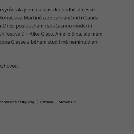
a vyrůstala jsem na klasické hudbě. Z české
Bohuslava Martinů a ze zahraničních Clauda
a. Dnes poslouchám i současnou moderní
 festivalů – Alice Glass, Amelie Siba, ale mám
lippa Glasse a během studií mě neminulo ani
ozhovor.
Moravskoslezský kraj
Ostrava
Steven Holl