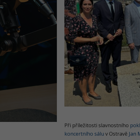
Při příležitosti slavnostního
pokl
koncertního sálu
v Ostravě
Jan 