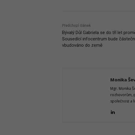
Předchozí článek
Bývalý Důl Gabriela se do tří let prom
Sousedící infocentrum bude částeč
vbudováno do země
Monika Še
Mgr. Monika Še
rozhovorům, p
společnost a l