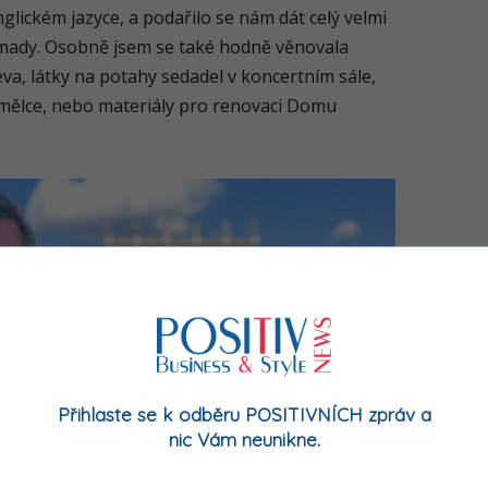
nglickém jazyce, a podařilo se nám dát celý velmi
omady. Osobně jsem se také hodně věnovala
řeva, látky na potahy sedadel v koncertním sále,
mělce, nebo materiály pro renovaci Domu
Přihlaste se k odběru POSITIVNÍCH zpráv a
nic Vám neunikne.