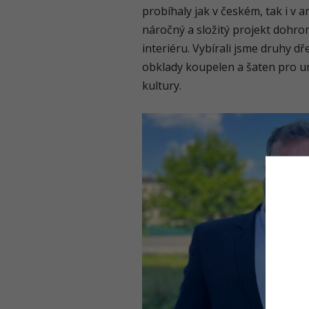
probíhaly jak v českém, tak i v a
náročný a složitý projekt dohr
interiéru. Vybírali jsme druhy d
obklady koupelen a šaten pro u
kultury.