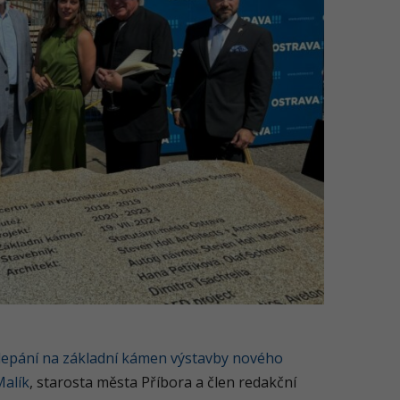
epání na základní kámen výstavby nového
Malík
, starosta města Příbora a člen redakční