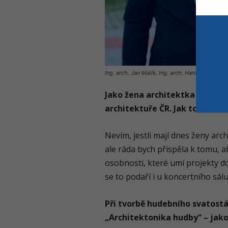
Ing. arch. Jan Malík, Ing. arch. Hana Petříková
Jako žena architektka velmi d
architektuře ČR. Jak to vnímá
Nevím, jestli mají dnes ženy arc
ale ráda bych přispěla k tomu, a
osobnosti, které umí projekty d
se to podaří i u koncertního sál
Při tvorbě hudebního svatost
„Architektonika hudby“ – jak