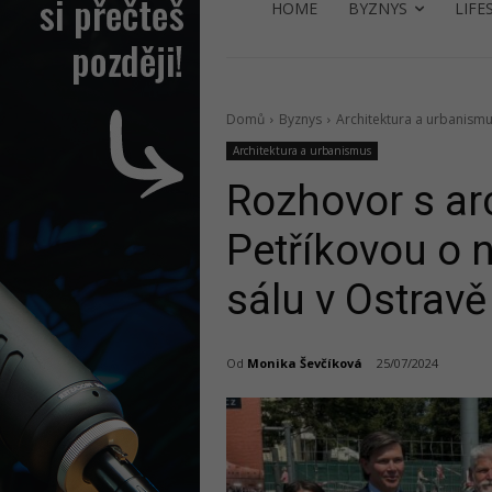
HOME
BYZNYS
LIFE
Domů
Byznys
Architektura a urbanism
Architektura a urbanismus
Rozhovor s ar
Petříkovou o
sálu v Ostravě
Od
Monika Ševčíková
25/07/2024