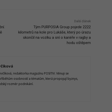
Další článek
ění.
Tým PURPOSIA Group pojede 2222
ně
kilometrů na kole pro Lukáše, který po úrazu
skončil na vozíku a sní o kariéře v ragby a
hodu oštěpem
včíková
včíková, redaktorka magazínu POSITIV. Věnuji se
říběhům osobností a tématům, která propojují byznys,
idský rozměr podnikání.