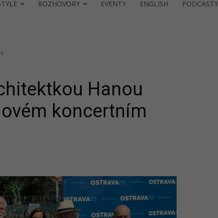
STYLE
ROZHOVORY
EVENTY
ENGLISH
PODCASTY
us
chitektkou Hanou
 novém koncertním