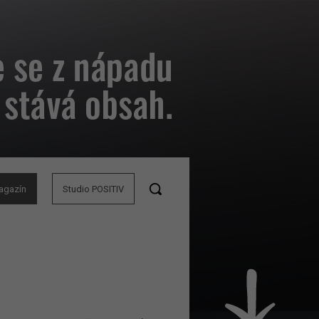
agazín
Studio POSITIV