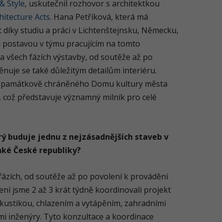
& Style
, uskutečnil rozhovor s architektkou
hitecture Acts
. Hana Petříková, která má
díky studiu a práci v Lichtenštejnsku, Německu,
ou postavou v týmu pracujícím na tomto
a všech fázích výstavby, od soutěže až po
ěnuje se také důležitým detailům interiéru.
i památkově chráněného Domu kultury města
 což představuje významný milník pro celé
erý buduje jednu z nejzásadnějších staveb v
aké České republiky?
fázích, od soutěže až po povolení k provádění
ení jsme 2 až 3 krát týdně koordinovali projekt
akustikou, chlazením a vytápěním, zahradními
ími inženýry. Tyto konzultace a koordinace