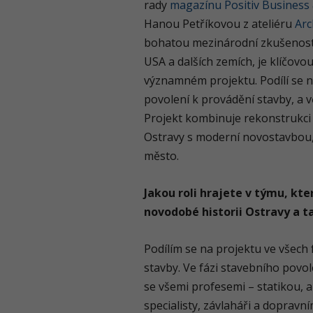
rady
magazínu Positiv Business 
Hanou Petříkovou z ateliéru
Arc
bohatou mezinárodní zkušenost 
USA a dalších zemích, je klíčov
významném projektu. Podílí se n
povolení k provádění stavby, a v
Projekt kombinuje rekonstrukc
Ostravy s moderní novostavbou,
město.
Jakou roli hrajete v týmu, kt
novodobé historii Ostravy a t
Podílím se na projektu ve všech 
stavby. Ve fázi stavebního povol
se všemi profesemi – statikou, 
specialisty, závlaháři a dopravn