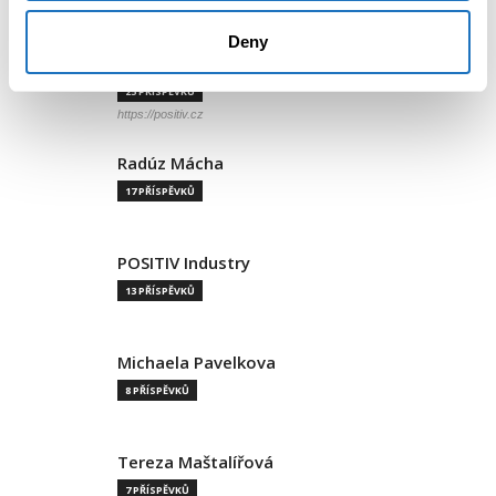
Deny
Aleš Vítek
25 PŘÍSPĚVKŮ
https://positiv.cz
Radúz Mácha
17 PŘÍSPĚVKŮ
POSITIV Industry
13 PŘÍSPĚVKŮ
Michaela Pavelkova
8 PŘÍSPĚVKŮ
Tereza Maštalířová
7 PŘÍSPĚVKŮ