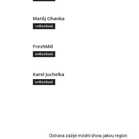
Matěj Ohanka
1 PŘÍSPĚVKŮ
FreshMill
0 PŘÍSPĚVKŮ
Karel Juchelka
0 PŘÍSPĚVKŮ
MOST READ
Ostrava zažije módní show, jakou region