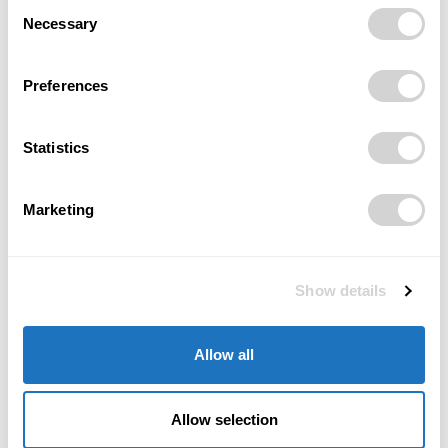
Consent
Necessary
Selection
Kristýna Szabová
1399 PŘÍSPĚVKŮ
Preferences
Zuzana Szebestová
Statistics
432 PŘÍSPĚVKŮ
Marketing
Redakce POSITIV
250 PŘÍSPĚVKŮ
Show details
Josef Nudera
93 PŘÍSPĚVKŮ
Allow all
Vendy Burešová
Allow selection
80 PŘÍSPĚVKŮ