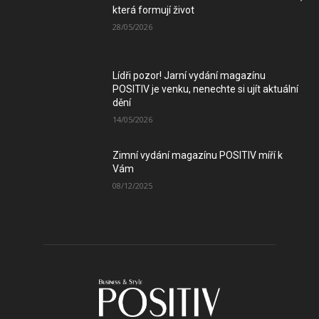
která formují život
28/05/2026
Lídři pozor! Jarní vydání magazínu
POSITIV je venku, nenechte si ujít aktuální
dění
14/05/2026
Zimní vydání magazínu POSITIV míří k
Vám
08/12/2025