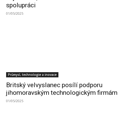
spolupráci
01/05/2025
Průmysl, technologie a inovace
Britský velvyslanec posílí podporu
jihomoravským technologickým firmám
01/05/2025