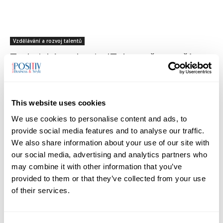
Vzdělávání a rozvoj talentů
Technické znalosti v IT dnes už nestačí.
Klíčová je komunikace, asertivita i empatie
01/05/2025
This website uses cookies
We use cookies to personalise content and ads, to
1
2
3
provide social media features and to analyse our traffic.
We also share information about your use of our site with
our social media, advertising and analytics partners who
may combine it with other information that you’ve
provided to them or that they’ve collected from your use
TOP AUTHORS
of their services.
Monika Ševčíková
2280 PŘÍSPĚVKŮ