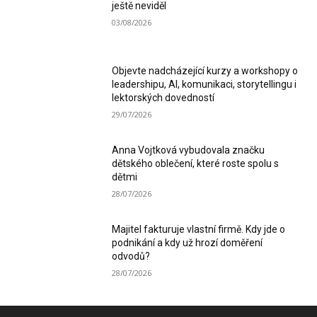
ještě neviděl
03/08/2026
Objevte nadcházející kurzy a workshopy o
leadershipu, AI, komunikaci, storytellingu i
lektorských dovedností
29/07/2026
Anna Vojtková vybudovala značku
dětského oblečení, které roste spolu s
dětmi
28/07/2026
Majitel fakturuje vlastní firmě. Kdy jde o
podnikání a kdy už hrozí doměření
odvodů?
28/07/2026