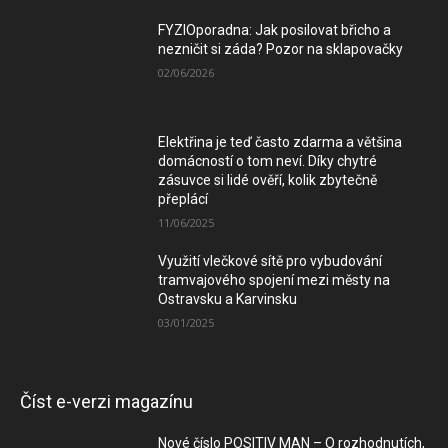
FYZIOporadna: Jak posilovat břicho a
nezničit si záda? Pozor na sklapovačky
02/06/2026
Elektřina je teď často zdarma a většina
domácností o tom neví. Díky chytré
zásuvce si lidé ověří, kolik zbytečně
přeplácí
11/06/2025
Využití vlečkové sítě pro vybudování
tramvajového spojení mezi městy na
Ostravsku a Karvinsku
03/01/2025
Číst e-verzi magazínu
Nové číslo POSITIV MAN – O rozhodnutích,