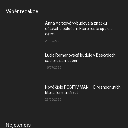
Výběr redakce
Anna Vojtková vybudovala značku
dětského oblečení, které roste spolu s
dětmi
28/07/2026
Lucie Romanovská buduje v Beskydech
sad pro samosběr
16/07/2026
Nové číslo POSITIV MAN – O rozhodnutích,
která formují život
28/05/2026
Nejčtenější