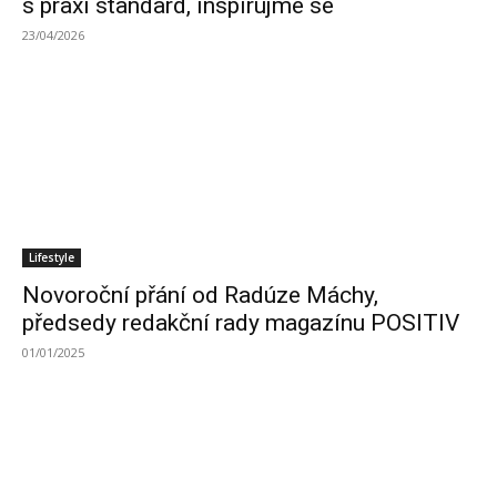
s praxí standard, inspirujme se
23/04/2026
Lifestyle
Novoroční přání od Radúze Máchy,
předsedy redakční rady magazínu POSITIV
01/01/2025