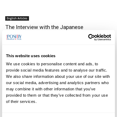
English Articles
The Interview with the Japanese
Ambassador to the Czech Republic, Mr.
Kansuke NAGAOKA
04/12/2024
This website uses cookies
We use cookies to personalise content and ads, to
1
2
provide social media features and to analyse our traffic.
We also share information about your use of our site with
our social media, advertising and analytics partners who
may combine it with other information that you’ve
provided to them or that they’ve collected from your use
TOP AUTHORS
of their services.
Monika Ševčíková