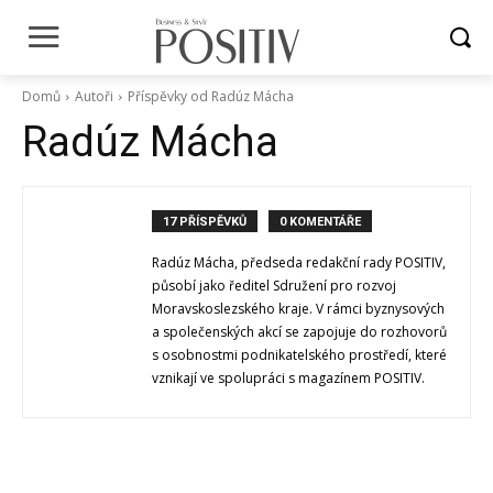
Domů
Autoři
Příspěvky od Radúz Mácha
Radúz Mácha
17 PŘÍSPĚVKŮ
0 KOMENTÁŘE
Radúz Mácha, předseda redakční rady POSITIV,
působí jako ředitel Sdružení pro rozvoj
Moravskoslezského kraje. V rámci byznysových
a společenských akcí se zapojuje do rozhovorů
s osobnostmi podnikatelského prostředí, které
vznikají ve spolupráci s magazínem POSITIV.