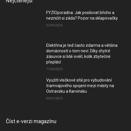
Nejčtenější
FYZIOporadna: Jak posilovat břicho a
nezničit si záda? Pozor na sklapovačky
02/06/2026
Elektřina je teď často zdarma a většina
domácností o tom neví. Díky chytré
zásuvce si lidé ověří, kolik zbytečně
přeplácí
11/06/2025
Využití vlečkové sítě pro vybudování
tramvajového spojení mezi městy na
Ostravsku a Karvinsku
03/01/2025
Číst e-verzi magazínu