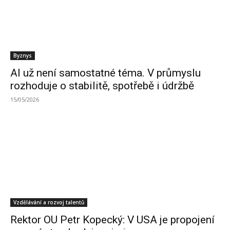
Byznys
AI už není samostatné téma. V průmyslu
rozhoduje o stabilitě, spotřebě i údržbě
15/05/2026
Vzdělávání a rozvoj talentů
Rektor OU Petr Kopecký: V USA je propojení