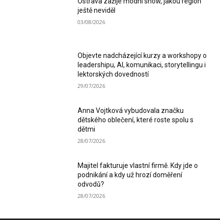
Ostrava zažije módní show, jakou region
ještě neviděl
03/08/2026
Objevte nadcházející kurzy a workshopy o
leadershipu, AI, komunikaci, storytellingu i
lektorských dovedností
29/07/2026
Anna Vojtková vybudovala značku
dětského oblečení, které roste spolu s
dětmi
28/07/2026
Majitel fakturuje vlastní firmě. Kdy jde o
podnikání a kdy už hrozí doměření
odvodů?
28/07/2026