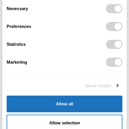
2280 PŘÍSPĚVKŮ
Consent
Necessary
Selection
Kristýna Szabová
Preferences
1399 PŘÍSPĚVKŮ
Statistics
Zuzana Szebestová
432 PŘÍSPĚVKŮ
Marketing
Redakce POSITIV
250 PŘÍSPĚVKŮ
Show details
Josef Nudera
Allow all
93 PŘÍSPĚVKŮ
Allow selection
Vendy Burešová