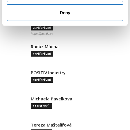
80 PŘÍSPĚVKŮ
Deny
Aleš Vítek
25 PŘÍSPĚVKŮ
https://positiv.cz
Radúz Mácha
17 PŘÍSPĚVKŮ
POSITIV Industry
13 PŘÍSPĚVKŮ
Michaela Pavelkova
8 PŘÍSPĚVKŮ
Tereza Maštalířová