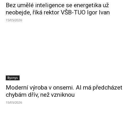
Bez umělé inteligence se energetika už
neobejde, říká rektor VŠB-TUO Igor Ivan
15/05/2026
Byznys
Moderní výroba v onsemi. AI má předcházet
chybám dřív, než vzniknou
15/05/2026