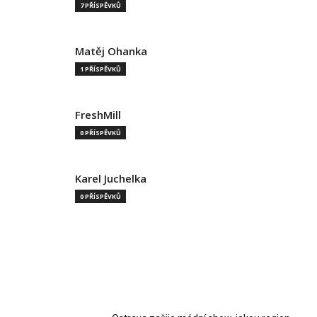
7 PŘÍSPĚVKŮ
Matěj Ohanka
1 PŘÍSPĚVKŮ
FreshMill
0 PŘÍSPĚVKŮ
Karel Juchelka
0 PŘÍSPĚVKŮ
MOST READ