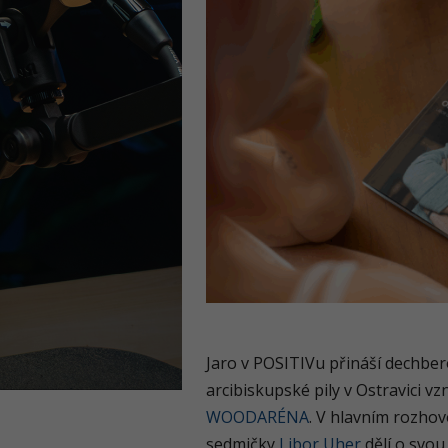
Jaro v POSITIVu přináší dechber
arcibiskupské pily v Ostravici 
WOODARÉNA
. V hlavním rozho
sedmičky
Libor Uher
dělí o svou