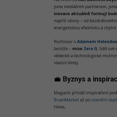
jsme mediálním partnerem, jsm
inovace aktuálně formují bud
napříč obory – od bezdrátového 
energetickou efektivitu a chytr
Rozhovor s
Adamem Holendo
beztíže –
mise
Zero G
. Sdílí sv
vědecké a technologické možnos
vlastní limity.
💼
Byznys a inspira
Magazín přináší inspirativní po
BrainMarket
až po
ocenění úsp
Helas.