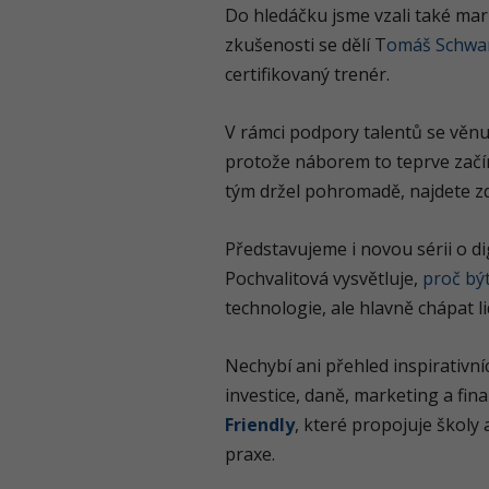
Do hledáčku jsme vzali také mar
zkušenosti se dělí T
omáš Schwar
certifikovaný trenér.
V rámci podpory talentů se věn
protože náborem to teprve začín
tým držel pohromadě, najdete zd
Představujeme i novou sérii o di
Pochvalitová vysvětluje,
proč být
technologie, ale hlavně chápat li
Nechybí ani přehled inspirativníc
investice, daně, marketing a fi
Friendly
, které propojuje školy
praxe.