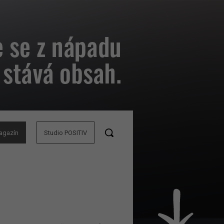
agazín
Studio POSITIV