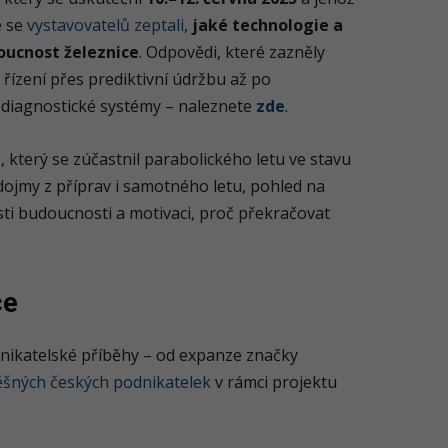
e se
vystavovatelů zeptali
,
jaké technologie a
oucnost železnice
. Odpovědi, které zazněly
řízení přes prediktivní údržbu až po
é diagnostické systémy – naleznete
zde
.
u
, který se zúčastnil parabolického letu ve stavu
é dojmy z příprav i samotného letu, pohled na
ti budoucnosti a motivaci, proč překračovat
ce
dnikatelské příběhy – od expanze značky
ěšných českých podnikatelek
v rámci projektu