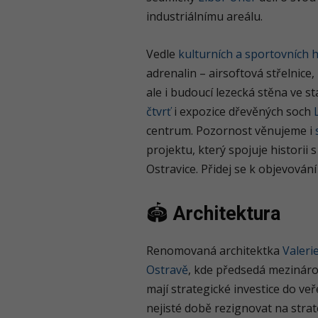
industriálnímu areálu.
Vedle
kulturních a sportovních h
adrenalin – airsoftová střelnice
ale i budoucí lezecká stěna ve s
čtvrť
i expozice dřevěných soch
centrum. Pozornost věnujeme i
projektu, který spojuje histori
Ostravice. Přidej se k objevování
🏟
Architektura
Renomovaná architektka
Valeri
Ostravě
, kde předsedá mezináro
mají strategické investice do v
nejisté době rezignovat na strat