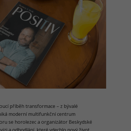
oucí příběh transformace – z bývalé
vzniká moderní multifunkční centrum
voru se horolezec a organizátor Beskydské
 vizi a odhodlání, které vdechlo nový život