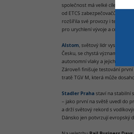
společnost má velké cíle. Působ
od ETCS zabezpečovačů až po ov
rozšířila své provozy i technick
pro urychlení vývoje a certifikací.
Alstom
, světový lídr vysokoryc
Česku, se chystá významně zapoji
autonomní vlaky a jejich Traxx 
Zároveň finišuje testování prvn
tratě TGV M, která může dosahov
Stadler Praha
staví na stabilní 
– jako první na světě uvedl do 
a drží světový rekord s vodíkov
Dánsko jen potvrzují evropský 
Na veletrhu
Rail Business Days