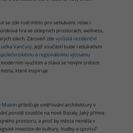
al
se zde rodí místo pro setkávání, relax i
, úniková hra ve sklepních prostorách, wellness,
tarých silech. Zároveň zde
vyrůstá rezidenční
Luďka Vančury
, jejíž součástí bude i edukativní
společenskému a regionálnímu významu
i s moderním využitím a stává se novým srdcem
 místa, které inspiruje.
e Mulvin
přibližuje směřování architektury v
dní porotě soutěže na nové Bazaly. Jaký přínos
eřejného prostoru, a proč by města neměla v
egické investice do kultury, hudby a sportu?