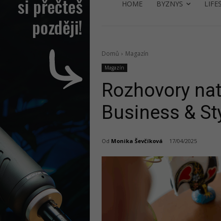
HOME
BYZNYS
LIFE
Domů
Magazín
Magazín
Rozhovory nat
Business & St
Od
Monika Ševčíková
17/04/2025