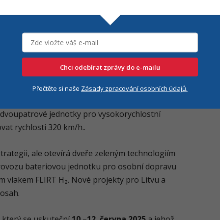
í jako integrátor moderních vlakových systémů –
ládání dveřních systémů pro České dráhy. Firma
é zázemí a vybudovala vlastní testovací centrum
Chci odebírat zprávy do e-mailu
hlostní dopravy a dodavatel systému ETCS v
t do výstavby nových tratí. Už testuje
Přečtěte si naše
Zásady zpracování osobních údajů.
MS3 je špičkou mezi moderními lokomotivami.
í dvoupatrové jednotky pro vysokorychlostní
at rychlosti 320 km/h..
strategii, ale otevírá dveře zeleným technologiím
provozu bateriovou jednotku pro osobní dopravu
ým vlakem FLIRT H₂. Nové projekty pro Litvu a
dosah.
, který se uskuteční
10.–12. června 2025
a jehož