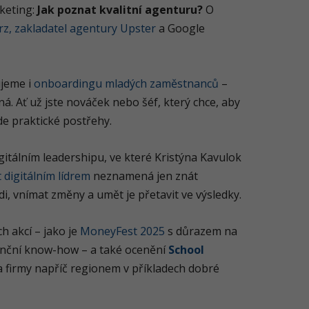
keting:
Jak poznat kvalitní agenturu?
O
z, zakladatel agentury Upster
a Google
ujeme i
onboardingu mladých zaměstnanců
–
á. Ať už jste nováček nebo šéf, který chce, aby
e praktické postřehy.
gitálním leadershipu, ve které Kristýna Kavulok
 digitálním lídrem
neznamená jen znát
di, vnímat změny a umět je přetavit ve výsledky.
h akcí – jako je
MoneyFest 2025
s důrazem na
nanční know-how – a také ocenění
School
 a firmy napříč regionem v příkladech dobré