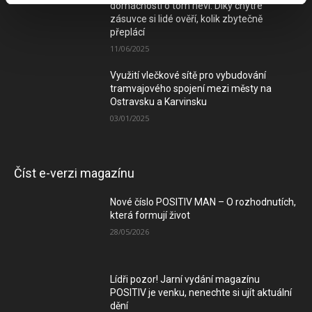
domácností o tom neví. Díky chytré
zásuvce si lidé ověří, kolik zbytečně
přeplácí
11/06/2025
Využití vlečkové sítě pro vybudování
tramvajového spojení mezi městy na
Ostravsku a Karvinsku
03/01/2025
Číst e-verzi magazínu
Nové číslo POSITIV MAN – O rozhodnutích,
která formují život
28/05/2026
Lídři pozor! Jarní vydání magazínu
POSITIV je venku, nenechte si ujít aktuální
dění