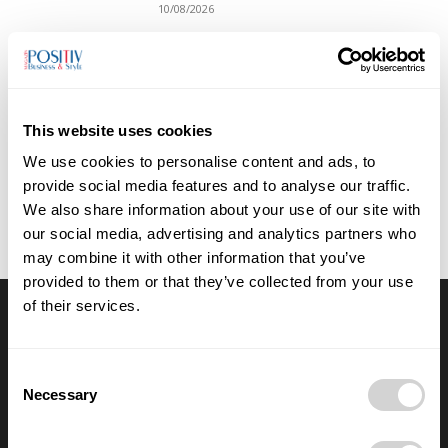
10/08/2026
Ostrava zažije módní show, jakou region
ještě neviděl
03/08/2026
This website uses cookies
We use cookies to personalise content and ads, to
Objevte nadcházející kurzy a workshopy o
provide social media features and to analyse our traffic.
leadershipu, AI, komunikaci, storytellingu i
lektorských dovedností
We also share information about your use of our site with
29/07/2026
our social media, advertising and analytics partners who
may combine it with other information that you’ve
provided to them or that they’ve collected from your use
of their services.
Výběr redakce
Consent
Anna Vojtková vybudovala značku
Necessary
dětského oblečení, které roste spolu s
Selection
dětmi
28/07/2026