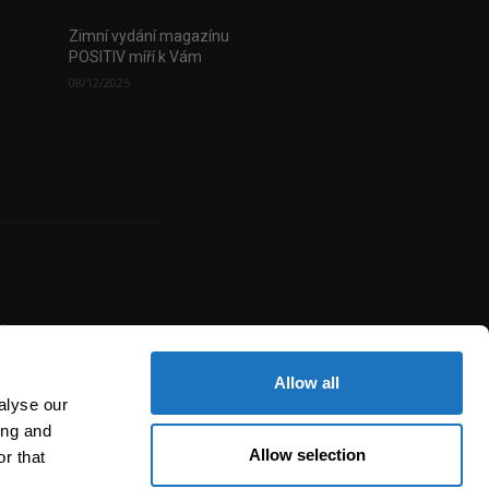
Zimní vydání magazínu
POSITIV míří k Vám
08/12/2025
uje
žité
í,
Allow all
alyse our
ing and
Allow selection
r that