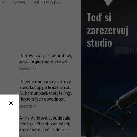
NEWS
PŘEDPLATNÉ
ST READ
Ostrava zažije módní show,
jakou region ještě neviděl
03/08/2026
Objevte nadcházející kurzy
a workshopy o leadershipu,
AI, komunikaci, storytellingu
i lektorských dovedností
29/07/2026
Anna Vojtková vybudovala
značku dětského oblečení,
které roste spolu s dětmi
28/07/2026