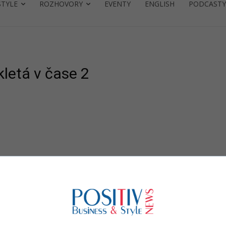
STYLE
ROZHOVORY
EVENTY
ENGLISH
PODCASTY
MO
letá v čase 2
lná
du