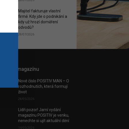
Majitel fakturuje vlastní
firmě. Kdy jde o podnikání a
kdy už hrozí doměření
odvodů?
28/07/2026
 e-verzi magazínu
Nové číslo POSITIV MAN – O
rozhodnutích, která formují
život
28/05/2026
Lídři pozor! Jarní vydání
magazínu POSITIV je venku,
nenechte si ujít aktuální dění
14/05/2026