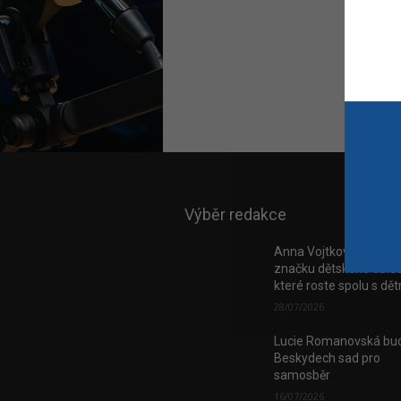
Výběr redakce
Anna Vojtková vybudo
značku dětského obleč
které roste spolu s dě
28/07/2026
Lucie Romanovská bud
Beskydech sad pro
samosběr
16/07/2026