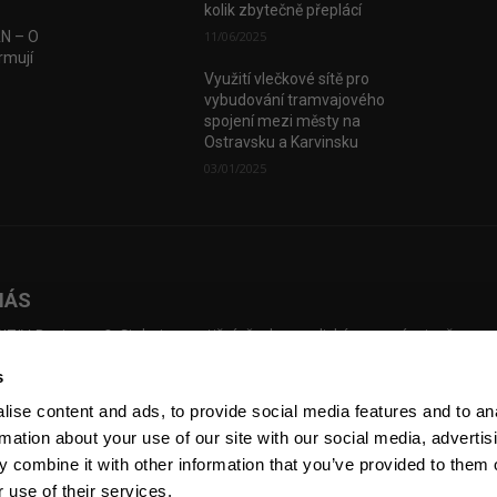
kolik zbytečně přeplácí
AN – O
11/06/2025
rmují
Využití vlečkové sítě pro
vybudování tramvajového
spojení mezi městy na
Ostravsku a Karvinsku
03/01/2025
NÁS
TIV Business & Style je prestižní, česko-anglický magazín, jenž map
dní investice, přináší příběhy českých podnikatelů, kteří překonali slo
s
ážky a vybudovali úspěšné firmy. Pustil se úspěšně do online prostřed
sílky newsletterů, pořádání eventů a natáčení Voices of Industry.
ise content and ads, to provide social media features and to an
rmation about your use of our site with our social media, advertis
 combine it with other information that you’ve provided to them o
 use of their services.