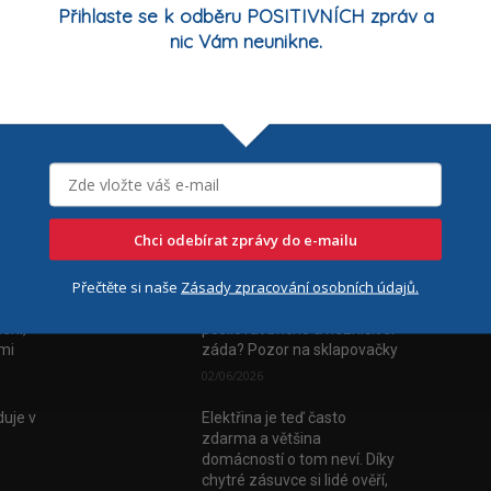
Přihlaste se k odběru POSITIVNÍCH zpráv a
nic Vám neunikne.
Chci odebírat zprávy do e-mailu
Nejčtenější
Číst
Přečtěte si naše
Zásady zpracování osobních údajů.
vala
FYZIOporadna: Jak
ení,
posilovat břicho a nezničit si
tmi
záda? Pozor na sklapovačky
02/06/2026
uje v
Elektřina je teď často
zdarma a většina
domácností o tom neví. Díky
chytré zásuvce si lidé ověří,