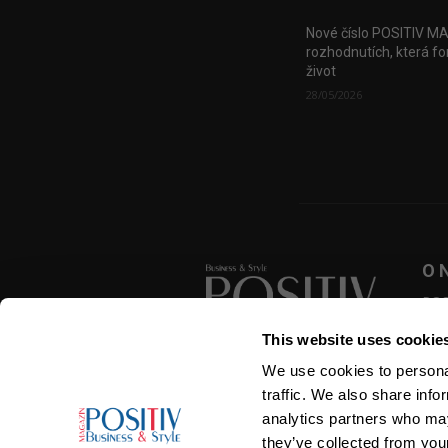
Nové číslo POSITIV M
rozhodnutích, která fo
život
28/05/2026
O 
POSI
zása
This website uses cookie
přek
roze
We use cookies to personal
SLEDUJTE NÁS
traffic. We also share info
analytics partners who may
they’ve collected from your