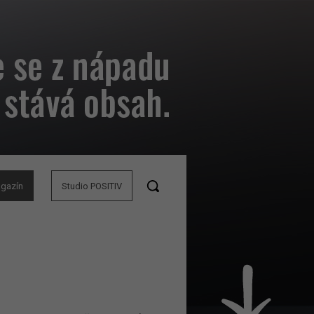
agazín
Studio POSITIV