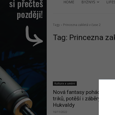
HOME
BYZNYS
LIFE
Tagy
Princezna zakletá v čase 2
Tag:
Princezna zak
Kultura a umění
Nová fantasy pohádka je p
triků, potěší i záběry z hra
Hukvaldy
16/11/2022