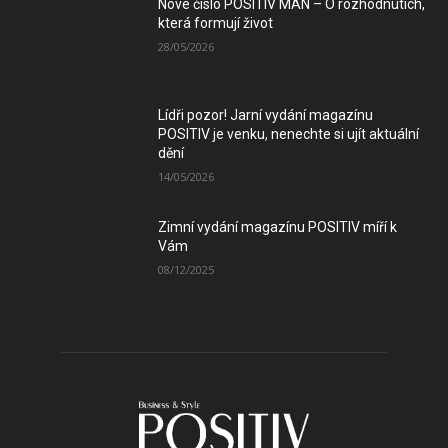
Nové číslo POSITIV MAN – O rozhodnutích,
která formují život
28/05/2026
Lídři pozor! Jarní vydání magazínu
POSITIV je venku, nenechte si ujít aktuální
dění
14/05/2026
Zimní vydání magazínu POSITIV míří k
Vám
08/12/2025