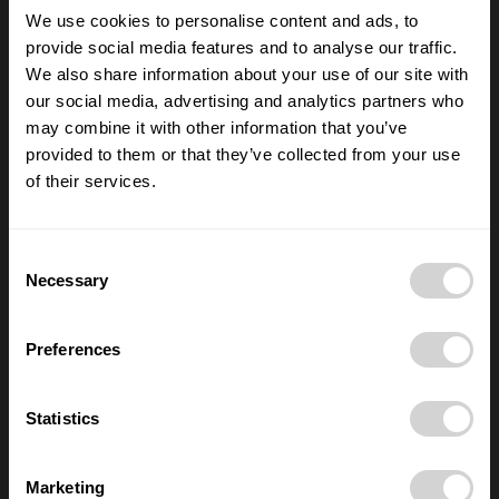
We use cookies to personalise content and ads, to
provide social media features and to analyse our traffic.
Výběr redakce
We also share information about your use of our site with
our social media, advertising and analytics partners who
Anna Vojtková vybudovala značku
dětského oblečení, které roste spolu s
may combine it with other information that you’ve
dětmi
provided to them or that they’ve collected from your use
28/07/2026
of their services.
Lucie Romanovská buduje v Beskydech
sad pro samosběr
Consent
16/07/2026
Necessary
Selection
Preferences
Nové číslo POSITIV MAN – O rozhodnutích,
která formují život
28/05/2026
Statistics
Marketing
Nejčtenější