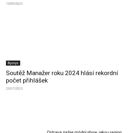
15/09/2025
Byznys
Soutěž Manažer roku 2024 hlásí rekordní
počet přihlášek
23/07/2025
MOST READ
Ostrava zažije módní show, jakou region