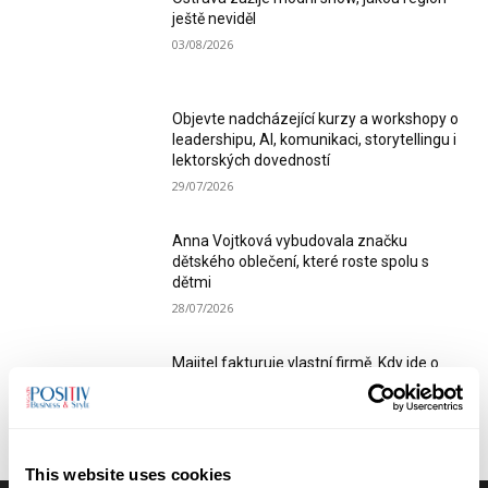
ještě neviděl
03/08/2026
Objevte nadcházející kurzy a workshopy o
leadershipu, AI, komunikaci, storytellingu i
lektorských dovedností
29/07/2026
Anna Vojtková vybudovala značku
dětského oblečení, které roste spolu s
dětmi
28/07/2026
Majitel fakturuje vlastní firmě. Kdy jde o
podnikání a kdy už hrozí doměření
odvodů?
28/07/2026
This website uses cookies