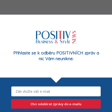
Kultura a umění
Konference eBF na 4 dny
změní Ostravu
sti
15/05/2024
Přihlaste se k odběru POSITIVNÍCH zpráv a
nic Vám neunikne.
Chci odebírat zprávy do e-mailu
20