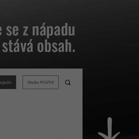
agazín
Studio POSITIV