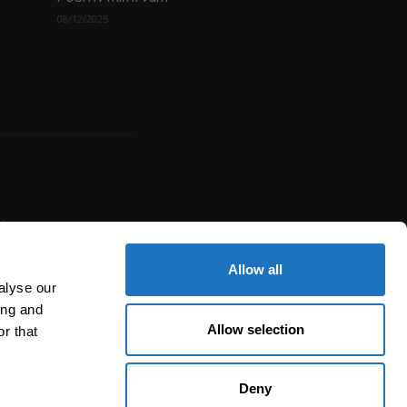
08/12/2025
uje
žité
í,
Allow all
alyse our
ing and
Allow selection
r that
Deny