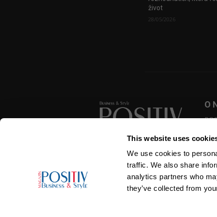
život
28/05/2026
O 
POSI
zása
This website uses cookie
přek
roze
We use cookies to personal
SLEDUJTE NÁS
traffic. We also share info
analytics partners who may
they’ve collected from your