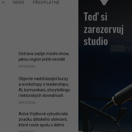
NEWS
PŘEDPLATNÉ
ST READ
Ostrava zažije módní show,
jakou region ještě neviděl
03/08/2026
Objevte nadcházející kurzy
a workshopy o leadershipu,
AI, komunikaci, storytellingu
i lektorských dovedností
29/07/2026
Anna Vojtková vybudovala
značku dětského oblečení,
které roste spolu s dětmi
28/07/2026