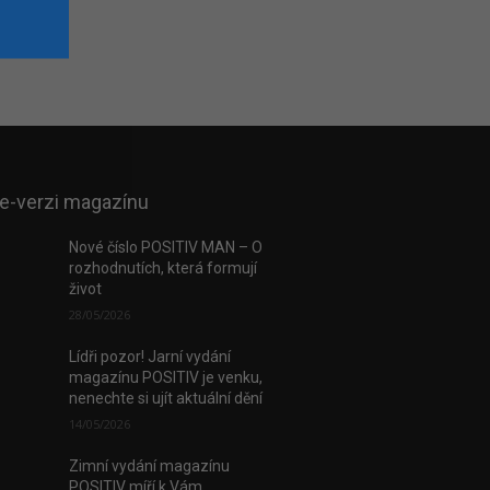
 e-verzi magazínu
Nové číslo POSITIV MAN – O
rozhodnutích, která formují
život
28/05/2026
Lídři pozor! Jarní vydání
magazínu POSITIV je venku,
nenechte si ujít aktuální dění
14/05/2026
Zimní vydání magazínu
POSITIV míří k Vám