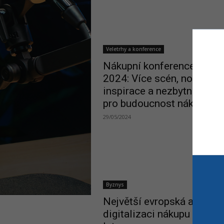
Veletrhy a konference
Nákupní konference eBF
2024: Více scén, nové
inspirace a nezbytné znalo
pro budoucnost nákupu!
29/05/2024
Byznys
Největší evropská akce o
digitalizaci nákupu slaví 