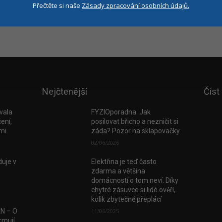
Přečtěte si naše
Zásady zpracování osobních údajů.
Nejčtenější
Číst
vala
FYZIOporadna: Jak
ení,
posilovat břicho a nezničit si
tmi
záda? Pozor na sklapovačky
02/06/2026
uje v
Elektřina je teď často
zdarma a většina
domácností o tom neví. Díky
chytré zásuvce si lidé ověří,
kolik zbytečně přeplácí
AN – O
11/06/2025
rmují