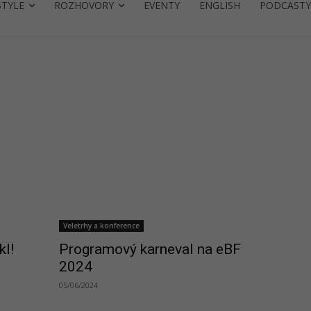
STYLE
ROZHOVORY
EVENTY
ENGLISH
PODCASTY
MO
Veletrhy a konference
kl!
Programový karneval na eBF
2024
05/06/2024