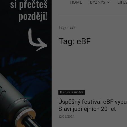
HOME
BYZNYS
LIFE
Tagy
EBF
Tag:
eBF
Kultura a umění
Úspěšný festival eBF vypu
Slaví jubilejních 20 let
12/06/2024