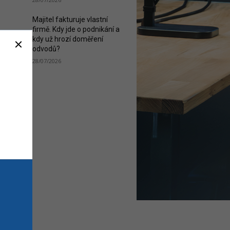
Majitel fakturuje vlastní
firmě. Kdy jde o podnikání a
kdy už hrozí doměření
odvodů?
28/07/2026