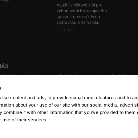
Využití vlečkové sítě pro
vybudování tramvajového
spojení mezi městy na
Ostravsku a Karvinsku
03/01/2025
NÁS
TIV Business & Style je prestižní, česko-anglický magazín, jenž map
dní investice, přináší příběhy českých podnikatelů, kteří překonali slo
s
ážky a vybudovali úspěšné firmy. Pustil se úspěšně do online prostřed
sílky newsletterů, pořádání eventů a natáčení Voices of Industry.
ise content and ads, to provide social media features and to an
rmation about your use of our site with our social media, advertis
 combine it with other information that you’ve provided to them o
 use of their services.
Kontakt