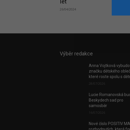
let
26/04/2024
Výběr redakce
Anna Vojtková vybudo
značku dětského obleč
které roste spolu s dě
28/07/2026
Lucie Romanovská bud
Beskydech sad pro
samosběr
16/07/2026
Nové číslo POSITIV M
rozhodnutích, která fo