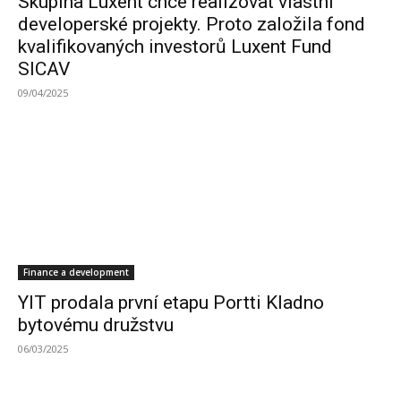
Skupina Luxent chce realizovat vlastní
developerské projekty. Proto založila fond
kvalifikovaných investorů Luxent Fund
SICAV
09/04/2025
Finance a development
YIT prodala první etapu Portti Kladno
bytovému družstvu
06/03/2025