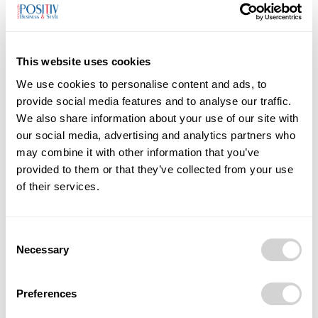
1
2
This website uses cookies
We use cookies to personalise content and ads, to
provide social media features and to analyse our traffic.
MOST READ
We also share information about your use of our site with
our social media, advertising and analytics partners who
Ostrava zažije módní show, jakou region
may combine it with other information that you’ve
ještě neviděl
provided to them or that they’ve collected from your use
03/08/2026
of their services.
Objevte nadcházející kurzy a workshopy o
leadershipu, AI, komunikaci, storytellingu i
Consent
lektorských dovedností
Necessary
Selection
29/07/2026
Preferences
Anna Vojtková vybudovala značku
dětského oblečení, které roste spolu s