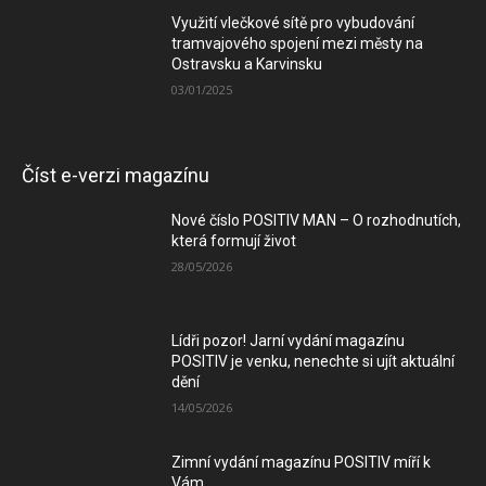
Využití vlečkové sítě pro vybudování
tramvajového spojení mezi městy na
Ostravsku a Karvinsku
03/01/2025
Číst e-verzi magazínu
Nové číslo POSITIV MAN – O rozhodnutích,
která formují život
28/05/2026
Lídři pozor! Jarní vydání magazínu
POSITIV je venku, nenechte si ujít aktuální
dění
14/05/2026
Zimní vydání magazínu POSITIV míří k
Vám