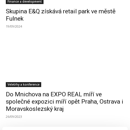
Finance a development
Skupina E&Q získává retail park ve městě
Fulnek
19/09/2024
Veletrhy a konference
Do Mnichova na EXPO REAL míří ve
společné expozici míří opět Praha, Ostrava i
Moravskoslezský kraj
26/09/2023