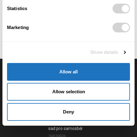
dětmi
Statistics
28/07/2026
Majitel fakturuje vlastní firmě. Kdy jde o
Marketing
podnikání a kdy už hrozí doměření
odvodů?
28/07/2026
Show details
Allow all
Výběr redakce
Anna Vojtková vybudovala značku
Allow selection
dětského oblečení, které roste spolu s
dětmi
28/07/2026
Deny
Lucie Romanovská buduje v Beskydech
sad pro samosběr
16/07/2026