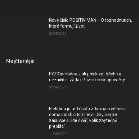
Nové číslo POSITIV MAN – O rozhodnutích,
která formují život
28/05/2026
Nejčtenější
FYZIOporadna: Jak posilovat břicho a
nezničit si záda? Pozor na sklapovačky
02/06/2026
Elektřina je teď často zdarma a většina
domácností o tom neví. Díky chytré
zásuvce si lidé ověří, kolik zbytečně
přeplácí
11/06/2025