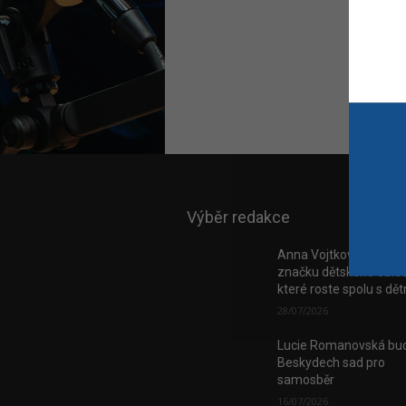
Výběr redakce
Anna Vojtková vybudo
značku dětského obleč
které roste spolu s dě
28/07/2026
Lucie Romanovská bud
Beskydech sad pro
samosběr
16/07/2026