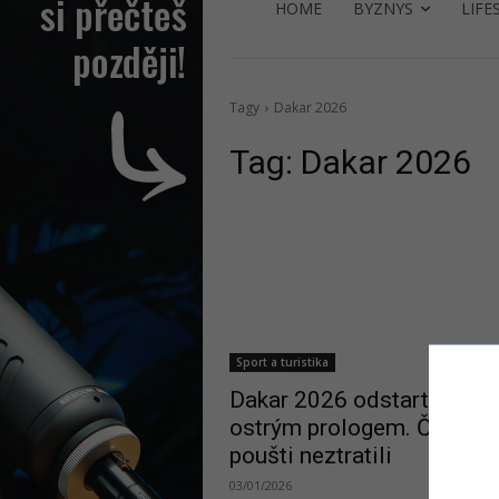
HOME
BYZNYS
LIFE
Tagy
Dakar 2026
Tag:
Dakar 2026
Sport a turistika
Dakar 2026 odstartoval
ostrým prologem. Češi se
poušti neztratili
03/01/2026