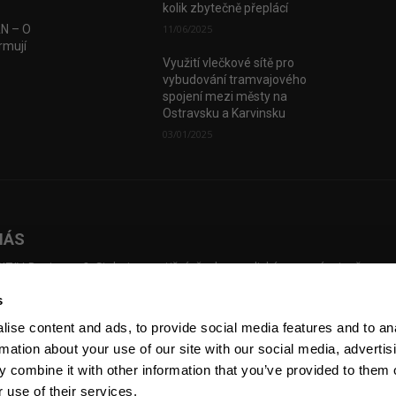
kolik zbytečně přeplácí
AN – O
11/06/2025
rmují
Využití vlečkové sítě pro
vybudování tramvajového
spojení mezi městy na
Ostravsku a Karvinsku
03/01/2025
NÁS
TIV Business & Style je prestižní, česko-anglický magazín, jenž map
dní investice, přináší příběhy českých podnikatelů, kteří překonali slo
s
ážky a vybudovali úspěšné firmy. Pustil se úspěšně do online prostřed
sílky newsletterů, pořádání eventů a natáčení Voices of Industry.
ise content and ads, to provide social media features and to an
rmation about your use of our site with our social media, advertis
 combine it with other information that you’ve provided to them o
 use of their services.