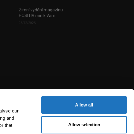
Zimní vydání magazínu
POSITIV míří k Vám
08/12/2025
uje
žité
í,
Allow all
alyse our
ing and
Allow selection
r that