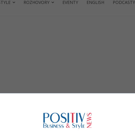
STYLE
ROZHOVORY
EVENTY
ENGLISH
PODCASTY
MO
Sport a turistika
Dacia Sandriders jdou do
 v
Rallye Dakar 2026 v plné síle:
čtyři posádky, čtyři vozy
02/01/2026