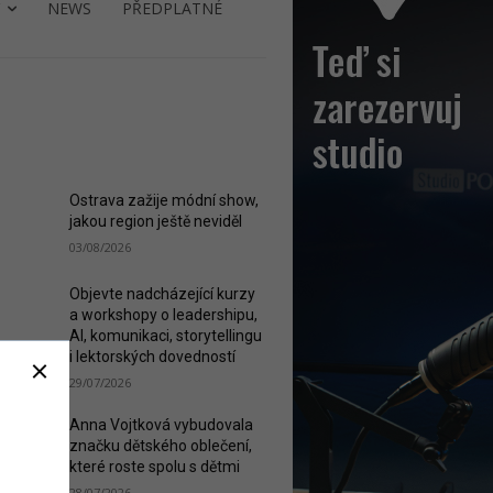
NEWS
PŘEDPLATNÉ
ST READ
Ostrava zažije módní show,
jakou region ještě neviděl
03/08/2026
Objevte nadcházející kurzy
a workshopy o leadershipu,
AI, komunikaci, storytellingu
i lektorských dovedností
29/07/2026
Anna Vojtková vybudovala
značku dětského oblečení,
které roste spolu s dětmi
28/07/2026