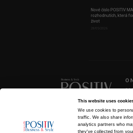
Nové číslo POSITIV M
rozhodnutích, která fo
život
28/05/2026
O 
POSI
zása
This website uses cookie
přek
roze
We use cookies to personal
SLEDUJTE NÁS
traffic. We also share info
analytics partners who may
they’ve collected from your