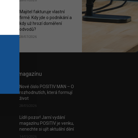
Majitel fakturuje vlastní
firmě. Kdy jde o podnikání a
kdy už hrozí doměření
odvodů?
28/07/2026
 e-verzi magazínu
Nové číslo POSITIV MAN – O
rozhodnutích, která formují
život
28/05/2026
Lídři pozor! Jarní vydání
magazínu POSITIV je venku,
nenechte si ujít aktuální dění
14/05/2026