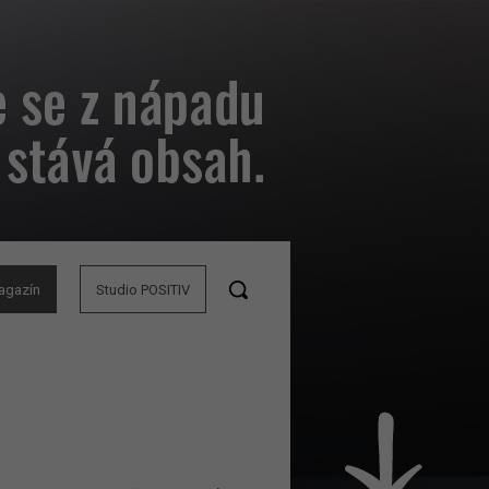
agazín
Studio POSITIV