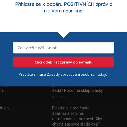
Přihlaste se k odběru POSITIVNÍCH zpráv a
nic Vám neunikne.
Chci odebírat zprávy do e-mailu
Nejčtenější
Číst
Přečtěte si naše
Zásady zpracování osobních údajů.
vala
FYZIOporadna: Jak
ení,
posilovat břicho a nezničit si
tmi
záda? Pozor na sklapovačky
02/06/2026
uje v
Elektřina je teď často
zdarma a většina
domácností o tom neví. Díky
chytré zásuvce si lidé ověří,