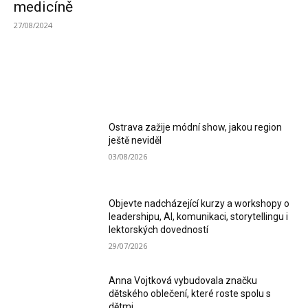
medicíně
27/08/2024
MOST READ
Ostrava zažije módní show, jakou region
ještě neviděl
03/08/2026
Objevte nadcházející kurzy a workshopy o
leadershipu, AI, komunikaci, storytellingu i
lektorských dovedností
29/07/2026
Anna Vojtková vybudovala značku
dětského oblečení, které roste spolu s
dětmi