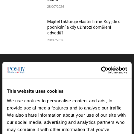
28/07/2026
Majitel fakturuje vlastní firmě. Kdy jde o
podnikání a kdy už hrozí doměření
odvodů?
28/07/2026
Výběr redakce
Anna Vojtková vybudovala značku
dětského oblečení, které roste spolu s
This website uses cookies
dětmi
We use cookies to personalise content and ads, to
28/07/2026
provide social media features and to analyse our traffic.
We also share information about your use of our site with
Lucie Romanovská buduje v Beskydech
our social media, advertising and analytics partners who
sad pro samosběr
may combine it with other information that you’ve
16/07/2026