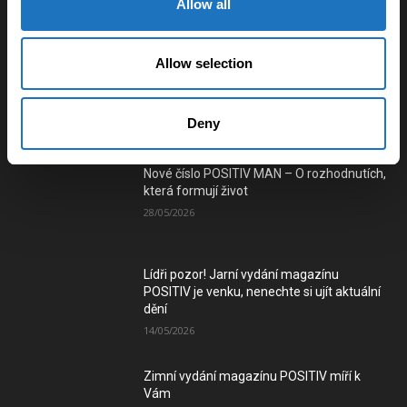
Allow all
Využití vlečkové sítě pro vybudování
tramvajového spojení mezi městy na
Ostravsku a Karvinsku
Allow selection
03/01/2025
Deny
Číst e-verzi magazínu
Nové číslo POSITIV MAN – O rozhodnutích,
která formují život
28/05/2026
Lídři pozor! Jarní vydání magazínu
POSITIV je venku, nenechte si ujít aktuální
dění
14/05/2026
Zimní vydání magazínu POSITIV míří k
Vám