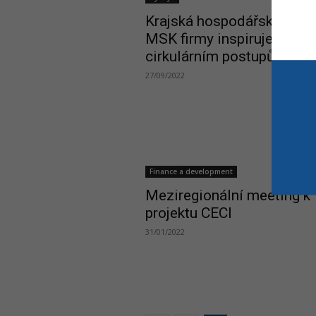
Krajská hospodářská kom
MSK firmy inspiruje k
cirkulárním postupům
27/09/2022
Finance a development
Meziregionální meeting k
projektu CECI
31/01/2022