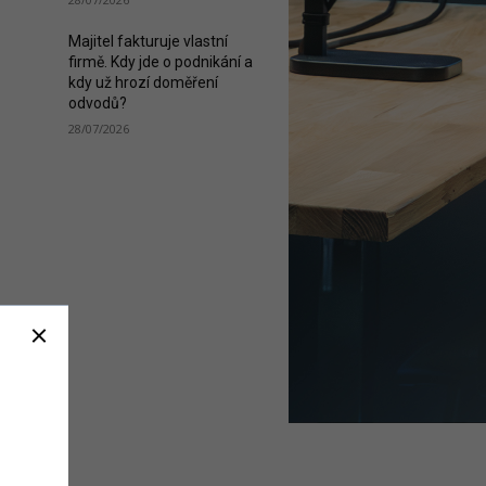
Majitel fakturuje vlastní
firmě. Kdy jde o podnikání a
kdy už hrozí doměření
odvodů?
28/07/2026