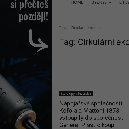
HOME
BYZNYS
LIFE
Tagy
Cirkulární ekonomika
Tag:
Cirkulární e
Start-upy a investice
Nápojářské společnosti
Kofola a Mattoni 1873
vstoupily do společnosti
General Plastic koupí