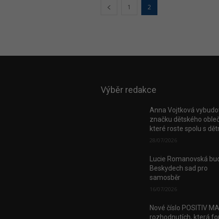
1
2
Výběr redakce
Anna Vojtková vybudo
značku dětského obleč
které roste spolu s dě
28/07/2026
Lucie Romanovská bud
Beskydech sad pro
samosběr
16/07/2026
Nové číslo POSITIV M
rozhodnutích, která fo