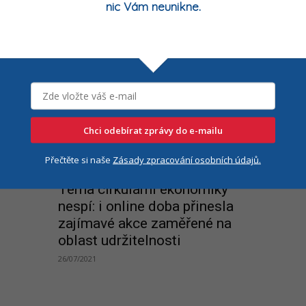
nic Vám neunikne.
ora
Třinec se může stát centrem
výzkumu cirkulární ekonomiky
03/05/2022
Chci odebírat zprávy do e-mailu
Přečtěte si naše
Zásady zpracování osobních údajů.
Finance a development
Téma cirkulární ekonomiky
nespí: i online doba přinesla
zajímavé akce zaměřené na
oblast udržitelnosti
26/07/2021