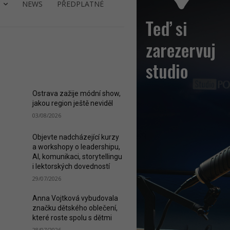
NEWS
PŘEDPLATNÉ
ST READ
Ostrava zažije módní show,
jakou region ještě neviděl
03/08/2026
Objevte nadcházející kurzy
a workshopy o leadershipu,
AI, komunikaci, storytellingu
i lektorských dovedností
29/07/2026
Anna Vojtková vybudovala
značku dětského oblečení,
které roste spolu s dětmi
28/07/2026