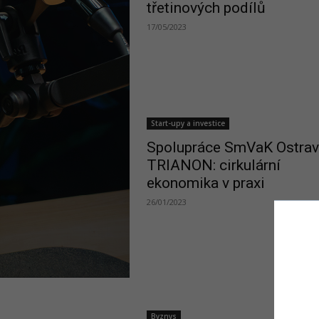
třetinových podílů
17/05/2023
Start-upy a investice
Spolupráce SmVaK Ostrav
TRIANON: cirkulární
ekonomika v praxi
26/01/2023
Byznys