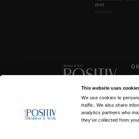
život
28/05/2026
O 
POSI
zása
This website uses cookie
přek
roze
We use cookies to personal
SLEDUJTE NÁS
traffic. We also share info
analytics partners who may
they’ve collected from your