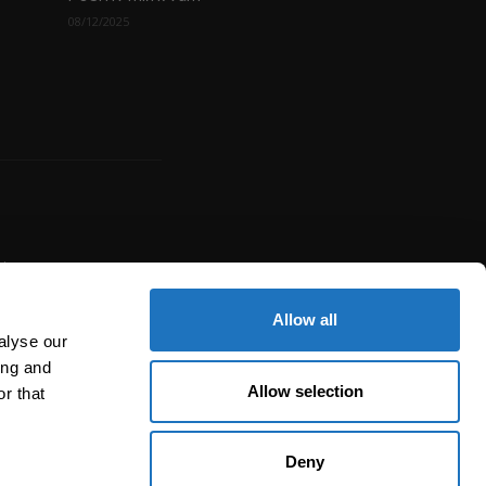
08/12/2025
uje
žité
í,
Allow all
alyse our
ing and
Allow selection
r that
Deny