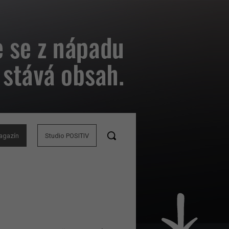
agazín
Studio POSITIV