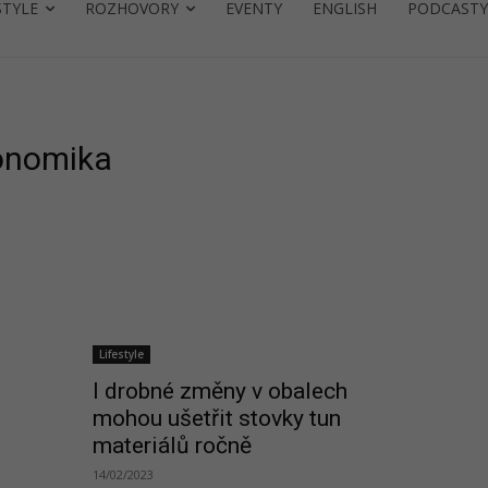
STYLE
ROZHOVORY
EVENTY
ENGLISH
PODCASTY
MO
konomika
Lifestyle
I drobné změny v obalech
mohou ušetřit stovky tun
materiálů ročně
14/02/2023