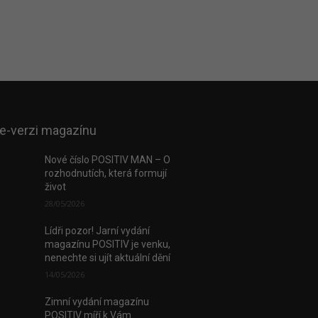
 e-verzi magazínu
Nové číslo POSITIV MAN – O
rozhodnutích, která formují
život
28/05/2026
Lídři pozor! Jarní vydání
magazínu POSITIV je venku,
nenechte si ujít aktuální dění
14/05/2026
Zimní vydání magazínu
POSITIV míří k Vám