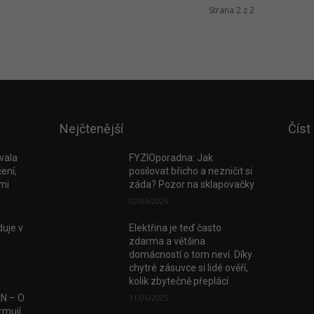
Strana 2 z 2
Nejčtenější
Číst
vala
FYZIOporadna: Jak
ení,
posilovat břicho a nezničit si
tmi
záda? Pozor na sklapovačky
02/06/2026
uje v
Elektřina je teď často
zdarma a většina
domácností o tom neví. Díky
chytré zásuvce si lidé ověří,
kolik zbytečně přeplácí
AN – O
11/06/2025
rmují