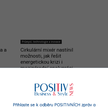
Průmysl, technologie a inovace
a a
Cirkulární mixér nastínil
možnosti, jak řešit
energetickou krizi i
mezinárodní spolupráci
12/12/2022
Přihlaste se k odběru POSITIVNÍCH zpráv a
Vzdělávání a rozvoj talentů