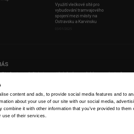
Využití vlečkové sítě pro
vybudování tramvajového
spojení mezi městy na
Ostravsku a Karvinsku
03/01/2025
NÁS
TIV Business & Style je prestižní, česko-anglický magazín, jenž map
dní investice, přináší příběhy českých podnikatelů, kteří překonali slo
s
ážky a vybudovali úspěšné firmy. Pustil se úspěšně do online prostřed
sílky newsletterů, pořádání eventů a natáčení Voices of Industry.
ise content and ads, to provide social media features and to an
rmation about your use of our site with our social media, advertis
 combine it with other information that you’ve provided to them o
 use of their services.
Kontakt