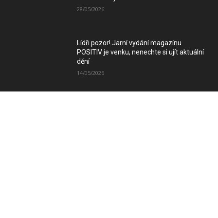
28/05/2026
Lídři pozor! Jarní vydání magazínu
POSITIV je venku, nenechte si ujít aktuální
dění
14/05/2026
Zimní vydání magazínu POSITIV míří k
Vám
08/12/2025