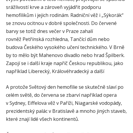
srážlivostí krve a zároveň vyjádřit podporu
hemofilikům i jejich rodinám. Radniční věž i „Sýkorák“
se znovu ocitnou v dobré společnosti. Do červené
barvy se totiž dnes večer v Praze zahalí
rovněž Petřínská rozhledna, Tančící dům nebo
budova Českého vysokého učení technického. V Brně
by to mělo být Mahenovo divadlo nebo hrad Špilberk.
Zapojí se i další kraje napříč Českou republikou, jako
například Liberecký, Královéhradecký a další
A protože Světový den hemofilie se skutečně slaví po
celém světě, do červena se zbarví například opera
v Sydney, Eiffelova věž v Paříži, Niagarské vodopády,
prezidentský palác v Bratislavě a mnoho jiných staveb,
které znají lidé všech kontinentů.