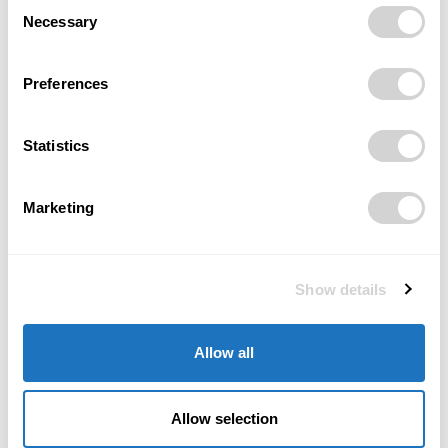
Consent
Zdraví a wellness
Necessary
Selection
Oči dostávají v létě zabrat. Jak jim ulevit od
svědění, pálení a řezání?
Preferences
04/06/2026
Zdraví a wellness
Statistics
Citlivá pleť, slunce a pigmentové skvrny.
Letní péče už dávno není jen o SPF
31/05/2026
Marketing
Zdraví a wellness
Leogang otevírá sezonu: 25 let bikeparku a
Show details
léto, které spojuje adrenalin i klid Alp
25/04/2026
Zdraví a wellness
Allow all
Allow selection