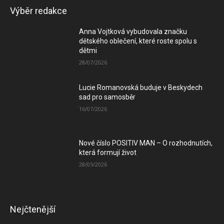
Výběr redakce
Anna Vojtková vybudovala značku
dětského oblečení, které roste spolu s
dětmi
28/07/2026
Lucie Romanovská buduje v Beskydech
sad pro samosběr
16/07/2026
Nové číslo POSITIV MAN – O rozhodnutích,
která formují život
28/05/2026
Nejčtenější