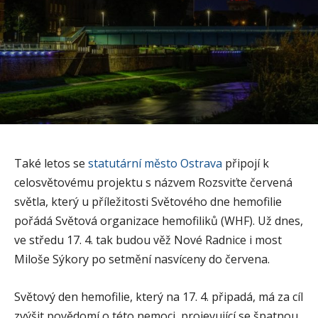
Také letos se
statutární město Ostrava
připojí k
celosvětovému projektu s názvem Rozsviťte červená
světla, který u příležitosti Světového dne hemofilie
pořádá Světová organizace hemofiliků (WHF). Už dnes,
ve středu 17. 4. tak budou věž Nové Radnice i most
Miloše Sýkory po setmění nasvíceny do červena.
Světový den hemofilie, který na 17. 4. připadá, má za cíl
zvýšit povědomí o této nemoci, projevující se špatnou