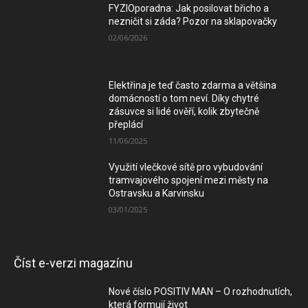
FYZIOporadna: Jak posilovat břicho a
nezničit si záda? Pozor na sklapovačky
02/06/2026
Elektřina je teď často zdarma a většina
domácností o tom neví. Díky chytré
zásuvce si lidé ověří, kolik zbytečně
přeplácí
11/06/2025
Využití vlečkové sítě pro vybudování
tramvajového spojení mezi městy na
Ostravsku a Karvinsku
03/01/2025
Číst e-verzi magazínu
Nové číslo POSITIV MAN – O rozhodnutích,
která formují život