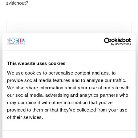
zvládnout?
Monika Ševčíková
Mgr. Monika Ševčíková, redaktorka magazínu POSITIV. Věnuji se
rozhovorům, příběhům osobností a tématům, která propojují
This website uses cookies
byznys, společnost a lidský rozměr podnikání.
We use cookies to personalise content and ads, to
provide social media features and to analyse our traffic.
We also share information about your use of our site with
our social media, advertising and analytics partners who
may combine it with other information that you’ve
RELATED ARTICLES
provided to them or that they’ve collected from your use
of their services.
Tekuté vitaminy místo kapslí. OVONEX
staví na vlastním vývoji
29/06/2026