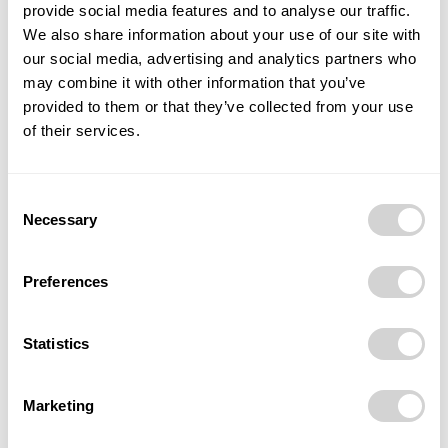
provide social media features and to analyse our traffic.
Úvodní obrázek vytvořila umělá inteligence
We also share information about your use of our site with
our social media, advertising and analytics partners who
may combine it with other information that you’ve
TAGS
gastronomie
generace Z
inflace
restaurace
provided to them or that they’ve collected from your use
slevové aplikace
StartUp
tastetown
of their services.
Consent
Necessary
Selection
Preferences
Předchozí článek
Další článek
Bezhotovostní Česko
Moravskoslezský kraj hledá
Statistics
zrychluje. Banky už nesoutěží
osobnosti, které mění region.
o karty, ale o pohodlí
Spouští Cenu hejtmana i
anketu Dobrovolník
Marketing