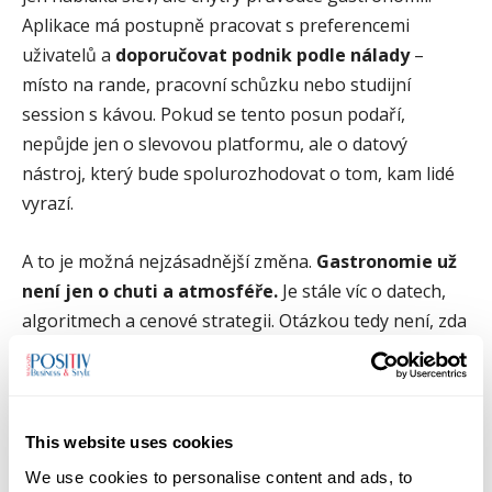
Aplikace má postupně pracovat s preferencemi
uživatelů a
doporučovat podnik podle nálady
–
místo na rande, pracovní schůzku nebo studijní
session s kávou. Pokud se tento posun podaří,
nepůjde jen o slevovou platformu, ale o datový
nástroj, který bude spolurozhodovat o tom, kam lidé
vyrazí.
A to je možná nejzásadnější změna.
Gastronomie už
není jen o chuti a atmosféře.
Je stále víc o datech,
algoritmech a cenové strategii. Otázkou tedy není, zda
lidé díky aplikaci ušetřili 125 milionů korun. Skutečná
otázka zní: kdo bude v příštích letech určovat, kam se
chodí na jídlo – šéfkuchař, nebo algoritmus?
This website uses cookies
Zdroj: TZ
TasteTown s.r.o.
We use cookies to personalise content and ads, to