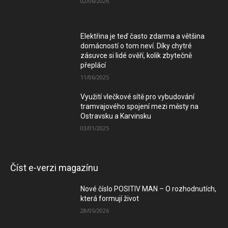
02/06/2026
Elektřina je teď často zdarma a většina
domácností o tom neví. Díky chytré
zásuvce si lidé ověří, kolik zbytečně
přeplácí
11/06/2025
Využití vlečkové sítě pro vybudování
tramvajového spojení mezi městy na
Ostravsku a Karvinsku
03/01/2025
Číst e-verzi magazínu
Nové číslo POSITIV MAN – O rozhodnutích,
která formují život
28/05/2026