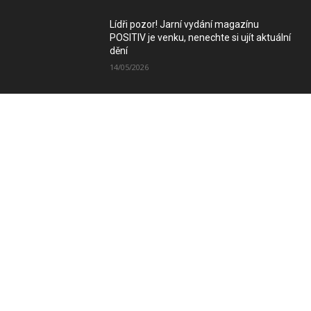
Lídři pozor! Jarní vydání magazínu
POSITIV je venku, nenechte si ujít aktuální
dění
14/05/2026
Zimní vydání magazínu POSITIV míří k
Vám
08/12/2025
SLEDUJTE NÁS