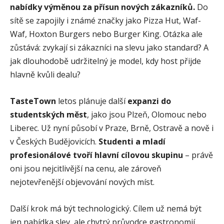
nabídky výměnou za přísun nových zákazníků.
Do
sítě se zapojily i známé značky jako Pizza Hut, Waf-
Waf, Hoxton Burgers nebo Burger King. Otázka ale
zůstává: zvykají si zákazníci na slevu jako standard? A
jak dlouhodobě udržitelný je model, kdy host přijde
hlavně kvůli dealu?
TasteTown
letos plánuje další
expanzi do
studentských měst
, jako jsou Plzeň, Olomouc nebo
Liberec. Už nyní působí v Praze, Brně, Ostravě a nově i
v Českých Budějovicích.
Studenti a mladí
profesionálové tvoří hlavní cílovou skupinu
– právě
oni jsou nejcitlivější na cenu, ale zároveň
nejotevřenější objevování nových míst.
Další krok má být technologický. Cílem už nemá být
jen nabídka slev, ale chytrý průvodce gastronomií.