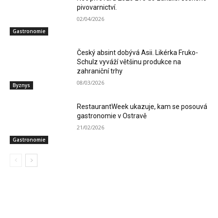
pivovarnictví.
02/04/2026
Gastronomie
Český absint dobývá Asii. Likérka Fruko-
Schulz vyváží většinu produkce na
zahraniční trhy
08/03/2026
Byznys
RestaurantWeek ukazuje, kam se posouvá
gastronomie v Ostravě
21/02/2026
Gastronomie