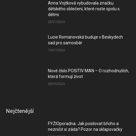
Anna Vojtková vybudovala značku
dětského oblečení, které roste spolu s
dětmi
28/07/2026
Lucie Romanovská buduje v Beskydech
sad pro samosběr
16/07/2026
Nové číslo POSITIV MAN – O rozhodnutích,
která formují život
28/05/2026
Nejčtenější
FYZIOporadna: Jak posilovat břicho a
nezničit si záda? Pozor na sklapovačky