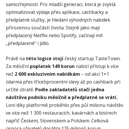
samozřejmostí. Pro mladší generaci, která je zvyklá
optimalizovat výdaje přes aplikace, cashbacky a
předplatné služby, je hledání výhodných nabídek
přirozenou součástí života. Stejně jako mají
předplacený Netflix nebo Spotify, začínají mít
„předplacené“ i jídlo.
Právě na
této logice stojí
český startup TasteTown.
Za měsíční
poplatek 149 korun
nabízí přístup k více
než
2 600 exkluzivním nabídkám
– od akcí 1+1
zdarma přes třicetiprocentní slevy až po cashback při
určité útratě.
Podle zakladatelů stačí jedna
návštěva podniku měsíčně a předplatné se vrátí.
Loni díky platformě proběhlo přes půl milionu návštěv
ve více než 1 300 restauracích, kavárnách a bistrech
napříč Českem, Slovenskem a Polskem. Celková
úspora uživatelů dosáhla 125 milionů korun.