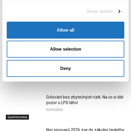
Show details
Redakce POSITIV
Allow all
Redakce POSITIV se zaměřuje na aktuální byznysové dění,
firemní zprávy, tiskové informace a novinky z prostředí
podnikání, průmyslu a společenského života. Přinášíme
Allow selection
přehledné a ověřené informace o tématech, která formují
region i širší podnikatelské prostředí.
Deny
RELATED ARTICLES
Grilování bez zbytečných rizik. Na co si dát
pozor u LPG láhví
02/05/2026
Gastronomie
Noc pivovarů 2026 zve do zákulisí českého