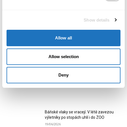
Rozpočti si to! 2026
platforma mění hru na školu
Show details
Allow all
Redakce POSITIV
Redakce POSITIV se zaměřuje na aktuální byznysové dění,
firemní zprávy, tiskové informace a novinky z prostředí
Allow selection
podnikání, průmyslu a společenského života. Přinášíme
přehledné a ověřené informace o tématech, která formují
region i širší podnikatelské prostředí.
Deny
RELATED ARTICLES
Báňské vlaky se vracejí. V létě zavezou
výletníky po stopách uhlí i do ZOO
19/06/2026