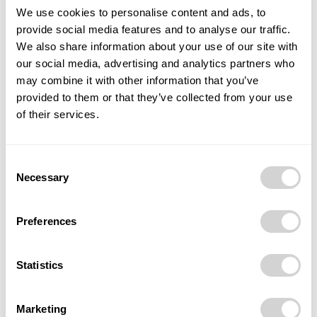
budoucnost Evropy se bude rozhodovat na průsečíku
We use cookies to personalise content and ads, to
bezpečnosti, technologií, ekonomiky a schopnosti
provide social media features and to analyse our traffic.
spolupracovat napříč sektory.
We also share information about your use of our site with
our social media, advertising and analytics partners who
Zdroj: TZ společnosti
Raiffeisenbank
may combine it with other information that you’ve
provided to them or that they’ve collected from your use
of their services.
TAGS
bezpečnost
Evropa
GLOBSEC Forum 2026
Kyberbezpečnost
obrana
Petr Pavel
Consent
Necessary
Selection
Preferences
Statistics
Předchozí článek
Další článek
Známe vítězné týmy
Tvůrci Army a DayZ učí děti
Marketing
posledního ročníku soutěže
programovat. Jejich