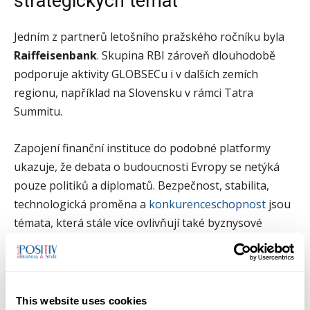
strategických témat
Jedním z partnerů letošního pražského ročníku byla
Raiffeisenbank
. Skupina RBI zároveň dlouhodobě
podporuje aktivity GLOBSECu i v dalších zemích
regionu, například na Slovensku v rámci Tatra
Summitu.
Zapojení finanční instituce do podobné platformy
ukazuje, že debata o budoucnosti Evropy se netýká
pouze politiků a diplomatů. Bezpečnost, stabilita,
technologická proměna a
konkurenceschopnost
jsou
témata, která stále více ovlivňují také byznysové
prostředí, investice a dlouhodobé rozhodování firem.
GLOBSEC Forum tak v Praze nebylo jen konferencí o
světové politice. Bylo především připomínkou, že
This website uses cookies