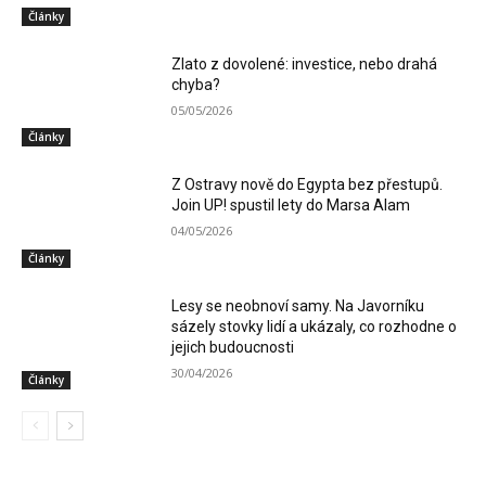
Články
Zlato z dovolené: investice, nebo drahá
chyba?
05/05/2026
Články
Z Ostravy nově do Egypta bez přestupů.
Join UP! spustil lety do Marsa Alam
04/05/2026
Články
Lesy se neobnoví samy. Na Javorníku
sázely stovky lidí a ukázaly, co rozhodne o
jejich budoucnosti
30/04/2026
Články