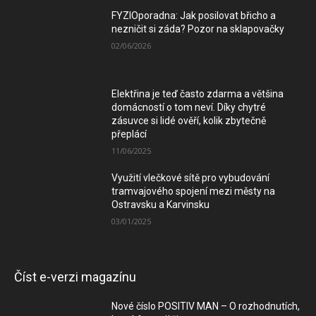
FYZIOporadna: Jak posilovat břicho a
nezničit si záda? Pozor na sklapovačky
02/06/2026
Elektřina je teď často zdarma a většina
domácností o tom neví. Díky chytré
zásuvce si lidé ověří, kolik zbytečně
přeplácí
11/06/2025
Využití vlečkové sítě pro vybudování
tramvajového spojení mezi městy na
Ostravsku a Karvinsku
03/01/2025
Číst e-verzi magazínu
Nové číslo POSITIV MAN – O rozhodnutích,