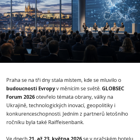
Praha se na tři dny stala místem, kde se mluvilo o
budoucnosti Evropy
v měnícím se světě.
GLOBSEC
Forum 2026
otevřelo témata obrany, války na
Ukrajině, technologických inovací, geopolitiky i
konkurenceschopnosti. Jedním z partnerů letošního
ročníku byla také Raiffeisenbank.
Ve dnech
21. až 23. května 2026
se v pražském hotelu