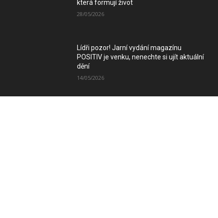
která formují život
28/05/2026
Lídři pozor! Jarní vydání magazínu
POSITIV je venku, nenechte si ujít aktuální
dění
14/05/2026
Zimní vydání magazínu POSITIV míří k
Vám
08/12/2025