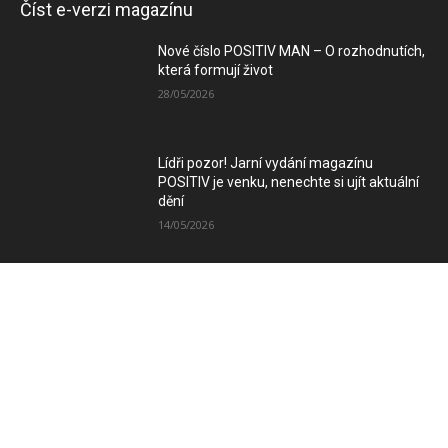
Číst e-verzi magazínu
Nové číslo POSITIV MAN – O rozhodnutích,
která formují život
28/05/2026
Lídři pozor! Jarní vydání magazínu
POSITIV je venku, nenechte si ujít aktuální
dění
14/05/2026
Zimní vydání magazínu POSITIV míří k
Vám
08/12/2025