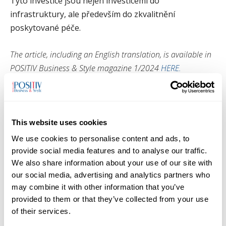
Tyto investice jsou nejen investicemi do
infrastruktury, ale především do zkvalitnění
poskytované péče.
The article, including an English translation, is available in
POSITIV Business & Style magazine 1/2024
HERE.
Článek včetně anglického překladu je dostupný v
magazínu POSITIV Business & Style 1/2024
ZDE.
This website uses cookies
We use cookies to personalise content and ads, to
TAGS
Frýdek-Místek
Modernizace
nemocnice
provide social media features and to analyse our traffic.
We also share information about your use of our site with
our social media, advertising and analytics partners who
may combine it with other information that you’ve
provided to them or that they’ve collected from your use
of their services.