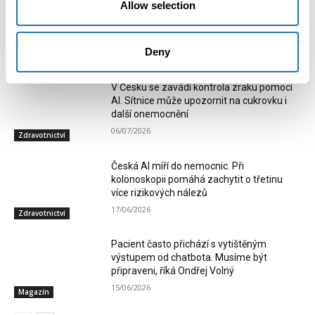
Allow selection
Moravskoslezská nemocnice Havířov má
nového ředitele. Aleš Zbožínek chce stavět
na důvěře a dostupné péči
Deny
09/07/2026
Zdravotnictví
V Česku se zavádí kontrola zraku pomocí
AI. Sítnice může upozornit na cukrovku i
další onemocnění
06/07/2026
Zdravotnictví
Česká AI míří do nemocnic. Při
kolonoskopii pomáhá zachytit o třetinu
více rizikových nálezů
17/06/2026
Zdravotnictví
Pacient často přichází s vytištěným
výstupem od chatbota. Musíme být
připraveni, říká Ondřej Volný
15/06/2026
Magazín