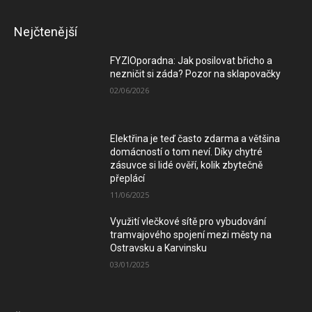
Nejčtenější
FYZIOporadna: Jak posilovat břicho a
nezničit si záda? Pozor na sklapovačky
02/06/2026
Elektřina je teď často zdarma a většina
domácností o tom neví. Díky chytré
zásuvce si lidé ověří, kolik zbytečně
přeplácí
11/06/2025
Využití vlečkové sítě pro vybudování
tramvajového spojení mezi městy na
Ostravsku a Karvinsku
03/01/2025