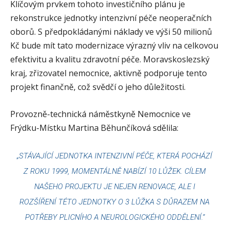
Klíčovým prvkem tohoto investičního plánu je
rekonstrukce jednotky intenzivní péče neoperačních
oborů. S předpokládanými náklady ve výši 50 milionů
Kč bude mít tato modernizace výrazný vliv na celkovou
efektivitu a kvalitu zdravotní péče. Moravskoslezský
kraj, zřizovatel nemocnice, aktivně podporuje tento
projekt finančně, což svědčí o jeho důležitosti.
Provozně-technická náměstkyně Nemocnice ve
Frýdku-Místku Martina Běhunčíková sdělila:
„STÁVAJÍCÍ JEDNOTKA INTENZIVNÍ PÉČE, KTERÁ POCHÁZÍ
Z ROKU 1999, MOMENTÁLNĚ NABÍZÍ 10 LŮŽEK. CÍLEM
NAŠEHO PROJEKTU JE NEJEN RENOVACE, ALE I
ROZŠÍŘENÍ TÉTO JEDNOTKY O 3 LŮŽKA S DŮRAZEM NA
POTŘEBY PLICNÍHO A NEUROLOGICKÉHO ODDĚLENÍ.“