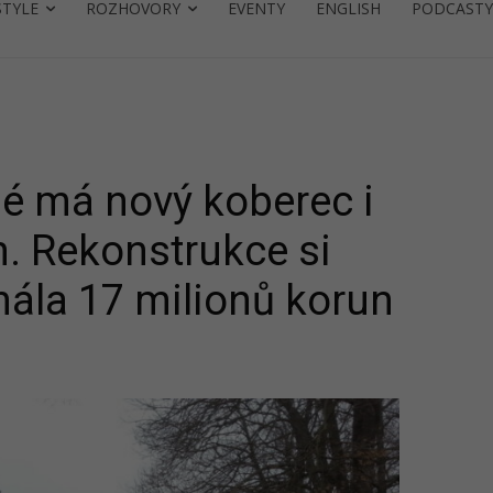
STYLE
ROZHOVORY
EVENTY
ENGLISH
PODCASTY
né má nový koberec i
. Rekonstrukce si
ála 17 milionů korun