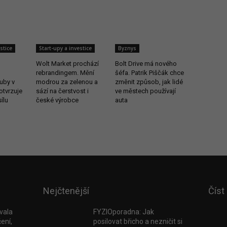
stice
Start-upy a investice
Byznys
Wolt Market prochází
Bolt Drive má nového
rebrandingem. Mění
šéfa. Patrik Piščák chce
uby v
modrou za zelenou a
změnit způsob, jak lidé
otvrzuje
sází na čerstvost i
ve městech používají
ílu
české výrobce
auta
Nejčtenější
Číst
vala
FYZIOporadna: Jak
ení,
posilovat břicho a nezničit si