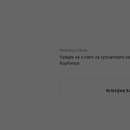
Podíl
Předchozí článek
Vydejte se s námi za významnými s
Kopřivnice
Kristýna 
RELATED ARTICLES