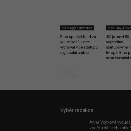
Start-upy a investice
Start-upy a inve
Brno spouští fond za
JIC je mezi 50
400 milionů. Chce
nejlepšími
vychovat více startupů
startupovými h
s globální ambicí
Evropě. Brno p
svou inovační s
Výběr redakce
Anna Vojtková vybudo
značku dětského obleč