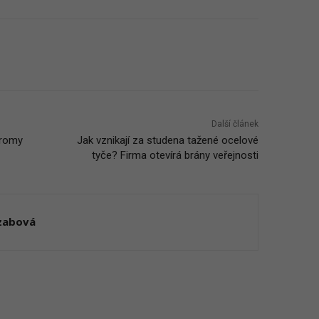
Další článek
tromy
Jak vznikají za studena tažené ocelové
tyče? Firma otevírá brány veřejnosti
Szabová