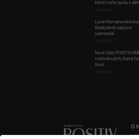
které roste spolu s dě
28/07/2026
Lucie Romanovská bud
Beskydech sad pro
samosběr
16/07/2026
Nové číslo POSITIV M
rozhodnutích, která fo
život
28/05/2026
O 
POSI