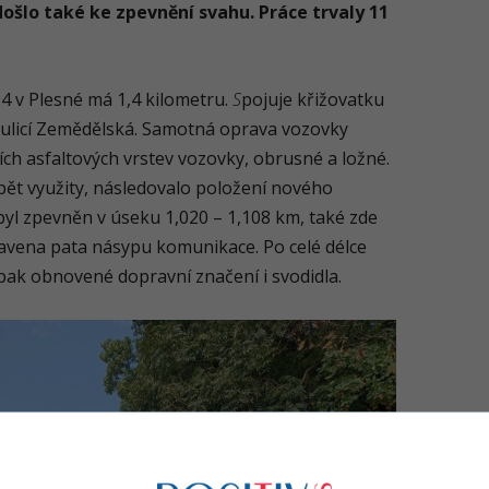
došlo také ke zpevnění svahu. Práce trvaly 11
4 v Plesné má 1,4 kilometru.
S
pojuje křižovatku
 s ulicí Zemědělská. Samotná oprava vozovky
cích asfaltových vrstev vozovky, obrusné a ložné.
opět využity, následovalo položení nového
byl zpevněn v úseku 1,020 – 1,108 km, také zde
vena pata násypu komunikace. Po celé délce
ak obnovené dopravní značení i svodidla.