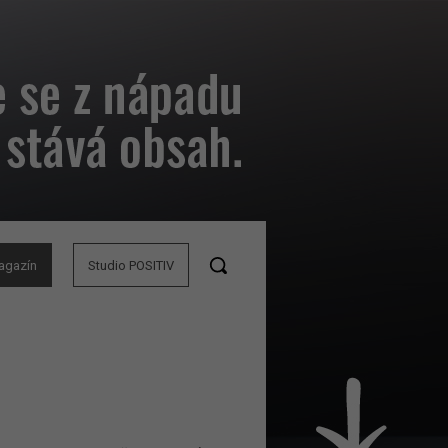
agazín
Studio POSITIV