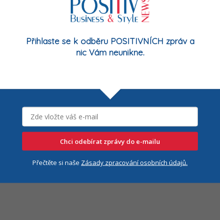
Přihlaste se k odběru POSITIVNÍCH zpráv a
nic Vám neunikne.
lionu korun, které šly ze Státního fondu
Chci odebírat zprávy do e-mailu
vitelem byla společnost STRABAG.
Přečtěte si naše
Zásady zpracování osobních údajů.