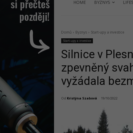
HOME
BYZNYS
LIFE
Domů
Byznys
Start-upy a investice
Start-upy a investice
Silnice v Ples
zpevněný svah
vyžádala bezm
Od
Kristýna Szabová
19/10/2022