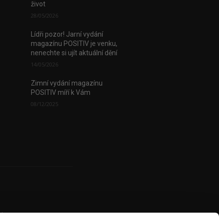
život
28/05/2026
Lídři pozor! Jarní vydání
magazínu POSITIV je venku,
nenechte si ujít aktuální dění
14/05/2026
Zimní vydání magazínu
POSITIV míří k Vám
08/12/2025
uje