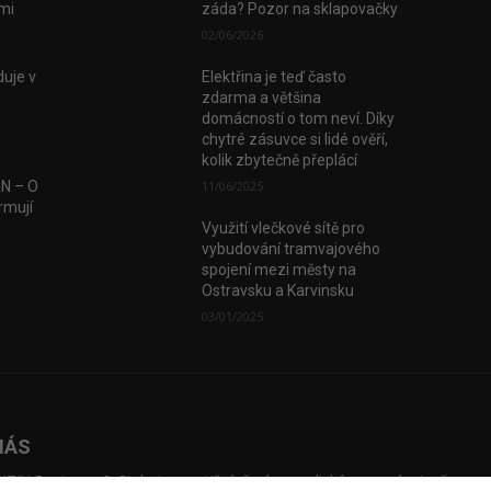
tmi
záda? Pozor na sklapovačky
02/06/2026
uje v
Elektřina je teď často
zdarma a většina
domácností o tom neví. Díky
chytré zásuvce si lidé ověří,
kolik zbytečně přeplácí
AN – O
11/06/2025
rmují
Využití vlečkové sítě pro
vybudování tramvajového
spojení mezi městy na
Ostravsku a Karvinsku
03/01/2025
NÁS
TIV Business & Style je prestižní, česko-anglický magazín, jenž map