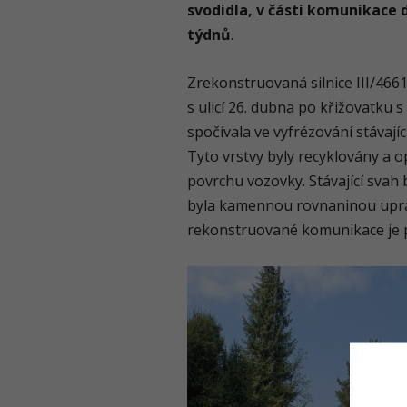
svodidla, v části komunikace 
týdnů
.
Zrekonstruovaná silnice III/4661
s ulicí 26. dubna po křižovatku
spočívala ve vyfrézování stávají
Tyto vrstvy byly recyklovány a 
povrchu vozovky. Stávající svah 
byla kamennou rovnaninou upra
rekonstruované komunikace je p