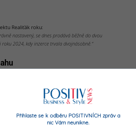
ektu Realiťák roku:
správně nastavený, se dnes prodává běžně do dvou
 roku 2024, kdy inzerce trvala dvojnásobně.“
rahu
 že růst cen není jen pražský fenomén.
gionech, které byly dlouhodobě levné:
inzerce
/m², 58 dní
Přihlaste se k odběru POSITIVNÍCH zpráv a
²
nic Vám neunikne.
4 dní (+25–26 % meziročně)
Kč/m², 39 dní (+20 % a více)