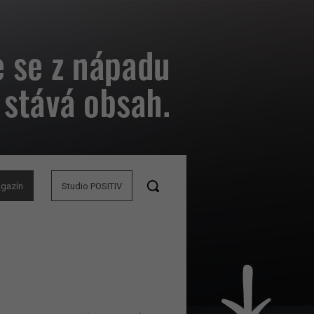
agazín
Studio POSITIV