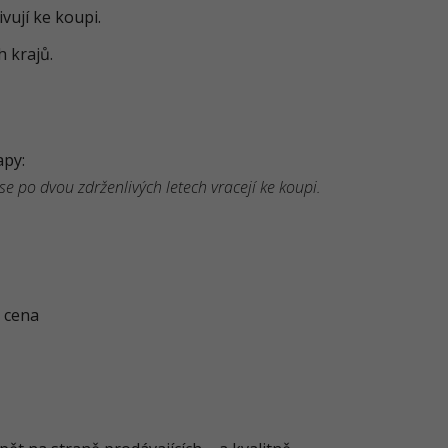
vují ke koupi.
h krajů.
py:
se po dvou zdrženlivých letech vracejí ke koupi.
á cena