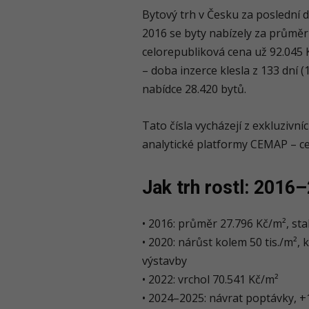
Bytový trh v Česku za poslední 
2016 se byty nabízely za průměrn
celorepubliková cena už 92.045 K
– doba inzerce klesla z 133 dní (
nabídce 28.420 bytů.
Tato čísla vycházejí z exkluzivn
analytické platformy CEMAP – ce
Jak trh rostl: 2016
• 2016: průměr 27.796 Kč/m², stab
• 2020: nárůst kolem 50 tis./m²
výstavby
• 2022: vrchol 70.541 Kč/m²
• 2024–2025: návrat poptávky, +