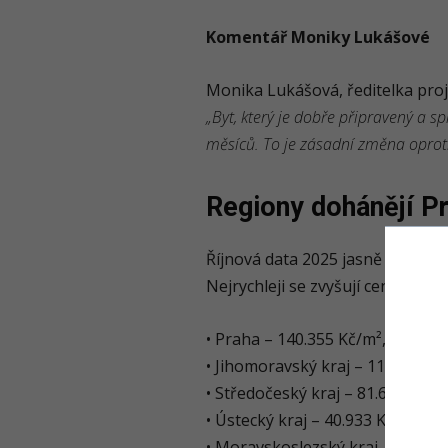
Komentář Moniky Lukášové
Monika Lukášová, ředitelka proj
„Byt, který je dobře připravený a 
měsíců. To je zásadní změna oproti
Regiony dohánějí P
Říjnová data 2025 jasně ukazují,
Nejrychleji se zvyšují ceny v re
• Praha – 140.355 Kč/m², 97 dní 
• Jihomoravský kraj – 112.544 Kč
• Středočeský kraj – 81.643 Kč/m
• Ústecký kraj – 40.933 Kč/m², 4
• Moravskoslezský kraj – 58.012 