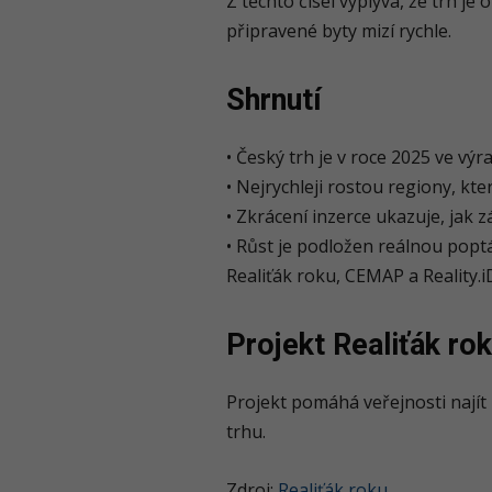
Z těchto čísel vyplývá, že trh je 
připravené byty mizí rychle.
Shrnutí
• Český trh je v roce 2025 ve výr
• Nejrychleji rostou regiony, kter
• Zkrácení inzerce ukazuje, jak z
• Růst je podložen reálnou popt
Realiťák roku, CEMAP a Reality.i
Projekt Realiťák ro
Projekt pomáhá veřejnosti najít
trhu.
Zdroj:
Realiťák roku