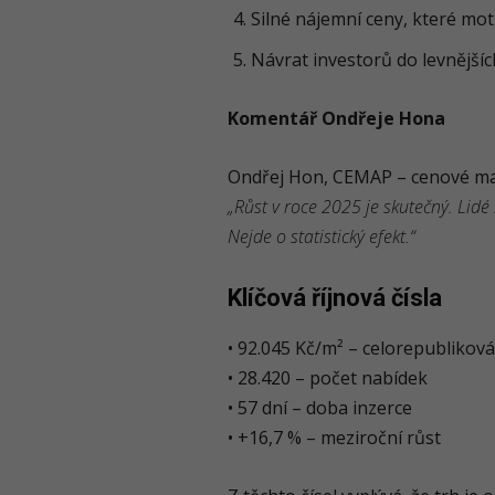
Silné nájemní ceny, které moti
Návrat investorů do levnějšíc
Komentář Ondřeje Hona
Ondřej Hon, CEMAP – cenové ma
„Růst v roce 2025 je skutečný. Lidé 
Nejde o statistický efekt.“
Klíčová říjnová čísla
• 92.045 Kč/m² – celorepublikov
• 28.420 – počet nabídek
• 57 dní – doba inzerce
• +16,7 % – meziroční růst