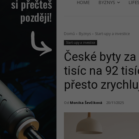
HOME
BYZNYS
LIFE
Domů
Byznys
Start-upy a investice
Start-upy a investice
České byty za 
tisíc na 92 tis
přesto zrychlu
Od
Monika Ševčíková
20/11/2025