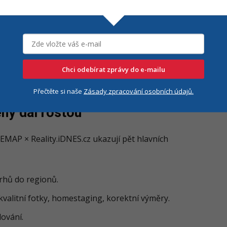
a zakladatel projektu Realiťák roku:
 nejsou žádná bublina. Jen se uzavírají cenové nůžky
Chci odebírat zprávy do e-mailu
e tam silná.“
Přečtěte si naše
Zásady zpracování osobních údajů.
ny dál rostou
CEMAP × Reality.iDNES.cz ukazují pět hlavních
trhů do regionů.
kvalitní fotky, homestaging, korektní výměry.
ování.