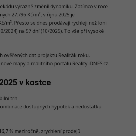
dekádu výrazně změnil dynamiku. Zatímco v roce
ých 27.796 Kč/m², v říjnu 2025 je
č/m². Přesto se dnes prodávají rychleji než loni
10/2024) na 57 dní (10/2025). To vše při vysoké
ích ověřených dat projektu Realiťák roku,
nové mapy a realitního portálu Reality.iDNES.cz.
–2025 v kostce
ilní trh
, kombinace dostupných hypoték a nedostatku
16,7 % meziročně, zrychlení prodejů