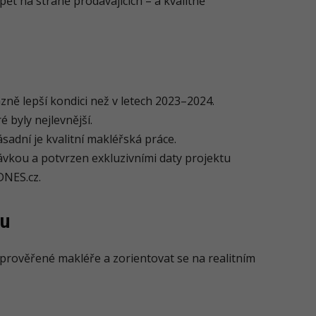
opět na straně prodávajících – a kvalitně
azně lepší kondici než v letech 2023–2024.
é byly nejlevnější.
ásadní je kvalitní makléřská práce.
ávkou a potvrzen exkluzivními daty projektu
DNES.cz.
ku
 prověřené makléře a zorientovat se na realitním