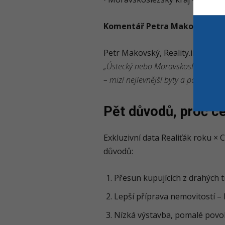
Komentář Petra Makovského
Petr Makovský, Reality.iDNES.cz 
„Ústecký nebo Moravskoslezský kraj
– mizí nejlevnější byty a poptávka j
Pět důvodů, proč ce
Exkluzivní data Realiťák roku × 
důvodů:
Přesun kupujících z drahých 
Lepší příprava nemovitostí – 
Nízká výstavba, pomalé povol