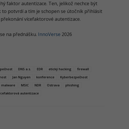
hý faktor autentizace. Ten, jelikož nechce být
 to potvrdí a tím je schopen se útočník přihlásit
o překonání vícefaktorové autentizace.
 se na přednášku.
InnoVerse
2026
zpečnost
DNS a.s.
EDR
etický hacking
firewall
nost
Jan Nguyen
konference
Kyberbezpečnost
malware
MSIC
NDR
Ostrava
phishing
ícefaktorová autentizace