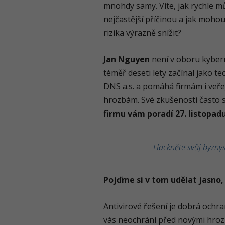
mnohdy samy. Víte, jak rychle 
nejčastější příčinou a jak moho
rizika výrazně snížit?
Jan Nguyen
není v oboru kyber
téměř deseti lety začínal jako t
DNS a.s. a pomáhá firmám i veř
hrozbám. Své zkušenosti často sdí
firmu vám poradí 27. listopad
Hackněte svůj byznys
Pojďme si v tom udělat jasno, 
Antivirové řešení je dobrá och
vás neochrání před novými hrozb