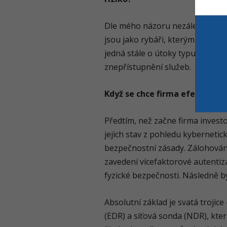
Dle mého názoru nezáleží na tom,
jsou jako rybáři, kterým je jedno
jedná stále o útoky typu phishing
znepřístupnění služeb.
Když se chce firma efektivně 
Předtím, než začne firma investo
jejich stav z pohledu kybernetic
bezpečnostní zásady. Zálohování,
zavedení vícefaktorové autentiz
fyzické bezpečnosti. Následně b
Absolutní základ je svatá trojic
(EDR) a síťová sonda (NDR), která