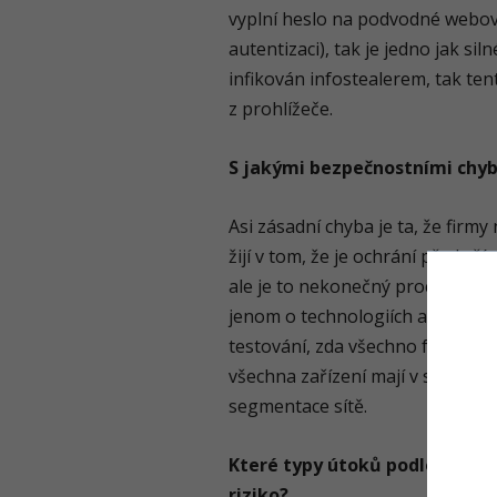
vyplní heslo na podvodné webov
autentizaci), tak je jedno jak si
infikován infostealerem, tak te
z prohlížeče.
S jakými bezpečnostními chyb
Asi zásadní chyba je ta, že firm
žijí v tom, že je ochrání před v
ale je to nekonečný proces, se k
jenom o technologiích ale také
testování, zda všechno funguje ta
všechna zařízení mají v síti, co
segmentace sítě.
Které typy útoků podle vás př
riziko?