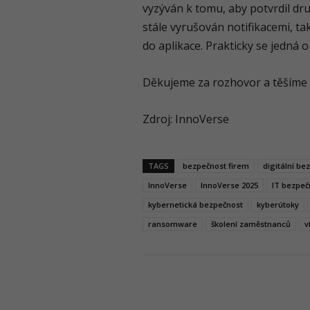
vyzýván k tomu, aby potvrdil dru
stále vyrušován notifikacemi, tak
do aplikace. Prakticky se jedná 
Děkujeme za rozhovor a těšíme
Zdroj: InnoVerse
TAGS
bezpečnost firem
digitální be
InnoVerse
InnoVerse 2025
IT bezpeč
kybernetická bezpečnost
kyberútoky
ransomware
školení zaměstnanců
v
Podíl