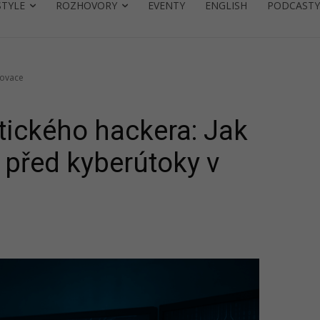
STYLE
ROZHOVORY
EVENTY
ENGLISH
PODCASTY
novace
etického hackera: Jak
 před kyberútoky v