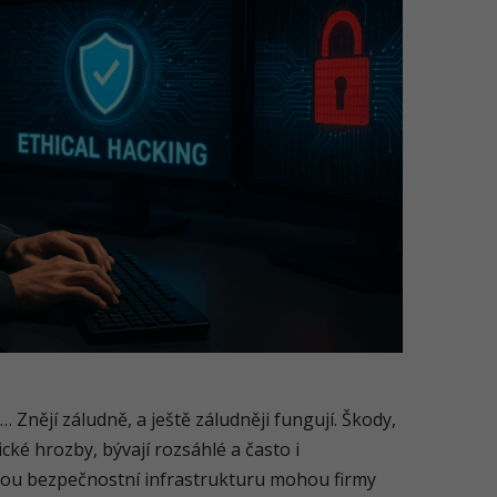
Znějí záludně, a ještě záludněji fungují. Škody,
ké hrozby, bývají rozsáhlé a často i
ravou bezpečnostní infrastrukturu mohou firmy