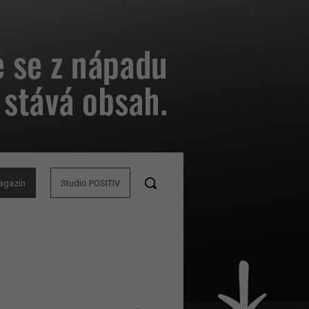
agazín
Studio POSITIV