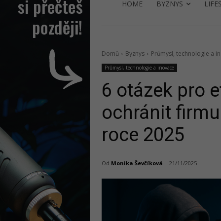
HOME
BYZNYS
LIFE
Domů
Byznys
Průmysl, technologie a i
Průmysl, technologie a inovace
6 otázek pro 
ochránit firmu
roce 2025
Od
Monika Ševčíková
21/11/2025