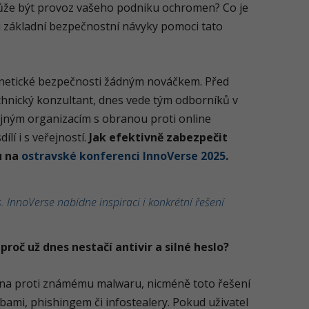
může být provoz vašeho podniku ochromen? Co je
u základní bezpečnostní návyky pomoci tato
netické bezpečnosti žádným nováčkem. Před
echnický konzultant, dnes vede tým odborníků v
ejným organizacím s obranou proti online
lí i s veřejností.
Jak efektivně zabezpečit
u na
ostravské konferenci InnoVerse 2025
.
. InnoVerse nabídne inspiraci i konkrétní řešení
proč už dnes nestačí antivir a silné heslo?
rana proti známému malwaru, nicméně toto řešení
ami, phishingem či infostealery. Pokud uživatel