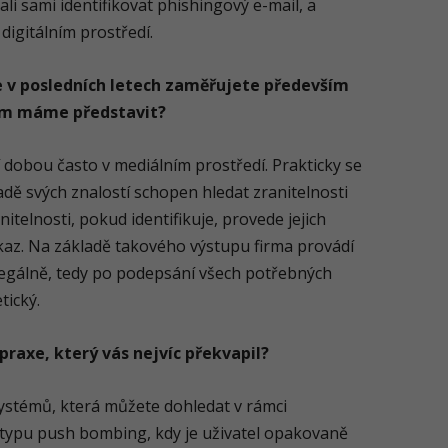
i sami identifikovat phishingový e-mail, a
digitálním prostředí.
e v posledních letech zaměřujete především
tím máme představit?
 dobou často v mediálním prostředí. Prakticky se
ladě svých znalostí schopen hledat zranitelnosti
itelnosti, pokud identifikuje, provede jejich
ůkaz. Na základě takového výstupu firma provádí
legálně, tedy po podepsání všech potřebných
tický.
praxe, který vás nejvíc překvapil?
ystémů, která můžete dohledat v rámci
typu push bombing, kdy je uživatel opakovaně