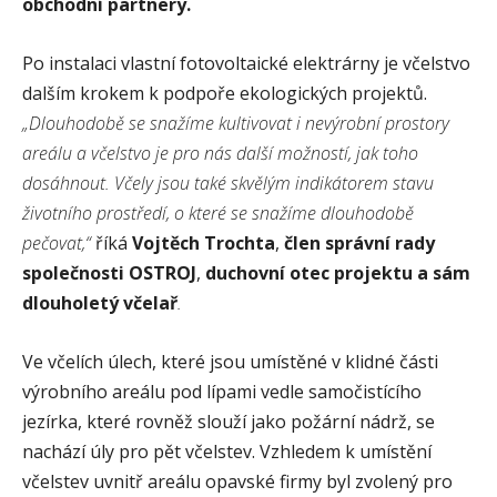
obchodní partnery.
Po instalaci vlastní fotovoltaické elektrárny je včelstvo
dalším krokem k podpoře ekologických projektů.
„Dlouhodobě se snažíme kultivovat i nevýrobní prostory
areálu a včelstvo je pro nás další možností, jak toho
dosáhnout. Včely jsou také skvělým indikátorem stavu
životního prostředí, o které se snažíme dlouhodobě
pečovat,“
říká
Vojtěch Trochta
,
člen správní rady
společnosti OSTROJ
,
duchovní otec projektu
a sám
dlouholetý včelař
.
Ve včelích úlech, které jsou umístěné v klidné části
výrobního areálu pod lípami vedle samočistícího
jezírka, které rovněž slouží jako požární nádrž, se
nachází úly pro pět včelstev. Vzhledem k umístění
včelstev uvnitř areálu opavské firmy byl zvolený pro