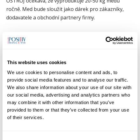
OSTROJ očekává, že vyprodukuje 20-50 kg medu
ročně. Med bude sloužit jako dárek pro zákazníky,
dodavatele a obchodní partnery firmy.
Zdroj: TZ
OSTROJ a.s.
TAGS
Opava
OSTROJ
včelařství
This website uses cookies
We use cookies to personalise content and ads, to
provide social media features and to analyse our traffic.
We also share information about your use of our site with
our social media, advertising and analytics partners who
may combine it with other information that you’ve
provided to them or that they’ve collected from your use
Předchozí článek
Další článek
of their services.
Podávání žádostí o dotace na
V Moravskoslezském kraji
úspory energie v rámci OP
začíná Fajne léto. Startuje
TAK
srazem oranžových
Consent
plastových tatrovek.