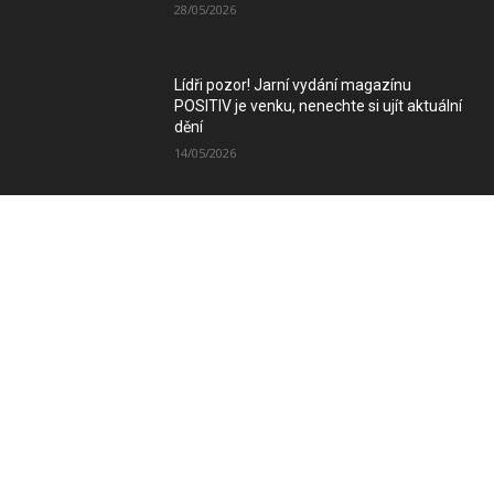
28/05/2026
Lídři pozor! Jarní vydání magazínu
POSITIV je venku, nenechte si ujít aktuální
dění
14/05/2026
Zimní vydání magazínu POSITIV míří k
Vám
08/12/2025