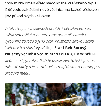
chov mírný kmen včely medonosné kraňského typu.
Z důvodu zakládání nové včelnice má každé včelstvo i
jiný původ svých královen.
„Včely létají do vzdálenosti přibližně pět kilometrů od
svého stanoviště a v tomto prostoru mají v areálu
výrobního závodu a jeho okolí k dispozici širokou škálu
kvetoucích rostlin,“
vysvětluje
František Borový,
zkušený včelař a včelmistr v OSTROJi,
a doplňuje.
„Máme tu lípy, zahrádkářské osady, zemědělské polnosti,
městské parky a lesy, takže včely mají dostatek potravy pro
produkci medu.“