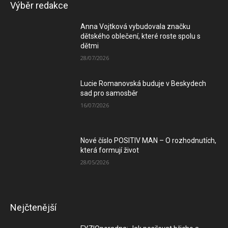
Výběr redakce
Anna Vojtková vybudovala značku
dětského oblečení, které roste spolu s
dětmi
28/07/2026
Lucie Romanovská buduje v Beskydech
sad pro samosběr
16/07/2026
Nové číslo POSITIV MAN – O rozhodnutích,
která formují život
28/05/2026
Nejčtenější