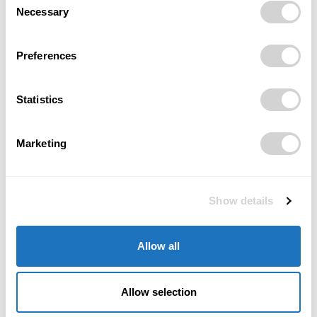
Necessary
Selection
Preferences
Monika Ševčíková
Statistics
Mgr. Monika Ševčíková, redaktorka magazínu POSITIV. Věnuji se
rozhovorům, příběhům osobností a tématům, která propojují
Marketing
byznys, společnost a lidský rozměr podnikání.
Show details
RELATED ARTICLES
Allow all
Opustil nás Jan Šumbera, muž, který dělal
z Černé louky živé srdce Ostravy
Allow selection
22/07/2026
Byznys