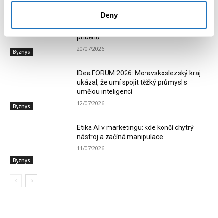
Deny
Od malinového sadu po stoletý trám.
Beskydy představí osm podnikatelských
příběhů
20/07/2026
Byznys
IDea FORUM 2026: Moravskoslezský kraj
ukázal, že umí spojit těžký průmysl s
umělou inteligencí
12/07/2026
Byznys
Etika AI v marketingu: kde končí chytrý
nástroj a začíná manipulace
11/07/2026
Byznys