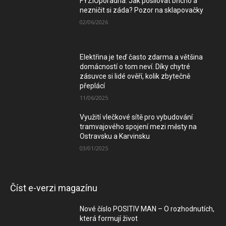
FYZIOporadna: Jak posilovat břicho a
nezničit si záda? Pozor na sklapovačky
02/06/2026
Elektřina je teď často zdarma a většina
domácností o tom neví. Díky chytré
zásuvce si lidé ověří, kolik zbytečně
přeplácí
11/06/2025
Využití vlečkové sítě pro vybudování
tramvajového spojení mezi městy na
Ostravsku a Karvinsku
03/01/2025
Číst e-verzi magazínu
Nové číslo POSITIV MAN – O rozhodnutích,
která formují život