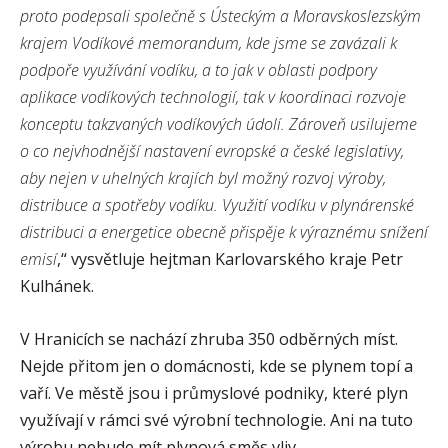
proto podepsali společně s Ústeckým a Moravskoslezským
krajem Vodíkové memorandum, kde jsme se zavázali k
podpoře využívání vodíku, a to jak v oblasti podpory
aplikace vodíkových technologií, tak v koordinaci rozvoje
konceptu takzvaných vodíkových údolí. Zároveň usilujeme
o co nejvhodnější nastavení evropské a české legislativy,
aby nejen v uhelných krajích byl možný rozvoj výroby,
distribuce a spotřeby vodíku. Využití vodíku v plynárenské
distribuci a energetice obecně přispěje k výraznému snížení
emisí
,“ vysvětluje hejtman Karlovarského kraje Petr
Kulhánek.
V Hranicích se nachází zhruba 350 odběrných míst.
Nejde přitom jen o domácnosti, kde se plynem topí a
vaří. Ve městě jsou i průmyslové podniky, které plyn
využívají v rámci své výrobní technologie. Ani na tuto
výrobu nebude mít plynová směs vliv.