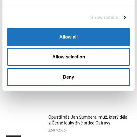
koridorů
Show details
Allow all
Monika Ševčíková
Mgr. Monika Ševčíková, redaktorka magazínu POSITIV. Věnuji se
Allow selection
rozhovorům, příběhům osobností a tématům, která propojují
byznys, společnost a lidský rozměr podnikání.
Deny
RELATED ARTICLES
Opustil nás Jan Šumbera, muž, který dělal
z Černé louky živé srdce Ostravy
22/07/2026