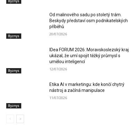
Byznys
Od malinového sadu po stoletý trám.
Beskydy představí osm podnikatelských
příběhů
20/07/2026
Byznys
IDea FORUM 2026: Moravskoslezský kraj
ukázal, že umí spojit těžký průmysl s
umělou inteligencí
12/07/2026
Byznys
Etika AI v marketingu: kde končí chytrý
nástroj a začíná manipulace
11/07/2026
Byznys