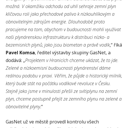
možná. V okamžiku odchodu od uhlí sehraje zemní plyn
klíčovou roli jako přechodové palivo k nízkouhlíkovým a
obnovitelným zdrojům energie. Dlouhodobě proto
pracujeme na tom, abychom v budoucnosti mohli využívat
naši plynárenskou infrastrukturu k distribuci nízko- a
bezemisních plynů, jako jsou biometan a právě vodík
,“ říká
Pavel Komsa
, ředitel výstavby skupiny GasNet, a
dodává: „
Projektem v Hranicích chceme ukázat, že to jde.
Zelené a nízkoemisní budoucnosti plynárenství dáme
reálnou podobu v praxi. Věřím, že půjde o historický milník,
který bude stát na počátku vodíkové revoluce v Česku.
Stejně jako jsme v minulosti přešli ze svítiplynu na zemní
plyn, chceme postupně přejít ze zemního plynu na zelené a
obnovitelné plyny
.“
GasNet už ve městě provedl kontrolu všech