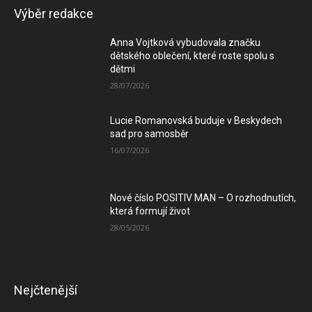
Výběr redakce
Anna Vojtková vybudovala značku
dětského oblečení, které roste spolu s
dětmi
28/07/2026
Lucie Romanovská buduje v Beskydech
sad pro samosběr
16/07/2026
Nové číslo POSITIV MAN – O rozhodnutích,
která formují život
28/05/2026
Nejčtenější