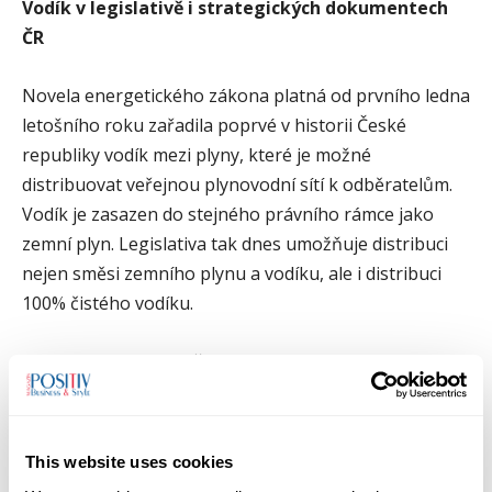
Vodík v legislativě i strategických dokumentech
ČR
Novela energetického zákona platná od prvního ledna
letošního roku zařadila poprvé v historii České
republiky vodík mezi plyny, které je možné
distribuovat veřejnou plynovodní sítí k odběratelům.
Vodík je zasazen do stejného právního rámce jako
zemní plyn. Legislativa tak dnes umožňuje distribuci
nejen směsi zemního plynu a vodíku, ale i distribuci
100% čistého vodíku.
Budoucí význam a klíčovou roli vodíku potvrdila na
svém červencovém jednání také vláda ČR, když
schválila aktualizovanou podobu Vodíkové strategie. Z
dokumentu jasně vyplývá, že vodík bude mít přínos
This website uses cookies
nejen pro průmysl, plynárenství a energetiku, ale i pro