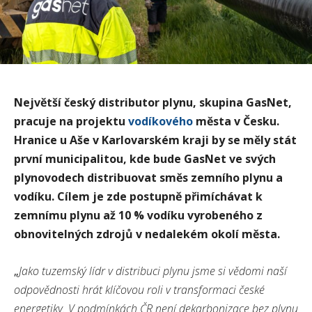
Největší český distributor plynu, skupina GasNet,
pracuje na projektu
vodíkového
města v Česku.
Hranice u Aše v Karlovarském kraji by se měly stát
první municipalitou, kde bude GasNet ve svých
plynovodech distribuovat směs zemního plynu a
vodíku. Cílem je zde postupně přimíchávat k
zemnímu plynu až 10 % vodíku vyrobeného z
obnovitelných zdrojů v nedalekém okolí města.
„
Jako tuzemský lídr v distribuci plynu jsme si vědomi naší
odpovědnosti hrát klíčovou roli v transformaci české
energetiky. V podmínkách ČR není dekarbonizace bez plynu