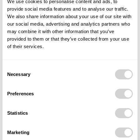
We use cookies to personalise content and ads, to
celou tuzemskou ekonomiku a společnost.
provide social media features and to analyse our traffic.
We also share information about your use of our site with
Celý článek včetně anglického překladu čtěte v
our social media, advertising and analytics partners who
magazínu POSITIV Business & Style 3/2024
zde
.
may combine it with other information that you’ve
provided to them or that they’ve collected from your use
of their services.
TAGS
GasNet
Karlovarský kraj
Vodík
vodíkové město
Consent
Necessary
Selection
Preferences
Předchozí článek
Další článek
Statistics
Česko jako klíčový hráč v
Jak bude vypadat nová
oblasti přepravy vodíku.
továrna Marlenka
Plynárníci jednali o výstavbě
Marketing
evropských vodíkových