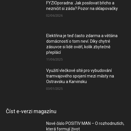
FYZIOporadna: Jak posilovat břicho a
nezničit si záda? Pozor na sklapovačky
02/06/2026
Elektřina je teď často zdarma a většina
domácností o tom neví. Díky chytré
zásuvce si lidé ověří, kolik zbytečně
přeplácí
11/06/2025
Využití vlečkové sítě pro vybudování
tramvajového spojení mezi městy na
Ostravsku a Karvinsku
03/01/2025
Číst e-verzi magazínu
Nové číslo POSITIV MAN – O rozhodnutích,
která formují život