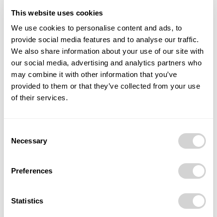
myšlenky k reálné infrastruktuře, která podpoří budoucí
evropský trh s vodíkem. Považuji také za zásadní úspěch,
This website uses cookies
že se nám podařilo dostat do Prahy na jedno místo tak
We use cookies to personalise content and ads, to
reprezentativní skupinu lidí z byznysu i dalších odborníků.
provide social media features and to analyse our traffic.
We also share information about your use of our site with
To je důkazem, že vodík má budoucnost,“
vysvětlil Michal
our social media, advertising and analytics partners who
Slabý, ředitel strategie společnosti NET4GAS.
may combine it with other information that you’ve
provided to them or that they’ve collected from your use
Zdroj:
mpo.gov.cz
of their services.
TAGS
dekarbonizace
Vodík
vodíkovod
Consent
Necessary
Selection
Preferences
Statistics
Předchozí článek
Další článek