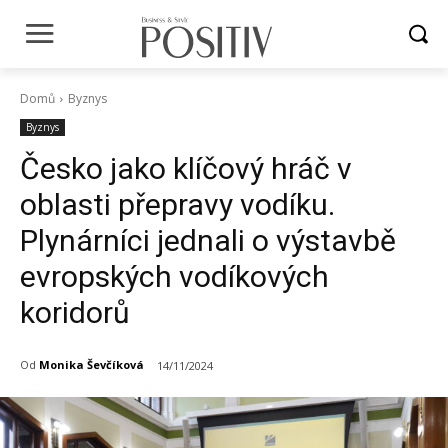
Domů
Byznys
Byznys
Česko jako klíčový hráč v
oblasti přepravy vodíku.
Plynárníci jednali o výstavbě
evropských vodíkových
koridorů
Od
Monika Ševčíková
14/11/2024