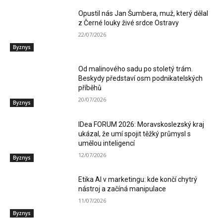
Opustil nás Jan Šumbera, muž, který dělal
z Černé louky živé srdce Ostravy
22/07/2026
Byznys
Od malinového sadu po stoletý trám.
Beskydy představí osm podnikatelských
příběhů
20/07/2026
Byznys
IDea FORUM 2026: Moravskoslezský kraj
ukázal, že umí spojit těžký průmysl s
umělou inteligencí
12/07/2026
Byznys
Etika AI v marketingu: kde končí chytrý
nástroj a začíná manipulace
11/07/2026
Byznys