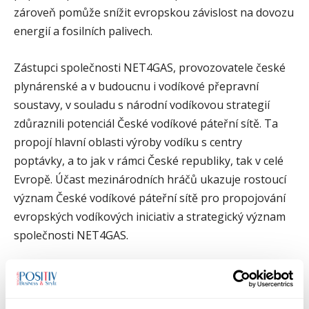
zároveň pomůže snížit evropskou závislost na dovozu
energií a fosilních palivech.
Zástupci společnosti NET4GAS, provozovatele české
plynárenské a v budoucnu i vodíkové přepravní
soustavy, v souladu s národní vodíkovou strategií
zdůraznili potenciál České vodíkové páteřní sítě. Ta
propojí hlavní oblasti výroby vodíku s centry
poptávky, a to jak v rámci České republiky, tak v celé
Evropě. Účast mezinárodních hráčů ukazuje rostoucí
význam České vodíkové páteřní sítě pro propojování
evropských vodíkových iniciativ a strategický význam
společnosti NET4GAS.
„Jsme svědky toho, jak se vize postupně mění ve skutečné
projekty. Naše plánovaná vodíková síť postupuje od