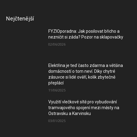
Nejčtenější
FYZIOporadna: Jak posilovat břicho a
nezničit si záda? Pozor na sklapovačky
02/06/2026
Elektřina je teď často zdarma a většina
domácností o tom neví. Díky chytré
zásuvce si lidé ověří, kolik zbytečně
přeplácí
11/06/2025
Využití vlečkové sítě pro vybudování
tramvajového spojení mezi městy na
Ostravsku a Karvinsku
03/01/2025