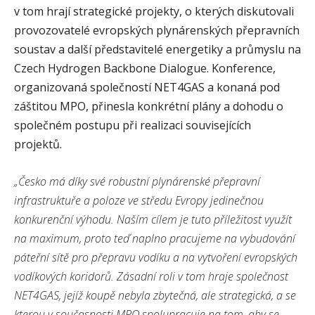
v tom hrají strategické projekty, o kterých diskutovali
provozovatelé evropských plynárenských přepravních
soustav a další představitelé energetiky a průmyslu na
Czech Hydrogen Backbone Dialogue. Konference,
organizovaná společností NET4GAS a konaná pod
záštitou MPO, přinesla konkrétní plány a dohodu o
společném postupu při realizaci souvisejících
projektů.
„Česko má díky své robustní plynárenské přepravní
infrastruktuře a poloze ve středu Evropy jedinečnou
konkurenční výhodu. Naším cílem je tuto příležitost využít
na maximum, proto teď naplno pracujeme na vybudování
páteřní sítě pro přepravu vodíku a na vytvoření evropských
vodíkových koridorů. Zásadní roli v tom hraje společnost
NET4GAS, jejíž koupě nebyla zbytečná, ale strategická, a se
kterou v současnosti MPO spolupracuje na tom, aby se