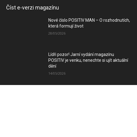
Číst e-verzi magazínu
Nové číslo POSITIV MAN – O rozhodnutích,
která formují život
28/05/2026
Lídři pozor! Jarní vydání magazínu
POSITIV je venku, nenechte si ujít aktuální
dění
14/05/2026
Zimní vydání magazínu POSITIV míří k
Vám
08/12/2025