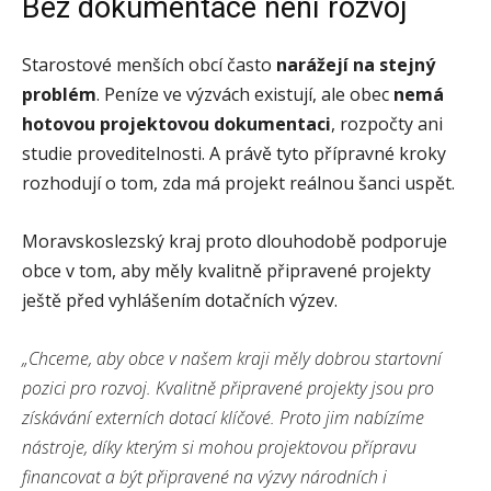
Bez dokumentace není rozvoj
Starostové menších obcí často
narážejí na stejný
problém
. Peníze ve výzvách existují, ale obec
nemá
hotovou projektovou dokumentaci
, rozpočty ani
studie proveditelnosti. A právě tyto přípravné kroky
rozhodují o tom, zda má projekt reálnou šanci uspět.
Moravskoslezský kraj proto dlouhodobě podporuje
obce v tom, aby měly kvalitně připravené projekty
ještě před vyhlášením dotačních výzev.
„Chceme, aby obce v našem kraji měly dobrou startovní
pozici pro rozvoj. Kvalitně připravené projekty jsou pro
získávání externích dotací klíčové. Proto jim nabízíme
nástroje, díky kterým si mohou projektovou přípravu
financovat a být připravené na výzvy národních i