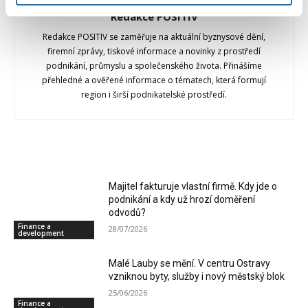
Redakce POSITIV
Redakce POSITIV se zaměřuje na aktuální byznysové dění,
firemní zprávy, tiskové informace a novinky z prostředí
podnikání, průmyslu a společenského života. Přinášíme
přehledné a ověřené informace o tématech, která formují
region i širší podnikatelské prostředí.
RELATED ARTICLES
Majitel fakturuje vlastní firmě. Kdy jde o
podnikání a kdy už hrozí doměření
odvodů?
Finance a
28/07/2026
development
Malé Lauby se mění. V centru Ostravy
vzniknou byty, služby i nový městský blok
25/06/2026
Finance a