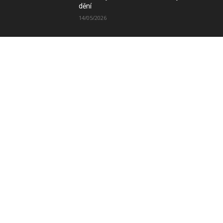
dění
14/05/2026
Zimní vydání magazínu POSITIV míří k
Vám
08/12/2025
SLEDUJTE NÁS