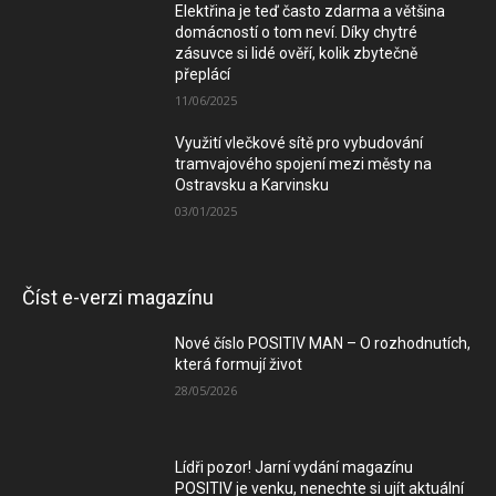
Elektřina je teď často zdarma a většina
domácností o tom neví. Díky chytré
zásuvce si lidé ověří, kolik zbytečně
přeplácí
11/06/2025
Využití vlečkové sítě pro vybudování
tramvajového spojení mezi městy na
Ostravsku a Karvinsku
03/01/2025
Číst e-verzi magazínu
Nové číslo POSITIV MAN – O rozhodnutích,
která formují život
28/05/2026
Lídři pozor! Jarní vydání magazínu
POSITIV je venku, nenechte si ujít aktuální