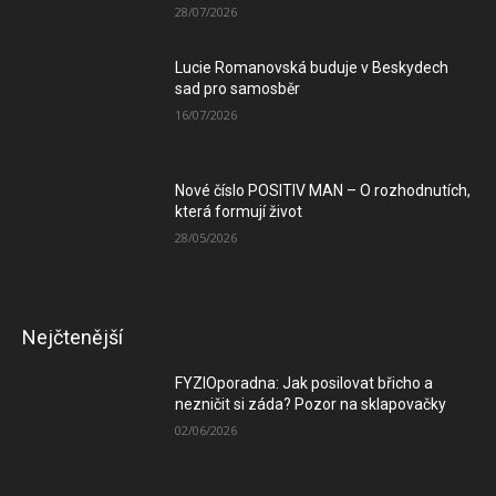
28/07/2026
Lucie Romanovská buduje v Beskydech
sad pro samosběr
16/07/2026
Nové číslo POSITIV MAN – O rozhodnutích,
která formují život
28/05/2026
Nejčtenější
FYZIOporadna: Jak posilovat břicho a
nezničit si záda? Pozor na sklapovačky
02/06/2026