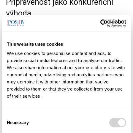
Připravenost jako konkurenční
výhoda
V době rostoucích nákladů na energie, modernizaci
infrastruktury a tlaků na udržitelnost se projektová
This website uses cookies
připravenost stává strategickou výhodou. Nejde jen o
získání dotace, ale o
schopnost obce dlouhodobě
We use cookies to personalise content and ads, to
plánovat svůj rozvoj
a reagovat na nové příležitosti.
provide social media features and to analyse our traffic.
We also share information about your use of our site with
our social media, advertising and analytics partners who
Programy Moravskoslezského kraje tak nejsou pouze
may combine it with other information that you’ve
finanční injekcí. Jsou investicí do budoucí připravenosti
provided to them or that they’ve collected from your use
regionu.
of their services.
Zdroj: TZ
Moravskoslezského Kraje
Consent
Necessary
Úvodní obrázek vytvořila umělá inteligence.
Selection