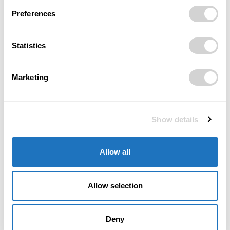
Preferences
TAGS
dotace
evropské fondy
Infrastruktura
MSK
regionální rozvoj
úspory
veřejný sektor
Statistics
Marketing
Show details
Předchozí článek
Další článek
Přímá linka Praha–Tchaj-pej:
Roland Hinterreiter povede
Silný signál pro český byznys
proměnu ostravské oceli.
Allow all
i turistiku
NOVÁ HUŤ staví elektrickou
obloukovou pec
Allow selection
Deny