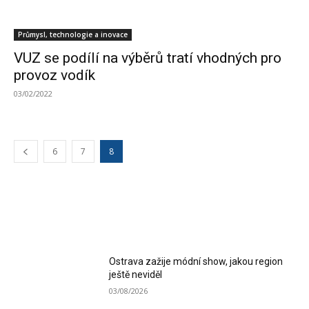
Průmysl, technologie a inovace
VUZ se podílí na výběrů tratí vhodných pro
provoz vodík
03/02/2022
6
7
8
MOST READ
Ostrava zažije módní show, jakou region
ještě neviděl
03/08/2026