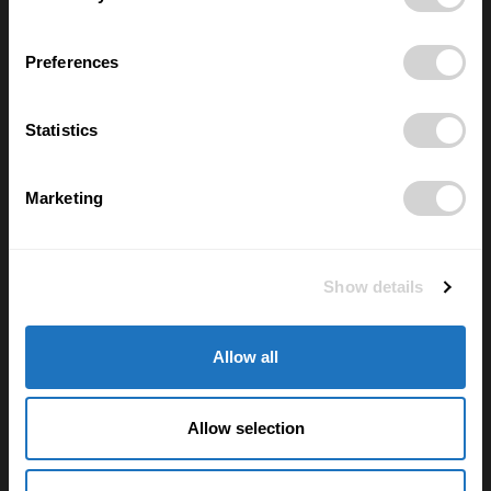
Anna Vojtková vybudovala značku
dětského oblečení, které roste spolu s
Preferences
dětmi
28/07/2026
Statistics
Lucie Romanovská buduje v Beskydech
sad pro samosběr
16/07/2026
Marketing
Nové číslo POSITIV MAN – O rozhodnutích,
Show details
která formují život
28/05/2026
Allow all
Nejčtenější
Allow selection
FYZIOporadna: Jak posilovat břicho a
nezničit si záda? Pozor na sklapovačky