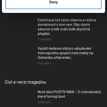
Deny
02/06/2026
Elektřina je teď často zdarma a většina
domácností o tom neví. Díky chytré
zásuvce si lidé ověří, kolik zbytečně
přeplácí
11/06/2025
Využití vlečkové sítě pro vybudování
tramvajového spojení mezi městy na
Ostravsku a Karvinsku
03/01/2025
Číst e-verzi magazínu
Nové číslo POSITIV MAN – O rozhodnutích,
která formují život
28/05/2026