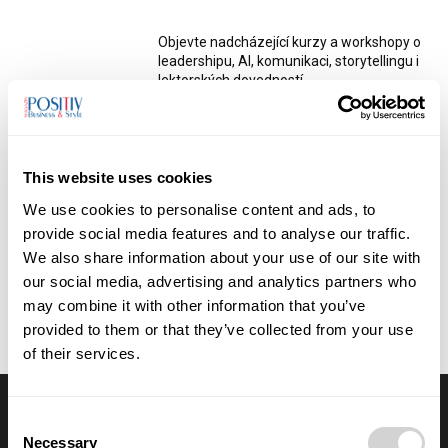
Objevte nadcházející kurzy a workshopy o
leadershipu, AI, komunikaci, storytellingu i
lektorských dovedností
29/07/2026
Anna Vojtková vybudovala značku
dětského oblečení, které roste spolu s
This website uses cookies
dětmi
We use cookies to personalise content and ads, to
28/07/2026
provide social media features and to analyse our traffic.
We also share information about your use of our site with
Majitel fakturuje vlastní firmě. Kdy jde o
our social media, advertising and analytics partners who
podnikání a kdy už hrozí doměření
odvodů?
may combine it with other information that you’ve
28/07/2026
provided to them or that they’ve collected from your use
of their services.
Consent
Výběr redakce
Necessary
Selection