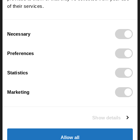
of their services.
Nové číslo POSITIV MAN – O rozhodnutích,
která formují život
28/05/2026
Consent
Necessary
Selection
Nejčtenější
Preferences
FYZIOporadna: Jak posilovat břicho a
nezničit si záda? Pozor na sklapovačky
Statistics
02/06/2026
Marketing
Elektřina je teď často zdarma a většina
domácností o tom neví. Díky chytré
zásuvce si lidé ověří, kolik zbytečně
přeplácí
Show details
11/06/2025
Využití vlečkové sítě pro vybudování
Allow all