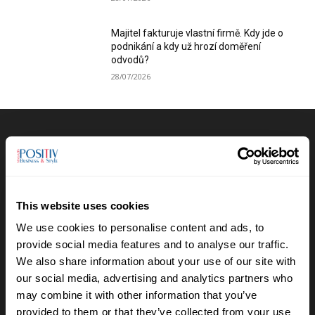
Majitel fakturuje vlastní firmě. Kdy jde o
podnikání a kdy už hrozí doměření
odvodů?
28/07/2026
Výběr redakce
Anna Vojtková vybudovala značku
dětského oblečení, které roste spolu s
dětmi
This website uses cookies
28/07/2026
We use cookies to personalise content and ads, to
provide social media features and to analyse our traffic.
Lucie Romanovská buduje v Beskydech
We also share information about your use of our site with
sad pro samosběr
our social media, advertising and analytics partners who
16/07/2026
may combine it with other information that you’ve
provided to them or that they’ve collected from your use