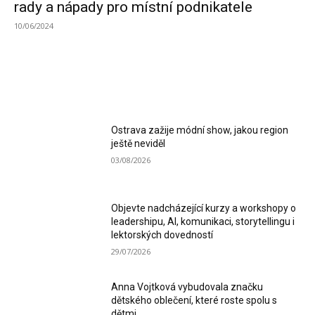
rady a nápady pro místní podnikatele
10/06/2024
MOST READ
Ostrava zažije módní show, jakou region
ještě neviděl
03/08/2026
Objevte nadcházející kurzy a workshopy o
leadershipu, AI, komunikaci, storytellingu i
lektorských dovedností
29/07/2026
Anna Vojtková vybudovala značku
dětského oblečení, které roste spolu s
dětmi