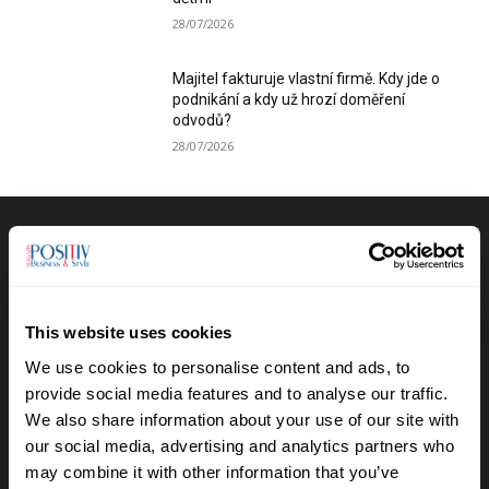
28/07/2026
Majitel fakturuje vlastní firmě. Kdy jde o
podnikání a kdy už hrozí doměření
odvodů?
28/07/2026
Výběr redakce
Anna Vojtková vybudovala značku
dětského oblečení, které roste spolu s
This website uses cookies
dětmi
We use cookies to personalise content and ads, to
28/07/2026
provide social media features and to analyse our traffic.
We also share information about your use of our site with
Lucie Romanovská buduje v Beskydech
our social media, advertising and analytics partners who
sad pro samosběr
may combine it with other information that you’ve
16/07/2026