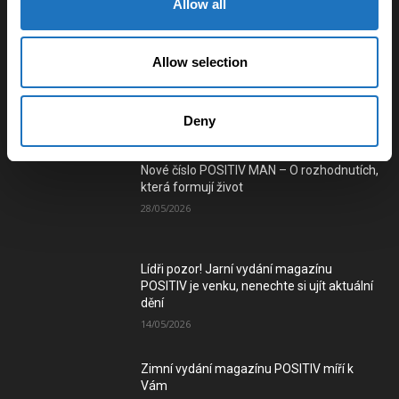
Allow all
Využití vlečkové sítě pro vybudování
tramvajového spojení mezi městy na
Ostravsku a Karvinsku
Allow selection
03/01/2025
Deny
Číst e-verzi magazínu
Nové číslo POSITIV MAN – O rozhodnutích,
která formují život
28/05/2026
Lídři pozor! Jarní vydání magazínu
POSITIV je venku, nenechte si ujít aktuální
dění
14/05/2026
Zimní vydání magazínu POSITIV míří k
Vám