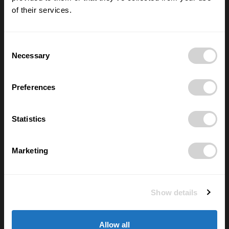
of their services.
Nové číslo POSITIV MAN – O rozhodnutích,
která formují život
28/05/2026
Consent
Necessary
Selection
Nejčtenější
Preferences
FYZIOporadna: Jak posilovat břicho a
nezničit si záda? Pozor na sklapovačky
Statistics
02/06/2026
Marketing
Elektřina je teď často zdarma a většina
domácností o tom neví. Díky chytré
zásuvce si lidé ověří, kolik zbytečně
přeplácí
Show details
11/06/2025
Využití vlečkové sítě pro vybudování
Allow all