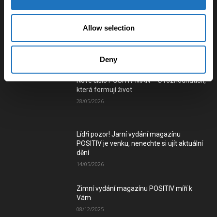
tramvajového spojení mezi městy na
Ostravsku a Karvinsku
03/01/2025
Allow selection
Číst e-verzi magazínu
Deny
Nové číslo POSITIV MAN – O rozhodnutích,
která formují život
28/05/2026
Lídři pozor! Jarní vydání magazínu
POSITIV je venku, nenechte si ujít aktuální
dění
14/05/2026
Zimní vydání magazínu POSITIV míří k
Vám
08/12/2025