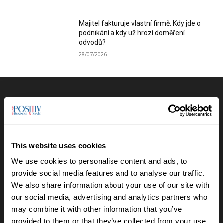
Majitel fakturuje vlastní firmě. Kdy jde o
podnikání a kdy už hrozí doměření
odvodů?
28/07/2026
Výběr redakce
Anna Vojtková vybudovala značku
dětského oblečení, které roste spolu s
dětmi
This website uses cookies
28/07/2026
We use cookies to personalise content and ads, to
provide social media features and to analyse our traffic.
Lucie Romanovská buduje v Beskydech
We also share information about your use of our site with
sad pro samosběr
our social media, advertising and analytics partners who
16/07/2026
may combine it with other information that you’ve
provided to them or that they’ve collected from your use