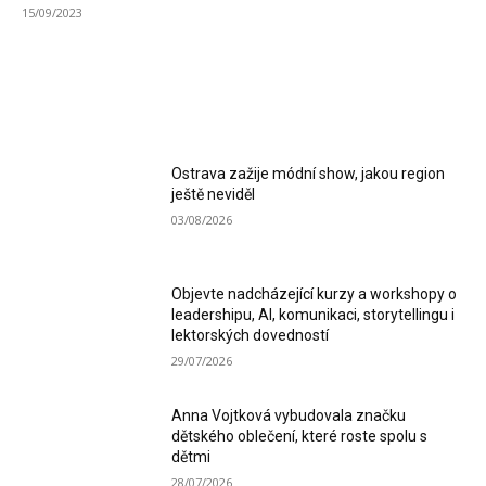
15/09/2023
MOST READ
Ostrava zažije módní show, jakou region
ještě neviděl
03/08/2026
Objevte nadcházející kurzy a workshopy o
leadershipu, AI, komunikaci, storytellingu i
lektorských dovedností
29/07/2026
Anna Vojtková vybudovala značku
dětského oblečení, které roste spolu s
dětmi
28/07/2026