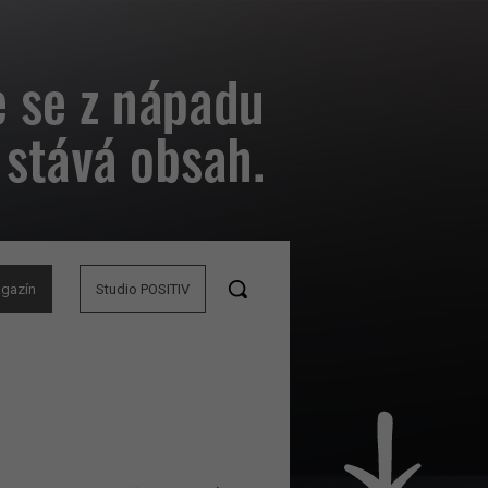
agazín
Studio POSITIV