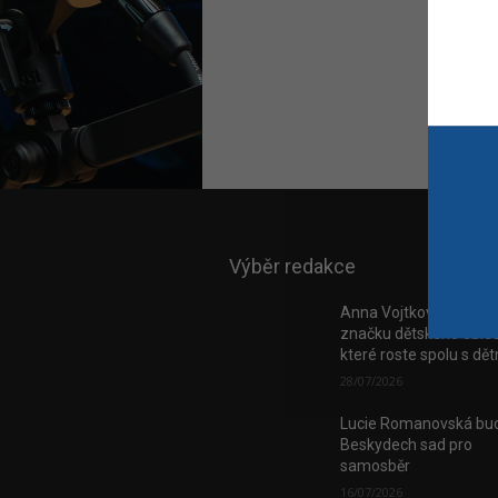
Výběr redakce
Anna Vojtková vybudo
značku dětského obleč
které roste spolu s dě
28/07/2026
Lucie Romanovská bud
Beskydech sad pro
samosběr
16/07/2026