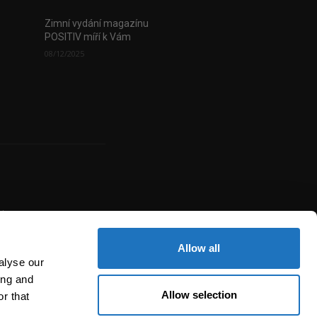
Zimní vydání magazínu
POSITIV míří k Vám
08/12/2025
uje
žité
í,
Allow all
alyse our
ing and
Allow selection
r that