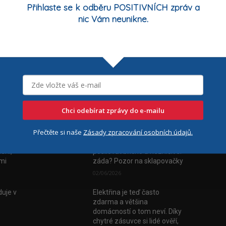
Přihlaste se k odběru POSITIVNÍCH zpráv a
nic Vám neunikne.
Chci odebírat zprávy do e-mailu
Nejčtenější
Číst
Přečtěte si naše
Zásady zpracování osobních údajů.
vala
FYZIOporadna: Jak
ení,
posilovat břicho a nezničit si
tmi
záda? Pozor na sklapovačky
02/06/2026
uje v
Elektřina je teď často
zdarma a většina
domácností o tom neví. Díky
chytré zásuvce si lidé ověří,