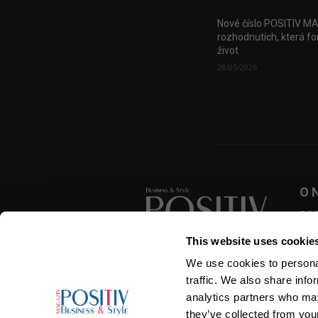
Nové číslo POSITIV M
rozhodnutích, která fo
život
28/05/2026
O 
POSI
zása
This website uses cookie
přek
roze
We use cookies to personal
SLEDUJTE NÁS
traffic. We also share info
analytics partners who may
they’ve collected from your