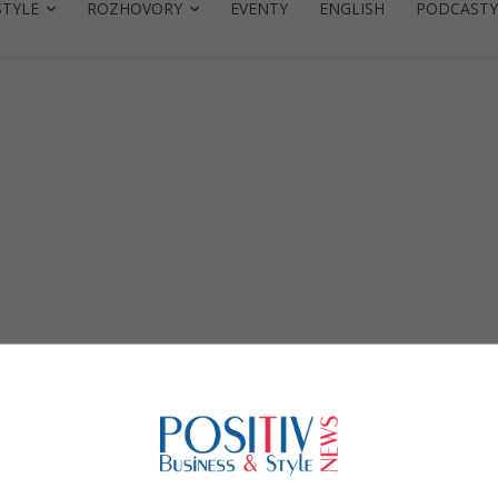
STYLE
ROZHOVORY
EVENTY
ENGLISH
PODCASTY
MO
a