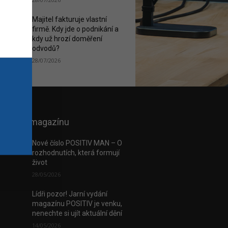
Majitel fakturuje vlastní
firmě. Kdy jde o podnikání a
kdy už hrozí doměření
odvodů?
28/07/2026
 e-verzi magazínu
Nové číslo POSITIV MAN – O
rozhodnutích, která formují
život
28/05/2026
Lídři pozor! Jarní vydání
magazínu POSITIV je venku,
nenechte si ujít aktuální dění
14/05/2026