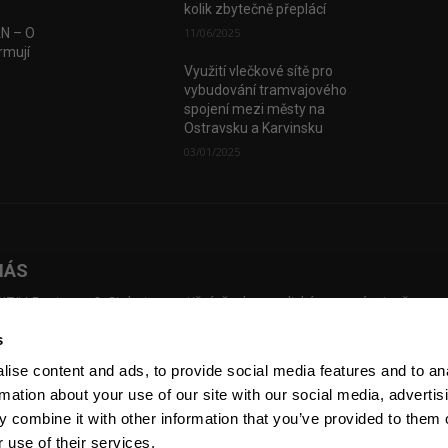
kolik zbytečně přeplácí
AN – O
11/06/2025
rmují
Využití vlečkové sítě pro
vybudování tramvajového
spojení mezi městy na
Ostravsku a Karvinsku
03/01/2025
NÁS
TIV Business & Style je prestižní, česko-anglický magazín, jenž map
dní investice, přináší příběhy českých podnikatelů, kteří překonali slo
s
ážky a vybudovali úspěšné firmy. Pustil se úspěšně do online prostřed
sílky newsletterů, pořádání eventů a natáčení Voices of Industry.
ise content and ads, to provide social media features and to an
rmation about your use of our site with our social media, advertis
 combine it with other information that you’ve provided to them o
 use of their services.