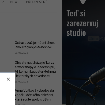
NEWS
PŘEDPLATNÉ
ST READ
Ostrava zažije módní show,
jakou region ještě neviděl
03/08/2026
Objevte nadcházející kurzy
a workshopy o leadershipu,
AI, komunikaci, storytellingu
i lektorských dovedností
29/07/2026
Anna Vojtková vybudovala
značku dětského oblečení,
které roste spolu s dětmi
28/07/2026