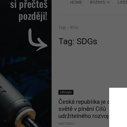
HOME
BYZNYS
LIFE
Tagy
SDGs
Tag:
SDGs
Lifestyle
Česká republika je osmá n
světě v plnění Cílů
udržitelného rozvoje OSN
24/07/2023