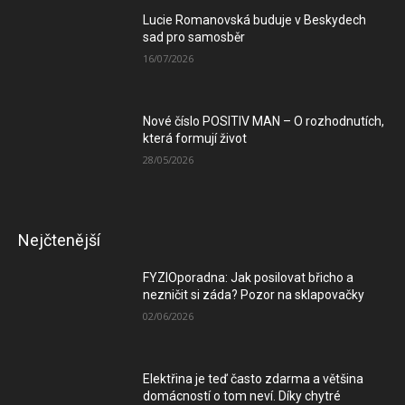
Lucie Romanovská buduje v Beskydech
sad pro samosběr
16/07/2026
Nové číslo POSITIV MAN – O rozhodnutích,
která formují život
28/05/2026
Nejčtenější
FYZIOporadna: Jak posilovat břicho a
nezničit si záda? Pozor na sklapovačky
02/06/2026
Elektřina je teď často zdarma a většina
domácností o tom neví. Díky chytré