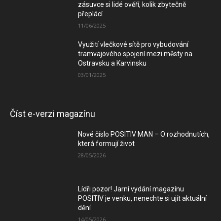
zásuvce si lidé ověří, kolik zbytečně
přeplácí
11/06/2025
Využití vlečkové sítě pro vybudování
tramvajového spojení mezi městy na
Ostravsku a Karvinsku
03/01/2025
Číst e-verzi magazínu
Nové číslo POSITIV MAN – O rozhodnutích,
která formují život
28/05/2026
Lídři pozor! Jarní vydání magazínu
POSITIV je venku, nenechte si ujít aktuální
dění
14/05/2026