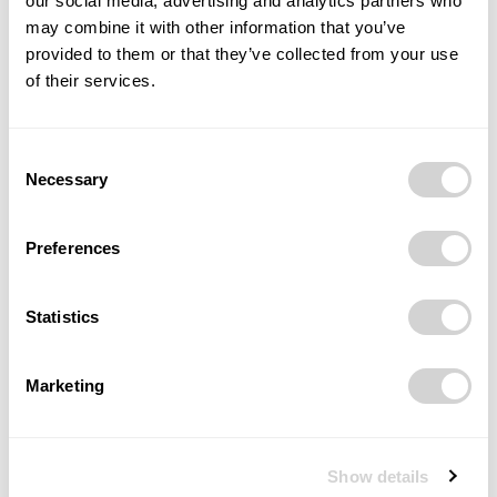
our social media, advertising and analytics partners who
may combine it with other information that you’ve
provided to them or that they’ve collected from your use
of their services.
Architektura a urbanismus
Nové možnosti pro obce v regionu přináší
dvousetmilionová směna majetku mezi MS
Consent
krajem a státem
Necessary
Selection
27/09/2023
Preferences
Statistics
Marketing
Zdraví a wellness
Moravskoslezský kraj pomůže obcím řešit
Show details
bioodpady. Přispěje také na ekovýchovu