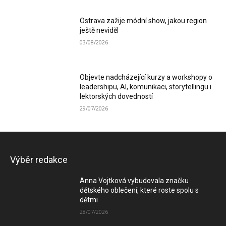
Ostrava zažije módní show, jakou region
ještě neviděl
03/08/2026
Objevte nadcházející kurzy a workshopy o
leadershipu, AI, komunikaci, storytellingu i
lektorských dovedností
29/07/2026
Výběr redakce
Anna Vojtková vybudovala značku
dětského oblečení, které roste spolu s
dětmi
28/07/2026