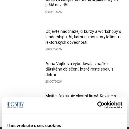
ještě neviděl
03/08/2026
Objevte nadcházející kurzy a workshopy o
leadershipu, AI, komunikaci, storytellingu i
lektorských dovedností
29/07/2026
Anna Vojtková vybudovala značku
dětského oblečení, které roste spolu s
dětmi
28/07/2026
Majitel fakturuje vlastní firmě. Kdy jde o
podnikání a kdy už hrozí doměření
odvodů?
28/07/2026
This website uses cookies