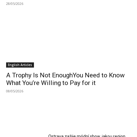
28/05/2026
English Articles
A Trophy Is Not EnoughYou Need to Know
What You’re Willing to Pay for it
08/05/2026
MOST READ
Ostrava zažije módní show, jakou region