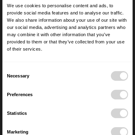
We use cookies to personalise content and ads, to
provide social media features and to analyse our traffic.
Výběr redakce
We also share information about your use of our site with
our social media, advertising and analytics partners who
Anna Vojtková vybudovala značku
dětského oblečení, které roste spolu s
may combine it with other information that you’ve
dětmi
provided to them or that they’ve collected from your use
28/07/2026
of their services.
Lucie Romanovská buduje v Beskydech
sad pro samosběr
Consent
16/07/2026
Necessary
Selection
Preferences
Nové číslo POSITIV MAN – O rozhodnutích,
která formují život
28/05/2026
Statistics
Marketing
Nejčtenější