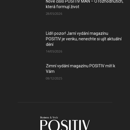
Nové číslo POSITIV MAN – O rozhodnutích,
která formují život
28/05/2026
Lídři pozor! Jarní vydání magazínu
POSITIV je venku, nenechte si ujít aktuální
dění
14/05/2026
Zimní vydání magazínu POSITIV míří k
Vám
08/12/2025