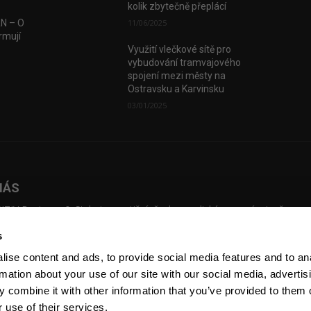
kolik zbytečně přeplácí
AN – O
11/06/2025
rmují
Využití vlečkové sítě pro
vybudování tramvajového
spojení mezi městy na
Ostravsku a Karvinsku
03/01/2025
NÁS
TIV Business & Style je prestižní, česko-anglický magazín, jenž map
dní investice, přináší příběhy českých podnikatelů, kteří překonali slo
s
ážky a vybudovali úspěšné firmy. Pustil se úspěšně do online prostřed
sílky newsletterů, pořádání eventů a natáčení Voices of Industry.
ise content and ads, to provide social media features and to an
rmation about your use of our site with our social media, advertis
 combine it with other information that you’ve provided to them o
 use of their services.