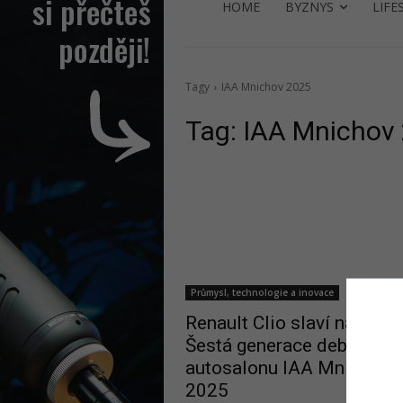
HOME
BYZNYS
LIFE
Tagy
IAA Mnichov 2025
Tag:
IAA Mnichov
Průmysl, technologie a inovace
Renault Clio slaví návrat:
Šestá generace debutuje 
autosalonu IAA Mnichov
2025