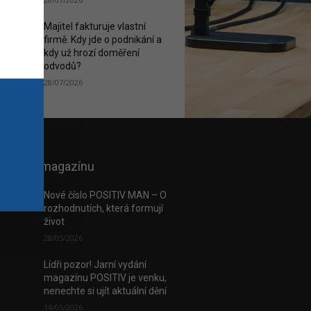
Majitel fakturuje vlastní
firmě. Kdy jde o podnikání a
kdy už hrozí doměření
odvodů?
28/07/2026
 e-verzi magazínu
Nové číslo POSITIV MAN – O
rozhodnutích, která formují
život
28/05/2026
Lídři pozor! Jarní vydání
magazínu POSITIV je venku,
nenechte si ujít aktuální dění
14/05/2026