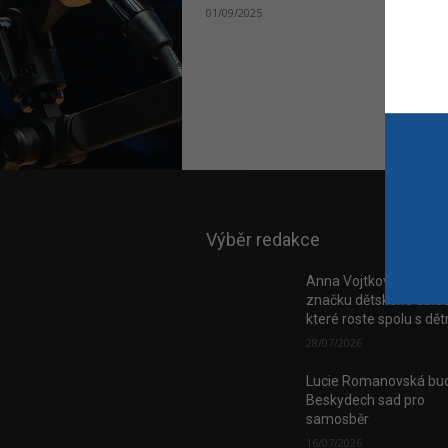
01/09/2025
Výběr redakce
Anna Vojtková vybudo
značku dětského obleč
které roste spolu s dě
28/07/2026
Lucie Romanovská bud
Beskydech sad pro
samosběr
16/07/2026