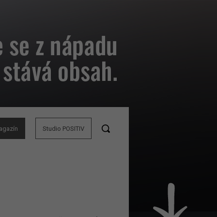
agazín
Studio POSITIV