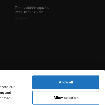
Zimní vydání magazínu
POSITIV míří k Vám
08/12/2025
uje
žité
í,
Allow all
alyse our
ing and
Allow selection
r that