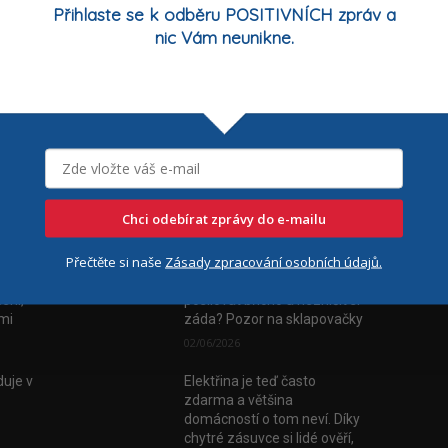
Přihlaste se k odběru POSITIVNÍCH zpráv a
nic Vám neunikne.
Chci odebírat zprávy do e-mailu
Nejčtenější
Číst
Přečtěte si naše
Zásady zpracování osobních údajů.
vala
FYZIOporadna: Jak
ení,
posilovat břicho a nezničit si
tmi
záda? Pozor na sklapovačky
02/06/2026
uje v
Elektřina je teď často
zdarma a většina
domácností o tom neví. Díky
chytré zásuvce si lidé ověří,