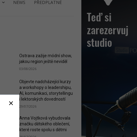
NEWS
PŘEDPLATNÉ
ST READ
Ostrava zažije módní show,
jakou region ještě neviděl
03/08/2026
Objevte nadcházející kurzy
a workshopy o leadershipu,
AI, komunikaci, storytellingu
i lektorských dovedností
29/07/2026
Anna Vojtková vybudovala
značku dětského oblečení,
které roste spolu s dětmi
28/07/2026