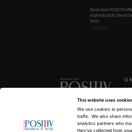
Nové číslo POSITIV M
rozhodnutích, která fo
život
28/05/2026
O 
POSI
zása
This website uses cookie
přek
roze
We use cookies to personal
SLEDUJTE NÁS
traffic. We also share info
analytics partners who may
they’ve collected from your