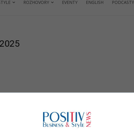
STYLE
ROZHOVORY
EVENTY
ENGLISH
PODCASTY
MO
 2025
na