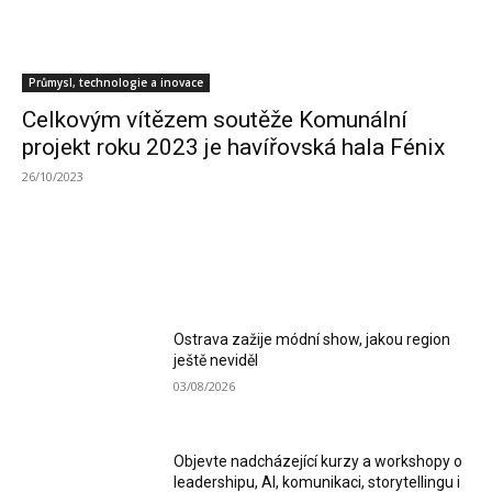
Průmysl, technologie a inovace
Celkovým vítězem soutěže Komunální
projekt roku 2023 je havířovská hala Fénix
26/10/2023
MOST READ
Ostrava zažije módní show, jakou region
ještě neviděl
03/08/2026
Objevte nadcházející kurzy a workshopy o
leadershipu, AI, komunikaci, storytellingu i