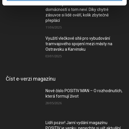
Elektřina je teď často zdarma a většina
domácností o tom neví. Díky chytré
zásuvce si lidé ověří, kolik zbytečně
přeplácí
11/06/2025
Využití vlečkové sítě pro vybudování
tramvajového spojení mezi městy na
Ostravsku a Karvinsku
03/01/2025
Číst e-verzi magazínu
Nové číslo POSITIV MAN – O rozhodnutích,
která formují život
28/05/2026
Lídři pozor! Jarní vydání magazínu
POSITIV je venku, nenechte si ujít aktuální