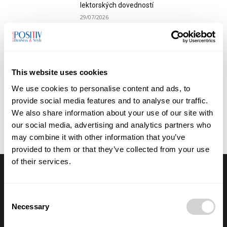
lektorských dovedností
29/07/2026
Anna Vojtková vybudovala značku
dětského oblečení, které roste spolu s
dětmi
This website uses cookies
28/07/2026
We use cookies to personalise content and ads, to
Majitel fakturuje vlastní firmě. Kdy jde o
provide social media features and to analyse our traffic.
podnikání a kdy už hrozí doměření
We also share information about your use of our site with
odvodů?
our social media, advertising and analytics partners who
28/07/2026
may combine it with other information that you’ve
provided to them or that they’ve collected from your use
of their services.
Výběr redakce
Consent
Anna Vojtková vybudovala značku
Necessary
Selection
dětského oblečení, které roste spolu s
dětmi