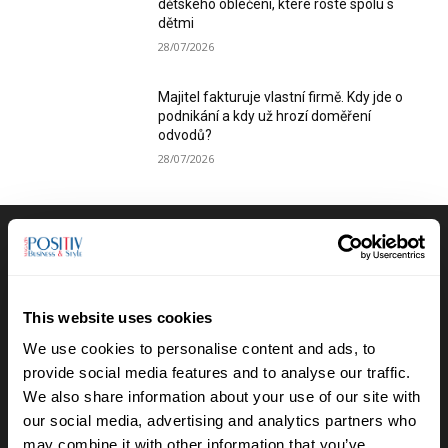
dětského oblečení, které roste spolu s
dětmi
28/07/2026
Majitel fakturuje vlastní firmě. Kdy jde o
podnikání a kdy už hrozí doměření
odvodů?
28/07/2026
Výběr redakce
Anna Vojtková vybudovala značku
This website uses cookies
dětského oblečení, které roste spolu s
dětmi
We use cookies to personalise content and ads, to
28/07/2026
provide social media features and to analyse our traffic.
We also share information about your use of our site with
Lucie Romanovská buduje v Beskydech
our social media, advertising and analytics partners who
sad pro samosběr
may combine it with other information that you’ve