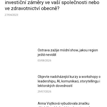
investiční záměry ve vaší společnosti nebo
ve zdravotnictví obecně?
27/04/2023
MOST READ
Ostrava zažije módní show, jakou region
ještě neviděl
03/08/2026
Objevte nadcházející kurzy a workshopy o
leadershipu, AI, komunikaci, storytellingu i
lektorských dovedností
29/07/2026
Anna Vojtková vybudovala značku