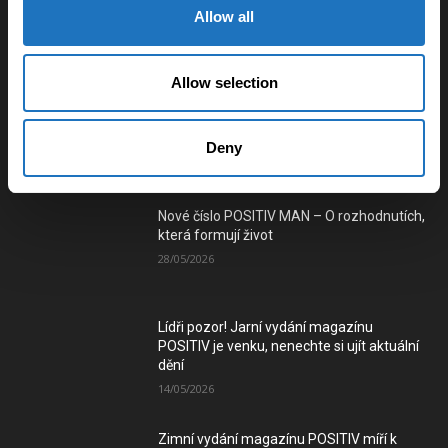
Allow all
Využití vlečkové sítě pro vybudování
tramvajového spojení mezi městy na
Ostravsku a Karvinsku
Allow selection
03/01/2025
Deny
Číst e-verzi magazínu
Nové číslo POSITIV MAN – O rozhodnutích,
která formují život
28/05/2026
Lídři pozor! Jarní vydání magazínu
POSITIV je venku, nenechte si ujít aktuální
dění
14/05/2026
Zimní vydání magazínu POSITIV míří k