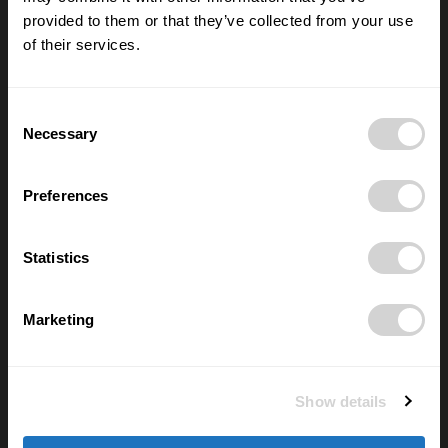
16/07/2026
provided to them or that they’ve collected from your use
of their services.
Nové číslo POSITIV MAN – O rozhodnutích,
která formují život
Consent
28/05/2026
Necessary
Selection
Preferences
Nejčtenější
FYZIOporadna: Jak posilovat břicho a
Statistics
nezničit si záda? Pozor na sklapovačky
02/06/2026
Marketing
Elektřina je teď často zdarma a většina
domácností o tom neví. Díky chytré
Show details
zásuvce si lidé ověří, kolik zbytečně
přeplácí
11/06/2025