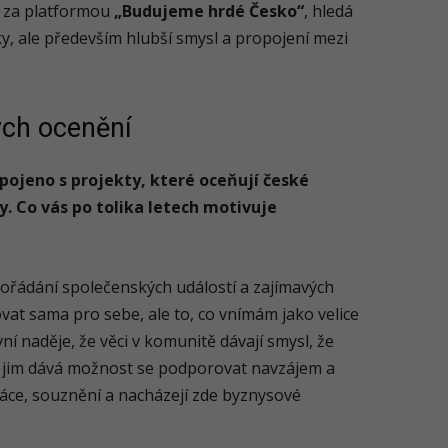
 za platformou
„Budujeme hrdé Česko“
, hledá
y, ale především hlubší smysl a propojení mezi
ých ocenění
pojeno s projekty, které oceňují české
y. Co vás po tolika letech motivuje
pořádání společenských událostí a zajímavých
at sama pro sebe, ale to, co vnímám jako velice
ní naděje, že věci v komunitě dávají smysl, že
é jim dává možnost se podporovat navzájem a
áce, souznění a nacházejí zde byznysové