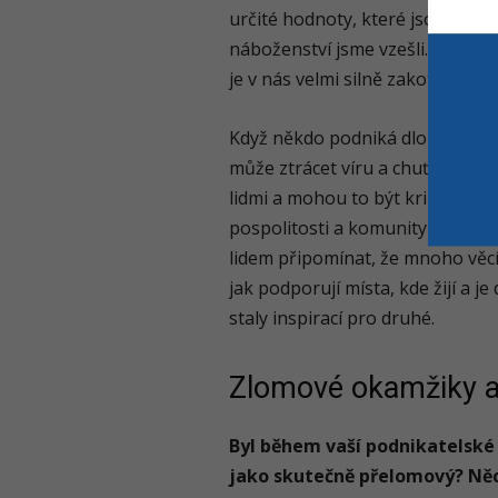
určité hodnoty, které jsou dány 
náboženství jsme vzešli. A ať se
je v nás velmi silně zakotveno.
Když někdo podniká dlouhou dob
může ztrácet víru a chuť jak do 
lidmi a mohou to být krizové oka
pospolitosti a komunity v nějaké
lidem připomínat, že mnoho věcí
jak podporují místa, kde žijí a je
staly inspirací pro druhé.
Zlomové okamžiky 
Byl během vaší podnikatelské
jako skutečně přelomový? Něco