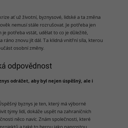
ize ať už životní, byznysové, lidské a ta změna
lověk nemusí stále rozrušovat. Je potřeba jen
 je potřeba vstát, udělat to co je důležité,
 ráno znovu jít dál. Ta klidná vnitřní síla, kterou
 součást osobní změny.
ká odpovědnost
nys odrážet, aby byl nejen úspěšný, ale i
Úspěšný byznys je ten, který má výborné
vit týmy lidí, dokáže uspět na zahraničních
olečnosti něco navíc. Znám společnosti, které
projektů a také to berou jako naprostou