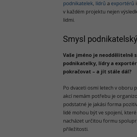
podnikatelek
,
lídrů
a
exportérů
i
v každém projektu nejen výsledk
lidmi.
Smysl podnikatelsk
Vaše jméno je neoddělitelně s
podnikatelky, lídry a exportér
pokračovat – a jít stále dál?
Po dvaceti osmi letech v oboru 
akcí nemám potřebu je organizov
podstatné je jakási forma pozitiv
lidé mohou být ve spojení, kter
nacházet určitou formu spolupr
příležitosti.