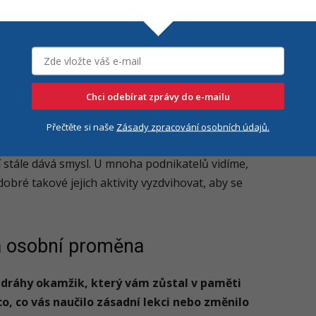
charakterem kde žijeme, z jaké kultury a
 dějiny překulily různými směry, tak toto všechno
u, tak prožije mnoho těžkých situací, někdy
Chci odebírat zprávy do e-mailu
další práce a podnikání, do komunikace s dalšími
mžiky, proto si myslím, že vytváření jakési
Přečtěte si naše
Zásady zpracování osobních údajů.
 oblasti má tu obrovskou sílu. Také je dobré
 stále dává smysl. U mnoha podnikatelů vidíme,
 dobré takové jejich aktivity vyzdvihovat, aby se
a osobní proměna
 dráhy okamžik, který vám zůstal v paměti
, co vás naučilo zásadní lekci nebo změnilo