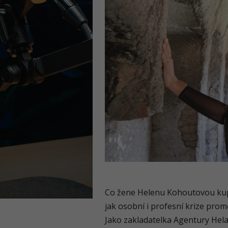
Co žene Helenu Kohoutovou kupře
jak osobní i profesní krize promě
Jako zakladatelka Agentury Helas