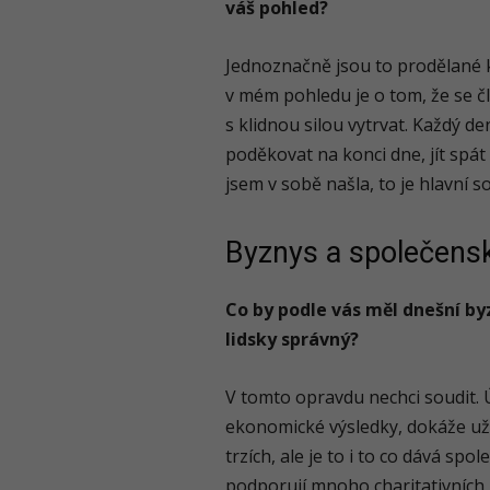
váš pohled?
Jednoznačně jsou to prodělané kr
v mém pohledu je o tom, že se č
s klidnou silou vytrvat. Každý den
poděkovat na konci dne, jít spát a
jsem v sobě našla, to je hlavní
Byznys a společens
Co by podle vás měl dnešní byz
lidsky správný?
V tomto opravdu nechci soudit. 
ekonomické výsledky, dokáže uži
trzích, ale je to i to co dává sp
podporují mnoho charitativních 