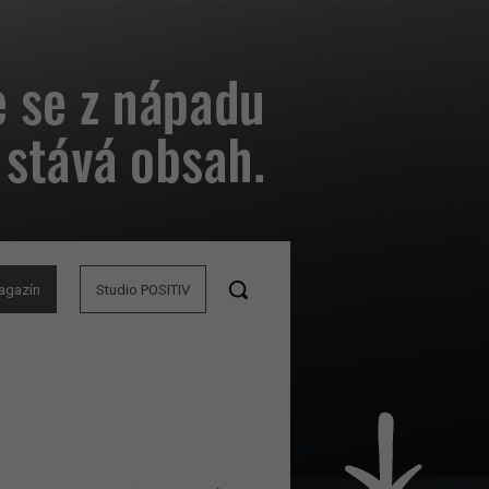
agazín
Studio POSITIV