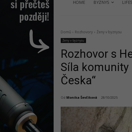
HOME
BYZNYS
LIFE
Domů
Rozhovory
Ženy v byznysu
Ženy v byznysu
Rozhovor s H
Síla komunity
Česka“
Od
Monika Ševčíková
28/10/2025