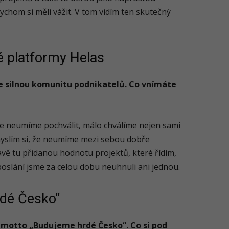
bychom si měli vážit. V tom vidím ten skutečný
é platformy Helas
e silnou komunitu podnikatelů. Co vnímáte
 se neumíme pochválit, málo chválíme nejen sami
myslím si, že neumíme mezi sebou dobře
vě tu přidanou hodnotu projektů, které řídím,
 poslání jsme za celou dobu neuhnuli ani jednou.
dé Česko“
 motto „Budujeme hrdé Česko“. Co si pod