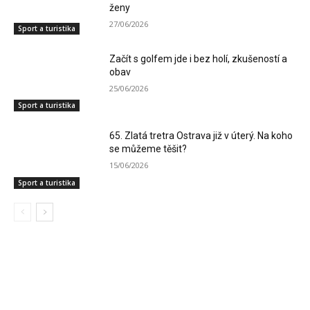
ženy
27/06/2026
Sport a turistika
Začít s golfem jde i bez holí, zkušeností a
obav
25/06/2026
Sport a turistika
65. Zlatá tretra Ostrava již v úterý. Na koho
se můžeme těšit?
15/06/2026
Sport a turistika