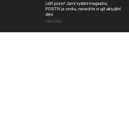
Lídři pozor! Jarní vydání magazínu
POSITIV je venku, nenechte si ujít aktuální
dění
14/05/2026
Zimní vydání magazínu POSITIV míří k
Vám
08/12/2025
SLEDUJTE NÁS