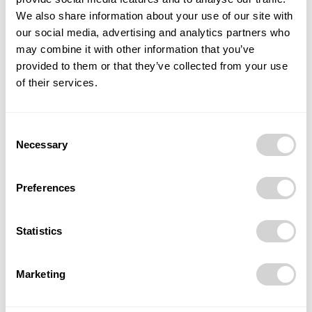
We also share information about your use of our site with
Kennedy Ronoh
maraton Ostrava
our social media, advertising and analytics partners who
mezinárodně certifikovaná trať
Nadační fond NINA
may combine it with other information that you’ve
osobní rekord
půlmaraton
štafety 10 km
Vítkovický stadion
provided to them or that they’ve collected from your use
Zlatá tretra Ostrava
Zlatý maraton Emila Zátopka
of their services.
Consent
Necessary
Selection
Preferences
Předchozí článek
Další článek
Hraní her jako okno do lidské
Pavel Sovička ze společnosti
Statistics
mysli. Jak umělá inteligence
Panattoni byl zvolen
mění pohled na gaming
prezidentem Americké
obchodní komory v ČR
Marketing