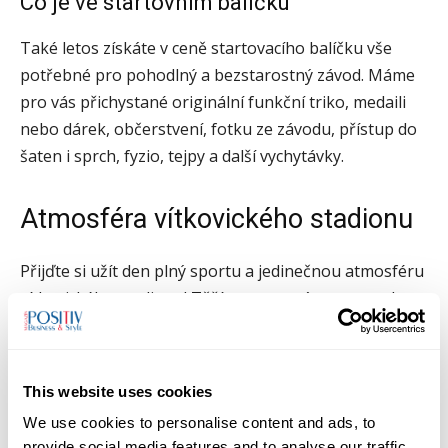
Co je ve startovním balíčku
Také letos získáte v ceně startovacího balíčku vše
potřebné pro pohodlný a bezstarostný závod. Máme
pro vás přichystané originální funkční triko, medaili
nebo dárek, občerstvení, fotku ze závodu, přístup do
šaten i sprch, fyzio, tejpy a další vychytávky.
Atmosféra vítkovického stadionu
Přijďte si užít den plný sportu a jedinečnou atmosféru
vítkovického stadionu! Těšíme se na vás na startu!
Zdroj: TZ
zatopekmarathon.com
This website uses cookies
TAGS
10 km
běžecký závod
Běžím s tebou
Emil Zátopek
We use cookies to personalise content and ads, to
provide social media features and to analyse our traffic.
Emil Zátopek Ostrava Golden Marathon 2025
Jakub Holuša