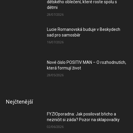
dětského oblečení, které roste spolu s
dětmi
28/07/2026
Lucie Romanovská buduje v Beskydech
sad pro samosběr
16/07/2026
Nové číslo POSITIV MAN – O rozhodnutích,
která formují život
28/05/2026
Nejčtenější
FYZIOporadna: Jak posilovat břicho a
nezničit si záda? Pozor na sklapovačky
02/06/2026