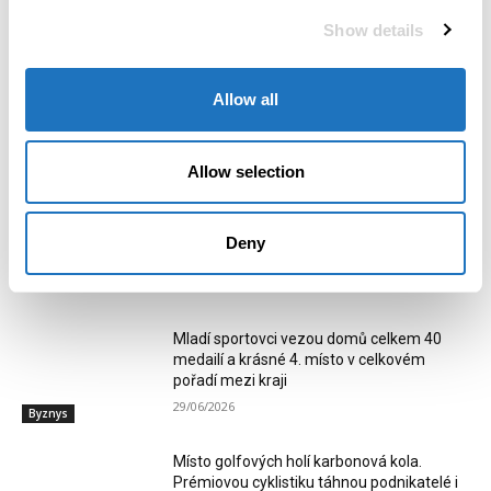
Show details
Monika Ševčíková
Allow all
Mgr. Monika Ševčíková, redaktorka magazínu POSITIV. Věnuji se
rozhovorům, příběhům osobností a tématům, která propojují
byznys, společnost a lidský rozměr podnikání.
Allow selection
Deny
RELATED ARTICLES
Mladí sportovci vezou domů celkem 40
medailí a krásné 4. místo v celkovém
pořadí mezi kraji
29/06/2026
Byznys
Místo golfových holí karbonová kola.
Prémiovou cyklistiku táhnou podnikatelé i