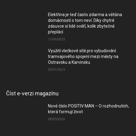
Elektřina je teď často zdarma a většina
domácností o tom neví. Díky chytré
zásuvce si lidé ověří, kolik zbytečně
přeplácí
11/06/2025
Využití vlečkové sítě pro vybudování
tramvajového spojení mezi městy na
Ostravsku a Karvinsku
03/01/2025
Číst e-verzi magazínu
Nové číslo POSITIV MAN – O rozhodnutích,
která formují život
28/05/2026