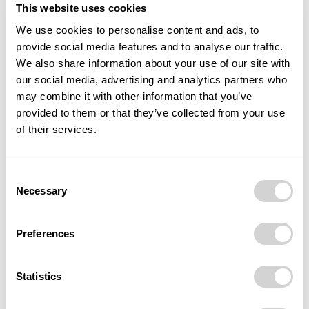
Předchozí článek
Další článek
This website uses cookies
TAWESCO v Kopřivnici testuje
15 let rozvoje interim
We use cookies to personalise content and ads, to
autonomní AGV vozík v
managementu v Česku
provide social media features and to analyse our traffic.
reálném provozu výroby
We also share information about your use of our site with
our social media, advertising and analytics partners who
may combine it with other information that you’ve
provided to them or that they’ve collected from your use
of their services.
Monika Ševčíková
Mgr. Monika Ševčíková, redaktorka magazínu POSITIV. Věnuji se
Consent
rozhovorům, příběhům osobností a tématům, která propojují
Necessary
byznys, společnost a lidský rozměr podnikání.
Selection
Preferences
RELATED ARTICLES
Statistics
Ostrava zažije módní show, jakou region