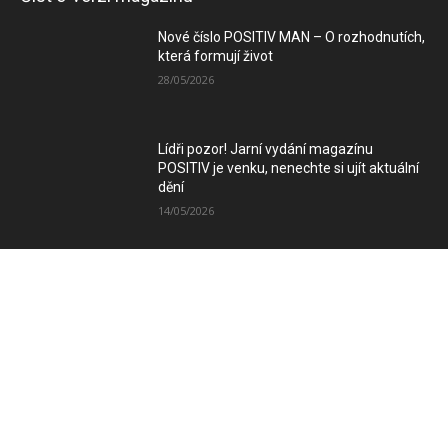
Nové číslo POSITIV MAN – O rozhodnutích,
která formují život
28/05/2026
Lídři pozor! Jarní vydání magazínu
POSITIV je venku, nenechte si ujít aktuální
dění
14/05/2026
Zimní vydání magazínu POSITIV míří k
Vám
08/12/2025