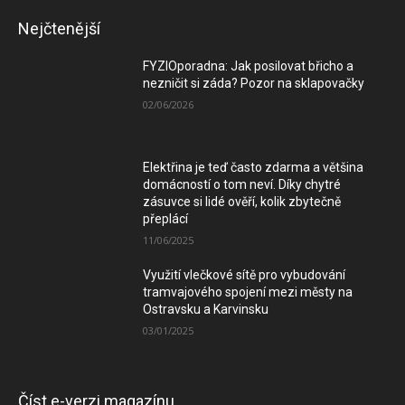
Nejčtenější
FYZIOporadna: Jak posilovat břicho a
nezničit si záda? Pozor na sklapovačky
02/06/2026
Elektřina je teď často zdarma a většina
domácností o tom neví. Díky chytré
zásuvce si lidé ověří, kolik zbytečně
přeplácí
11/06/2025
Využití vlečkové sítě pro vybudování
tramvajového spojení mezi městy na
Ostravsku a Karvinsku
03/01/2025
Číst e-verzi magazínu