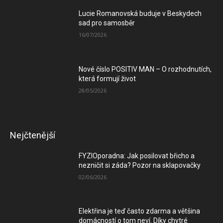
Lucie Romanovská buduje v Beskydech
sad pro samosběr
16/07/2026
Nové číslo POSITIV MAN – O rozhodnutích,
která formují život
28/05/2026
Nejčtenější
FYZIOporadna: Jak posilovat břicho a
nezničit si záda? Pozor na sklapovačky
02/06/2026
Elektřina je teď často zdarma a většina
domácností o tom neví. Díky chytré