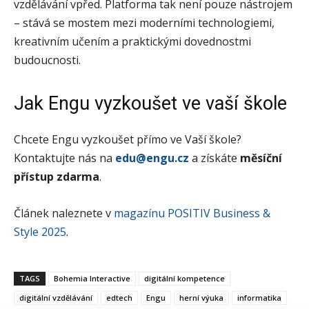
vzdělávání vpřed. Platforma tak není pouze nástrojem
– stává se mostem mezi moderními technologiemi,
kreativním učením a praktickými dovednostmi
budoucnosti.
Jak Engu vyzkoušet ve vaší škole
Chcete Engu vyzkoušet přímo ve Vaší škole?
Kontaktujte nás na
edu@engu.cz
a získáte
měsíční
přístup zdarma
.
Článek naleznete v
magazínu POSITIV Business &
Style 2025
.
TAGS
Bohemia Interactive
digitální kompetence
digitální vzdělávání
edtech
Engu
herní výuka
informatika