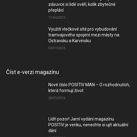
zásuvce si lidé ověří, kolik zbytečně
přeplácí
11/06/2025
Využití vlečkové sítě pro vybudování
tramvajového spojení mezi městy na
Ostravsku a Karvinsku
03/01/2025
Číst e-verzi magazínu
Nové číslo POSITIV MAN – O rozhodnutích,
která formují život
28/05/2026
Lídři pozor! Jarní vydání magazínu
POSITIV je venku, nenechte si ujít aktuální
dění