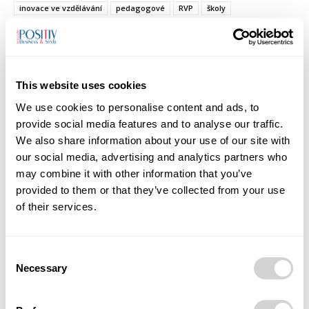
inovace ve vzdělávání
pedagogové
RVP
školy
technologie ve výuce
vzdělávací software
This website uses cookies
We use cookies to personalise content and ads, to
provide social media features and to analyse our traffic.
We also share information about your use of our site with
Předchozí článek
Další článek
our social media, advertising and analytics partners who
Ředitel krajského úřadu
Češi slaví Vánoce tradičně:
may combine it with other information that you’ve
Tomáš Kotyza obdržel cenu
doma, s rodinou a stále
provided to them or that they’ve collected from your use
Českého červeného kříže
častěji s umělým
of their services.
stromečkem
Consent
Necessary
Selection
Monika Ševčíková