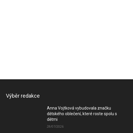
Výběr redakce
Anna Vojtková vybudovala značku
dětského oblečení, které roste spolu s
dětmi
28/07/2026