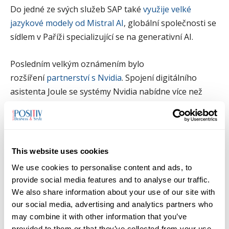
Do jedné ze svých služeb SAP také
využije velké
jazykové modely od Mistral AI
, globální společnosti se
sídlem v Paříži specializující se na generativní AI.
Posledním velkým oznámením bylo
rozšíření
partnerství s Nvidia
. Spojení digitálního
asistenta Joule se systémy Nvidia nabídne více než
pěti milionům vývojářů v programovacím jazyce ABAP
pomoc při generování kódu, jeho analýze a testování.
Vývojáři by měli získat více času pro vytváření a
zlepšování jednotlivých softwarových nástrojů
This website uses cookies
namísto manuálního psaní kódu.
We use cookies to personalise content and ads, to
provide social media features and to analyse our traffic.
Konzultantům by mělo spojení přinést zvýšení
We also share information about your use of our site with
produktivity prostřednictvím využití umělé inteligence,
our social media, advertising and analytics partners who
která čerpá z více než 200 000 stran vzdělávacího
may combine it with other information that you’ve
obsahu, produktových dokumentací a expertních
provided to them or that they’ve collected from your use