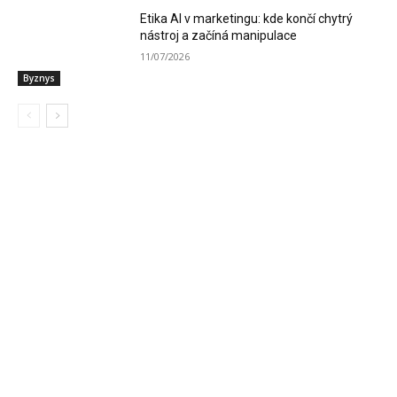
Etika AI v marketingu: kde končí chytrý
nástroj a začíná manipulace
11/07/2026
Byznys