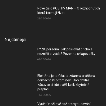
Nové číslo POSITIV MAN – O rozhodnutích,
která formují život
28/05/2026
Nejčtenější
FYZIOporadna: Jak posilovat břicho a
nezničit si záda? Pozor na sklapovačky
02/06/2026
Elektřina je teď často zdarma a většina
domácností o tom neví. Díky chytré
zásuvce si lidé ověří, kolik zbytečně
přeplácí
11/06/2025
Využití vlečkové sítě pro vybudování