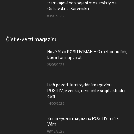
tramvajového spojení mezi městy na
Ostravsku a Karvinsku
03/01/2025
Číst e-verzi magazínu
Nové číslo POSITIV MAN – O rozhodnutích,
která formují život
28/05/2026
Lídři pozor! Jarní vydání magazínu
POSITIV je venku, nenechte si ujít aktuální
dění
14/05/2026
Zimní vydání magazínu POSITIV míří k
Vám
08/12/2025