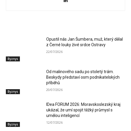
RELATED ARTICLES
Opustil nás Jan Šumbera, muž, který dělal
z Černé louky živé srdce Ostravy
22/07/2026
Byznys
Od malinového sadu po stoletý trám.
Beskydy představí osm podnikatelských
příběhů
20/07/2026
Byznys
IDea FORUM 2026: Moravskoslezský kraj
ukázal, že umí spojit těžký průmysl s
umělou inteligencí
12/07/2026
Byznys