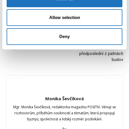
Allow selection
Předchozí článek
Další článek
Centrum sociálních služeb v
Unikátní rezidenční projekt
Deny
Ostravě funguje už dvacet let
Eden Rožnov je těsně před
a chystá velké investice
dokončením, zkolaudovala se
předposlední z patnácti
budov
Monika Ševčíková
Mgr. Monika Ševčíková, redaktorka magazínu POSITIV. Věnuji se
rozhovorům, příběhům osobností a tématům, která propojují
byznys, společnost a lidský rozměr podnikání.