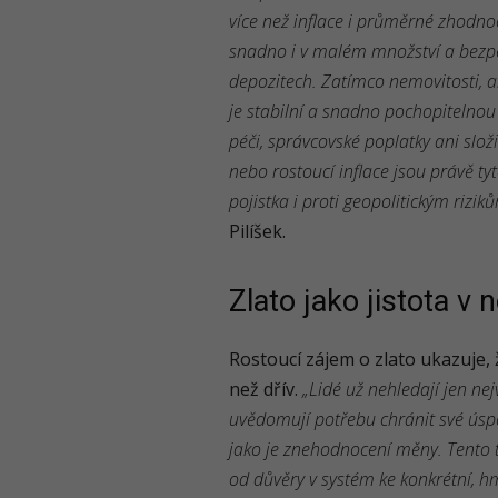
více než inflace i průměrné zhodno
snadno i v malém množství a bez
depozitech. Zatímco nemovitosti, a
je stabilní a snadno pochopitelnou 
péči, správcovské poplatky ani slo
nebo rostoucí inflace jsou právě ty
pojistka i proti geopolitickým riziků
Pilíšek.
Zlato jako jistota v 
Rostoucí zájem o zlato ukazuje, ž
než dřív.
„Lidé už nehledají jen nej
uvědomují potřebu chránit své úspor
jako je znehodnocení měny. Tento 
od důvěry v systém ke konkrétní, h