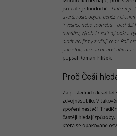
Mnoho lidí nechápe, proč s vět
jsou ale jednoduché.
„Lidé mají z
úvěrů, roste objem peněz v ekonom
investice nebo spotřebu – dochází 
nabídku, výrobci nestíhají pokrýt r
platit víc, firmy zvyšují ceny. Roli 
porostou, začnou utrácet dřív a víc.
popsal Roman Pilíšek.
Proč Češi hledají oc
Za posledních deset let se v Če
zdvojnásobilo. V takovém prostře
spoření nestačí. Tradiční formy t
častěji hledají způsoby, jak uc
která se opakovaně osvědčila, je