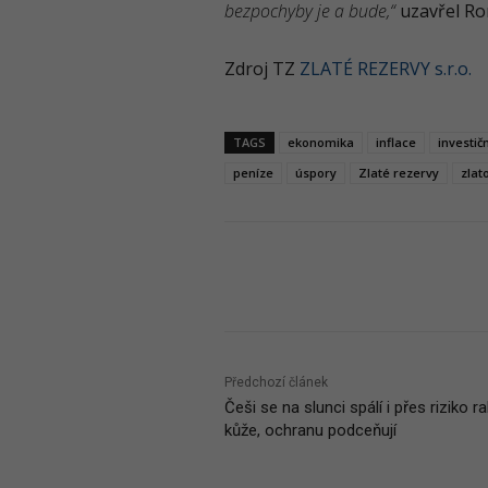
bezpochyby je a bude,“
uzavřel Ro
Zdroj TZ
ZLATÉ REZERVY s.r.o.
TAGS
ekonomika
inflace
investičn
peníze
úspory
Zlaté rezervy
zlat
Podíl
Předchozí článek
Češi se na slunci spálí i přes riziko r
kůže, ochranu podceňují