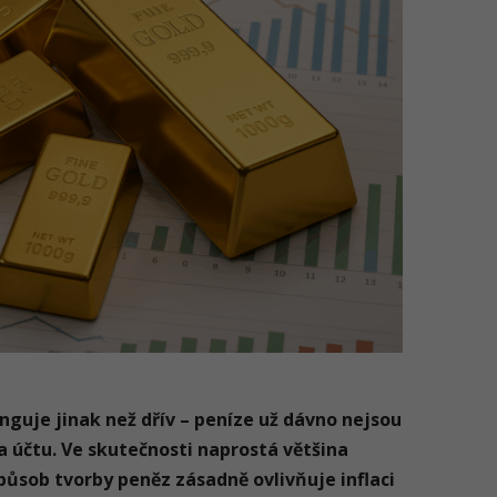
guje jinak než dřív – peníze už dávno nejsou
a účtu.
Ve skutečnosti naprostá většina
působ tvorby peněz zásadně ovlivňuje inflaci