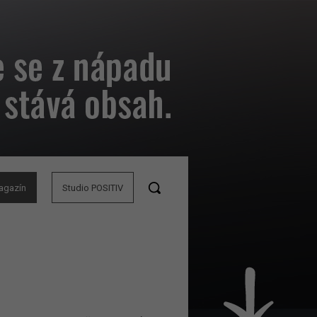
agazín
Studio POSITIV