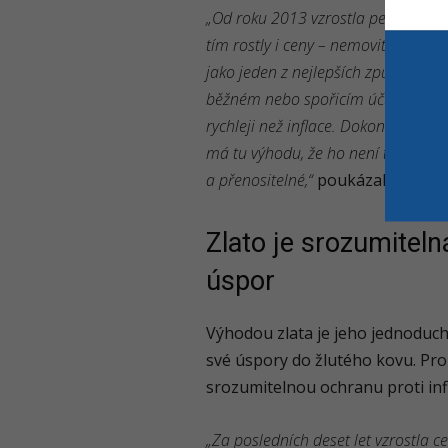
„Od roku 2013 vzrostla peněžní zás
tím rostly i ceny – nemovitostí, slu
jako jeden z nejlepších způsobů, 
běžném nebo spořicím účtu kvůli in
rychleji než inflace. Dokonce i v p
má tu výhodu, že ho není třeba opr
a přenositelné,“
poukázal Roman P
Zlato je srozumiteln
úspor
Výhodou zlata je jeho jednoducho
své úspory do žlutého kovu. Pro
srozumitelnou ochranu proti infl
„Za posledních deset let vzrostla 