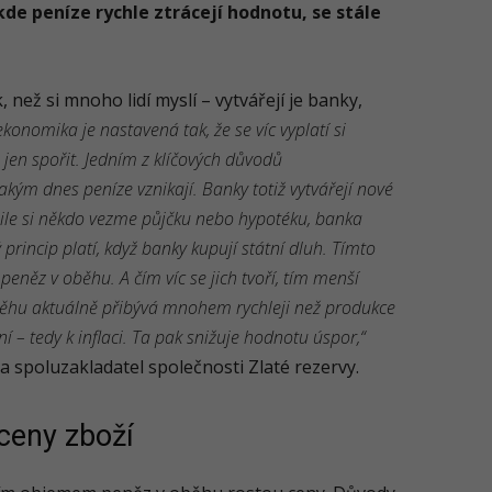
kde peníze rychle ztrácejí hodnotu, se stále
 než si mnoho lidí myslí – vytvářejí je banky,
onomika je nastavená tak, že se víc vyplatí si
e jen spořit. Jedním z klíčových důvodů
kým dnes peníze vznikají. Banky totiž vytvářejí nové
kmile si někdo vezme půjčku nebo hypotéku, banka
ý princip platí, když banky kupují státní dluh. Tímto
eněz v oběhu. A čím víc se jich tvoří, tím menší
běhu aktuálně přibývá mnohem rychleji než produkce
í – tedy k inflaci. Ta pak snižuje hodnotu úspor,“
a spoluzakladatel společnosti Zlaté rezervy.
 ceny zboží