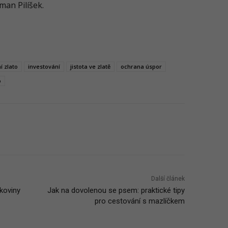
man Pilíšek.
í zlato
investování
jistota ve zlatě
ochrana úspor
o
Další článek
akoviny
Jak na dovolenou se psem: praktické tipy
pro cestování s mazlíčkem