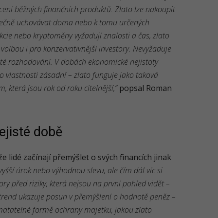
cení běžných finančních produktů. Zlato lze nakoupit
pečně uchovávat doma nebo k tomu určených
kcie nebo kryptoměny vyžadují znalosti a čas, zlato
volbou i pro konzervativnější investory. Nevyžaduje
žité rozhodování. V dobách ekonomické nejistoty
to vlastnosti zásadní – zlato funguje jako taková
m, která jsou rok od roku citelnější,“
popsal Roman
nejisté době
e lidé začínají přemýšlet o svých financích jinak
vyšší úrok nebo výhodnou slevu, ale čím dál víc si
y před riziky, která nejsou na první pohled vidět –
trend ukazuje posun v přemýšlení o hodnotě peněz –
matatelné formě ochrany majetku, jakou zlato