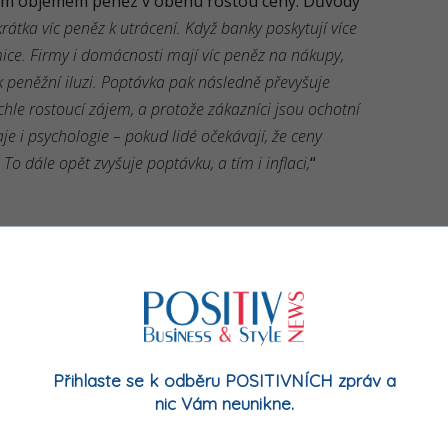
ším objemem peněz v oběhu rostou ceny. Důvody
krátka víc peněz k utrácení. Když banky poskytují více
ice. Firmy i domácnosti mají víc peněz na nákupy,
k peněžní iluzi. Poptávka pak následně převyšuje
ychle rostoucí zájem, a protože zákazníci jsou ochotní
hraje i psychologie – pokud lidé očekávají, že ceny
 To dále opět zvyšuje poptávku, a tím i inflaci,
“
hranu úspor ve zlatě
sku množství peněz v oběhu víc než
dí se stále výrazněji ukazuje, že klasické
otiž inflaci obvykle neporazí. Lidé proto stále
Přihlaste se k odběru POSITIVNÍCH zpráv a
hovat hodnotu svých peněz. Jednou z možností,
nic Vám neunikne.
 ukládání úspor do fyzického zlata.