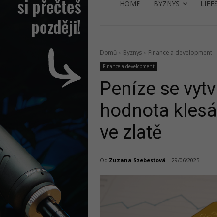
HOME
BYZNYS
LIFE
Domů
Byznys
Finance a development
Finance a development
Peníze se vytv
hodnota klesá,
ve zlatě
Od
Zuzana Szebestová
29/06/2025