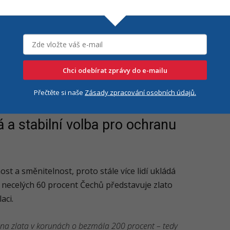
oba ze zhruba tří bilionů korun na sedm bilionů. S
žeb, ale i zlata. Právě zlato se v tomto období ukázalo
jak uchovat hodnotu peněz. Zatímco úspory na
flaci ztrácely na hodnotě, zlato v průměru rostlo
orovnání s nemovitostmi si vedlo velmi dobře – navíc
Chci odebírat zprávy do e-mailu
avovat, pronajímat ani danit. Je snadno uchovatelné
ilíšek.
Přečtěte si naše
Zásady zpracování osobních údajů.
á a stabilní volba pro ochranu
st a směnitelnost, proto stále více lidí ukládá
 necelých 60 procent Čechů představuje zlato
aci.
cena zlata v korunách o bezmála 200 procent – tedy