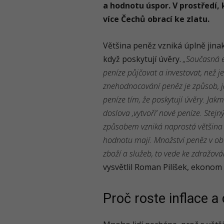
a hodnotu úspor. V prostředí, 
více Čechů obrací ke zlatu.
Většina peněz vzniká úplně jinak,
když poskytují úvěry.
„Současná ek
peníze půjčovat a investovat, než j
znehodnocování peněz je způsob, ja
peníze tím, že poskytují úvěry. Ja
doslova ‚vytvoří‘ nové peníze. Stejn
způsobem vzniká naprostá většina p
hodnotu mají. Množství peněz v o
zboží a služeb, to vede ke zdražován
vysvětlil Roman Pilíšek, ekonom 
Proč roste inflace a