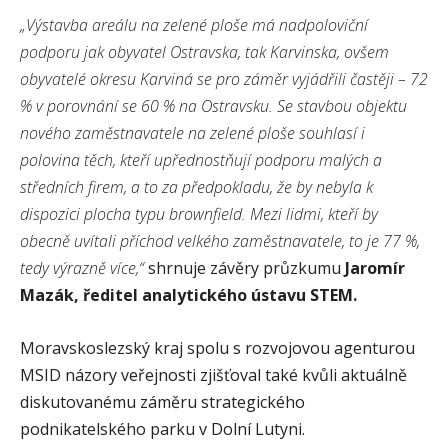
„Výstavba areálu na zelené ploše má nadpoloviční
podporu jak obyvatel Ostravska, tak Karvinska, ovšem
obyvatelé okresu Karviná se pro záměr vyjádřili častěji – 72
% v porovnání se 60 % na Ostravsku. Se stavbou objektu
nového zaměstnavatele na zelené ploše souhlasí i
polovina těch, kteří upřednostňují podporu malých a
středních firem, a to za předpokladu, že by nebyla k
dispozici plocha typu brownfield. Mezi lidmi, kteří by
obecně uvítali příchod velkého zaměstnavatele, to je 77 %,
tedy výrazně více,“
shrnuje závěry průzkumu
Jaromír
Mazák, ředitel analytického ústavu STEM.
Moravskoslezský kraj spolu s rozvojovou agenturou
MSID názory veřejnosti zjišťoval také kvůli aktuálně
diskutovanému záměru strategického
podnikatelského parku v Dolní Lutyni.