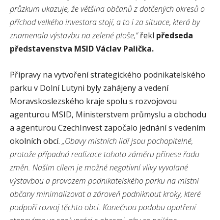
průzkum ukazuje, že většina občanů z dotčených okresů o
příchod velkého investora stojí, a to i za situace, která by
znamenala výstavbu na zelené ploše,“
řekl
předseda
představenstva MSID Václav Palička.
Přípravy na vytvoření strategického podnikatelského
parku v Dolní Lutyni byly zahájeny a vedení
Moravskoslezského kraje spolu s rozvojovou
agenturou MSID, Ministerstvem průmyslu a obchodu
a agenturou CzechInvest započalo jednání s vedením
okolních obcí.
„Obavy místních lidí jsou pochopitelné,
protože případná realizace tohoto záměru přinese řadu
změn. Naším cílem je možné negativní vlivy vyvolané
výstavbou a provozem podnikatelského parku na místní
občany minimalizovat a zároveň podniknout kroky, které
podpoří rozvoj těchto obcí. Konečnou podobu opatření