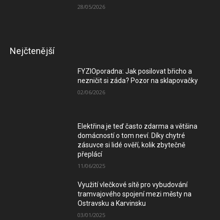
28/05/2026
Nejčtenější
FYZIOporadna: Jak posilovat břicho a
nezničit si záda? Pozor na sklapovačky
02/06/2026
Elektřina je teď často zdarma a většina
domácností o tom neví. Díky chytré
zásuvce si lidé ověří, kolik zbytečně
přeplácí
11/06/2025
Využití vlečkové sítě pro vybudování
tramvajového spojení mezi městy na
Ostravsku a Karvinsku
03/01/2025