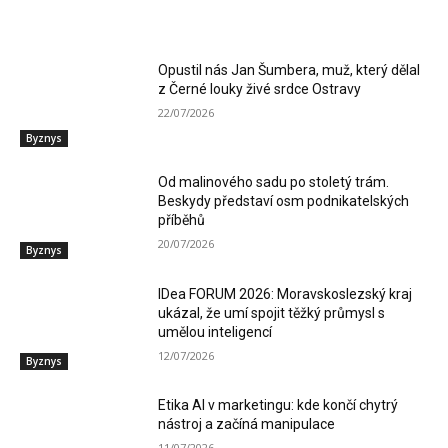
RELATED ARTICLES
Opustil nás Jan Šumbera, muž, který dělal
z Černé louky živé srdce Ostravy
22/07/2026
Byznys
Od malinového sadu po stoletý trám.
Beskydy představí osm podnikatelských
příběhů
20/07/2026
Byznys
IDea FORUM 2026: Moravskoslezský kraj
ukázal, že umí spojit těžký průmysl s
umělou inteligencí
12/07/2026
Byznys
Etika AI v marketingu: kde končí chytrý
nástroj a začíná manipulace
11/07/2026