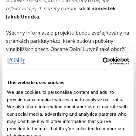
stanovíme ve spolupráci s obcemi, aby co nejlépe
reflektovala jejich potřeby a přání.
sdělil
náměstek
Jakub Unucka
.
Všechny informace o projektu budou zveřejňovány na
stránkách parklutyně.cz, které budou spuštěny
v nejbližších dnech. Občané Dolní Lutyně také obdrží
informační leták do schránek. Vedení
Moravskoslezského kraje dále počítá s uspořádáním
veřejných debat s občany obcí, kterých se výstavba
strategického podnikatelského parku týká.
This website uses cookies
We use cookies to personalise content and ads, to
Metodika průzkumu
provide social media features and to analyse our traffic.
We also share information about your use of our site with
Citovaný průzkum analytického ústavu STEM byl proveden
our social media, advertising and analytics partners who
may combine it with other information that you’ve
na reprezentativním vzorku 670 respondentů ve dnech 2.–
provided to them or that they’ve collected from your use
6. 2. 2024 metodou online dotazování. Cílovou populací
of their services.