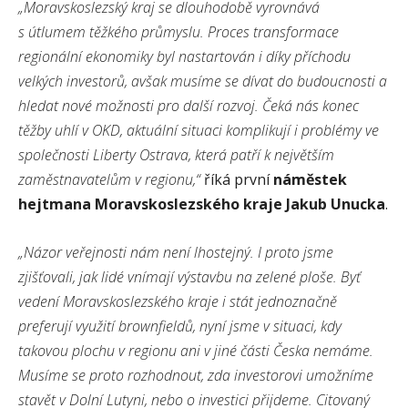
„Moravskoslezský kraj se dlouhodobě vyrovnává
s útlumem těžkého průmyslu. Proces transformace
regionální ekonomiky byl nastartován i díky příchodu
velkých investorů, avšak musíme se dívat do budoucnosti a
hledat nové možnosti pro další rozvoj. Čeká nás konec
těžby uhlí v OKD, aktuální situaci komplikují i problémy ve
společnosti Liberty Ostrava, která patří k největším
zaměstnavatelům v regionu,“
říká první
náměstek
hejtmana Moravskoslezského kraje Jakub Unucka
.
„Názor veřejnosti nám není lhostejný. I proto jsme
zjišťovali, jak lidé vnímají výstavbu na zelené ploše. Byť
vedení Moravskoslezského kraje i stát jednoznačně
preferují využití brownfieldů, nyní jsme v situaci, kdy
takovou plochu v regionu ani v jiné části Česka nemáme.
Musíme se proto rozhodnout, zda investorovi umožníme
stavět v Dolní Lutyni, nebo o investici přijdeme. Citovaný