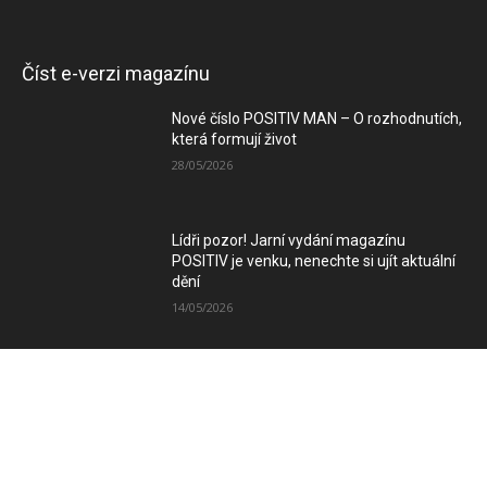
Číst e-verzi magazínu
Nové číslo POSITIV MAN – O rozhodnutích,
která formují život
28/05/2026
Lídři pozor! Jarní vydání magazínu
POSITIV je venku, nenechte si ujít aktuální
dění
14/05/2026
Zimní vydání magazínu POSITIV míří k
Vám
08/12/2025