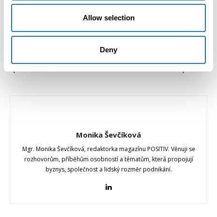
Allow selection
Předchozí článek
Další článek
Co požaduje generace Z v
Rekordní zájem o studium na
zaměstnání? Příznivé
Ostravské univerzitě. Počet
Deny
pracovní prostředí a
přihlášek vzrostl téměř o 10
spolehlivého šéfa
procent
Monika Ševčíková
Mgr. Monika Ševčíková, redaktorka magazínu POSITIV. Věnuji se
rozhovorům, příběhům osobností a tématům, která propojují
byznys, společnost a lidský rozměr podnikání.