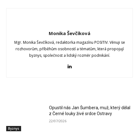
Monika Ševčíková
Mgr. Monika Ševčíková, redaktorka magazínu POSITIV. Věnuji se
rozhovorům, příběhům osobností a tématům, která propojují
byznys, společnost a lidský rozměr podnikání.
RELATED ARTICLES
Opustil nás Jan Šumbera, muž, který dělal
z Černé louky živé srdce Ostravy
22/07/2026
Byznys