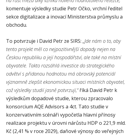
na růst mezd díky vzniku nového hodnotového řetězce,“
komentuje výsledky studie Petr Očko, vrchní ředitel
sekce digitalizace a inovací Ministerstva průmyslu a
obchodu.
To potvrzuje i David Petr ze SIRS:
„Jde nám o to, aby
tento projekt měl co nejpozitivnější dopady nejen na
Českou republiku a její hospodářství, ale také na místní
obyvatele. Takto rozsáhlá investice do strategického
odvětví s přidanou hodnotou má obrovský potenciál
významně zlepšit ekonomickou situaci místních obyvatel,
což výsledky studií jasně potvrzují,“
říká David Petr k
výsledkům dopadové studie, kterou zpracovalo
konsorcium AQE Advisors a 4ct. Tato studie v
konzervativním scénáři vypočetla hlavní přínosy
realizace projektu v úrovni nárůstu HDP o 221,9 mld.
Kč (2,41 % v roce 2029), daňové výnosy do veřejných