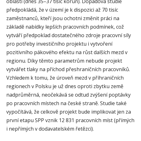
oblasti (dnes 35–37 tisíc korun). Dopadová studie
předpokládá, že v území je k dispozici až 70 tisíc
zaměstnanců, kteří jsou ochotni změnit práci na
základě nabídky lepších pracovních podmínek, což
vytváří předpoklad dostatečného zdroje pracovní síly
pro potřeby investičního projektu i vytvoření
pozitivního pákového efektu na růst dalších mezd v
regionu. Díky těmto parametrům nebude projekt
vytvářet tlaky na příchod přeshraničních pracovníků.
Vzhledem k tomu, že úroveň mezd v příhraničních
regionech v Polsku je už dnes oproti zbytku země
nadprůměrná, neočekává se odtud zvýšení poptávky
po pracovních místech na české straně. Studie také
vypočítává, že celkově projekt bude implikovat jen za
první etapu SPP vznik 12 831 pracovních míst (přímých
i nepřímých v dodavatelském řetězci).