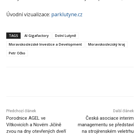
Úvodní vizualizace:
parklutyne.cz
TAGS
AI Gigafactory
Dolní Lutyně
Moravskoslezské Investice a Development
Moravskoslezský kraj
Petr Očko
Předchozí článek
Další článek
Porodnice AGEL ve
Česká asociace interim
Vítkovicích a Novém Jičíně
managementu se představí
zvou na dny otevřených dveří
na strojírenském veletrhu