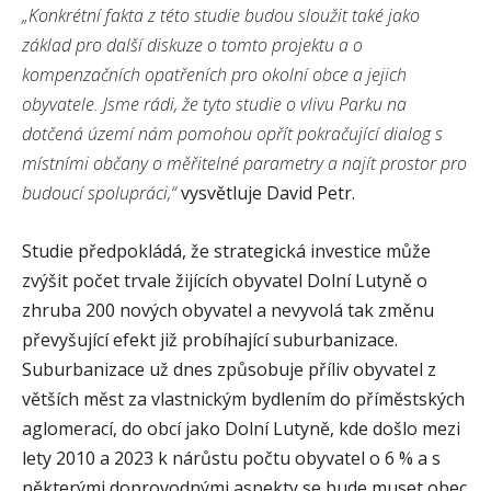
„Konkrétní fakta z této studie budou sloužit také jako
základ pro další diskuze o tomto projektu a o
kompenzačních opatřeních pro okolní obce a jejich
obyvatele. Jsme rádi, že tyto studie o vlivu Parku na
dotčená území nám pomohou opřít pokračující dialog s
místními občany o měřitelné parametry a najít prostor pro
budoucí spolupráci,“
vysvětluje David Petr.
Studie předpokládá, že strategická investice může
zvýšit počet trvale žijících obyvatel Dolní Lutyně o
zhruba 200 nových obyvatel a nevyvolá tak změnu
převyšující efekt již probíhající suburbanizace.
Suburbanizace už dnes způsobuje příliv obyvatel z
větších měst za vlastnickým bydlením do příměstských
aglomerací, do obcí jako Dolní Lutyně, kde došlo mezi
lety 2010 a 2023 k nárůstu počtu obyvatel o 6 % a s
některými doprovodnými aspekty se bude muset obec