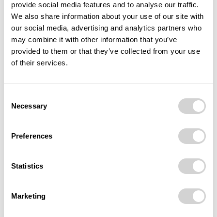
provide social media features and to analyse our traffic.
a její úbytek v kontextu celé spádové oblasti není
We also share information about your use of our site with
závažný (17 % jen v rámci katastru Dolní Lutyně).
our social media, advertising and analytics partners who
Sousedství areálu má jen malý negativní efekt na
may combine it with other information that you’ve
obydlená území. Lesní plochy v území SPP jsou
provided to them or that they’ve collected from your use
bilancovány a nahrazeny v rámci připravovaného
of their services.
konceptu 3,5násobně. Ztráta lovišť bukáčka malého
zánikem nynějších strouh bude kompenzována
Consent
novými přírodními břehy v rámci zelených ploch v
Necessary
Selection
areálu či poblíž něj. Celkově dojde ke zvýšení
koeficientu ekologické stability dotčeného území z
Preferences
0,128 na 0,449. Navrhovanou revitalizací, opravou a
dodatečnou výsadbou se zvýší ekosystémová
prostupnost a biodiverzita v území. Detailní biologické
Statistics
hodnocení je předmětem navazujících studií a
standardních procesů hodnocení SEA a EIA.
Marketing
Cílem Studie záplavového území bylo posoudit, zda