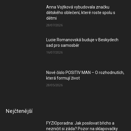
Anna Vojtková vybudovala značku
dětského oblečení, které roste spolu s
dětmi
28/07/2026
Lucie Romanovská buduje v Beskydech
sad pro samosběr
16/07/2026
Nové číslo POSITIV MAN – O rozhodnutích,
která formují život
28/05/2026
Nejčtenější
FYZIOporadna: Jak posilovat břicho a
nezničit si záda? Pozor na sklapovačky