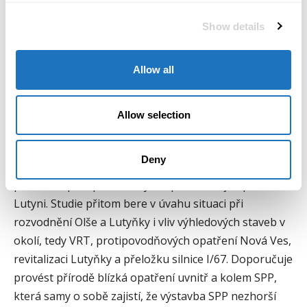
projekt může být realizován v záplavovém území a
Show details
navrhnout taková opatření, aby stavba SPP
nezhoršila situaci při záplavách v okolních obcích.
Allow all
Studii zpracovávají Ing. Filip Urban a Ing. Jan Lux ve
společnosti Vodohospodářský rozvoj a výstavba a.s.
Dnes prezentovali základní poznatky, které dále
Allow selection
rozpracovávají. Nové podklady a technologie
modelování zpřesnily dosavadní znalosti odtokových
Deny
poměrů v širším území. To je důležitý předpoklad pro
plánování protipovodňových opatření nejen pro Dolní
Lutyni. Studie přitom bere v úvahu situaci při
rozvodnění Olše a Lutyňky i vliv výhledových staveb v
okolí, tedy VRT, protipovodňových opatření Nová Ves,
revitalizaci Lutyňky a přeložku silnice I/67. Doporučuje
provést přírodě blízká opatření uvnitř a kolem SPP,
která samy o sobě zajistí, že výstavba SPP nezhorší