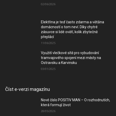
02/06/2026
Elektřina je teď často zdarma a většina
domácností o tom neví. Díky chytré
zásuvce si lidé ověří, kolik zbytečně
přeplácí
11/06/2025
Využití vlečkové sítě pro vybudování
tramvajového spojení mezi městy na
Ostravsku a Karvinsku
03/01/2025
Číst e-verzi magazínu
Nové číslo POSITIV MAN – O rozhodnutích,
která formují život
28/05/2026