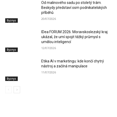
Od malinového sadu po stoletý trám.
Beskydy představí osm podnikatelských
příběhů
20/07/2026
Byznys
IDea FORUM 2026: Moravskoslezský kraj
ukázal, že umí spojit těžký průmysl s
umělou inteligencí
12/07/2026
Byznys
Etika AI v marketingu: kde končí chytrý
nástroj a začíná manipulace
11/07/2026
Byznys