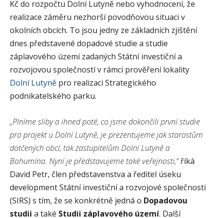
Kč do rozpočtu Dolní Lutyně nebo vyhodnocení, že
realizace záměru nezhorší povodňovou situaci v
okolních obcích. To jsou jedny ze základních zjištění
dnes představené dopadové studie a studie
záplavového území zadaných Státní investiční a
rozvojovou společností v rámci prověření lokality
Dolní Lutyně
pro realizaci Strategického
podnikatelského parku.
„Plníme sliby a ihned poté, co jsme dokončili první studie
pro projekt u Dolní Lutyně, je prezentujeme jak starostům
dotčených obcí, tak zastupitelům Dolní Lutyně a
Bohumína. Nyní je představujeme také veřejnosti,“
říká
David Petr, člen představenstva a ředitel úseku
development Státní investiční a rozvojové společnosti
(SIRS) s tím, že se konkrétně jedná o
Dopadovou
studii
a také
Studii záplavového území
. Další