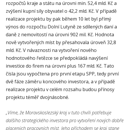
rozpočtů kraje a státu na úrovni min. 52,4 mld. Kč a
zvýšení kupní síly obyvatel o 42,2 mld. Kč. V případě
realizace projektu by pak během 10 let byl přímý
výnos do rozpočtu Dolní Lutyně ze sdílených daní a
daně z nemovitostí na úrovni 902 mil. Kč. Hodnota
nově vytvořených míst by přesahovala úroveň 32,8
mld. Kč. V návaznosti na vytvoření nového
hodnotového řetězce se předpokládá navýšení
investice do firem na úrovni plus 167 mld. Kč. Tato
čísla jsou vypočtena pro první etapu SPP, tedy první
dvě fáze záměru koncového investora, a v případě
realizace projektu v celém rozsahu budou přínosy
projektu téměř dvojnásobné.
„Víme, že Moravskoslezský kraj v tuto chvíli potřebuje
dalšího strategického investora pro vytvoření nových dobře
placených pracovních míst. Jeho příchodem se kraj stane