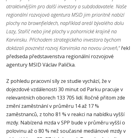
atraktivnějším pro další investory a subdodavatele. Naše
regionální rozvojová agentura MSID jim prioritně nabízí
plochy na brownfieldech, například areál bývalého dolu
Lazy, Staříč nebo jiné plochy v pohornické krajině na
Karvinsku. Příchodem strategického investora bychom
dokázali povznést rozvoj Karvinska na novou úroveň,“
řekl
předseda představenstva regionální rozvojové
agentury MSID Václav Palička.
Z pohledu pracovní síly ze studie vychází, že v
dojezdové vzdálenosti 30 minut od Parku pracuje v
relevantních oborech 133 705 lidí. Ročně přitom zde
změní zaměstnání v průměru 14 až 17 %
zaměstnanců, z toho 81 % v reakci na nabídku vyšší
mzdy. Nabízená mzda v SPP bude v průměru vyšší o
polovinu až o 80 % než současné mediánové mzdy v