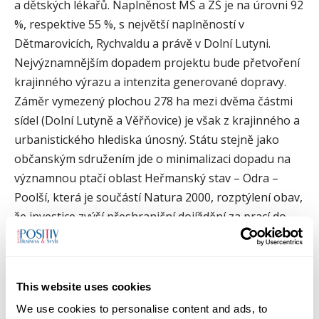
a dětských lékařů. Naplněnost MŠ a ZŠ je na úrovni 92
%, respektive 55 %, s největší naplněností v
Dětmarovicích, Rychvaldu a právě v Dolní Lutyni.
Nejvýznamnějším dopadem projektu bude přetvoření
krajinného výrazu a intenzita generované dopravy.
Záměr vymezený plochou 278 ha mezi dvěma částmi
sídel (Dolní Lutyně a Věřňovice) je však z krajinného a
urbanistického hlediska únosný. Státu stejně jako
občanským sdružením jde o minimalizaci dopadu na
významnou ptačí oblast Heřmanský stav – Odra –
Poolší, která je součástí Natura 2000, rozptýlení obav,
že investice zvýší přeshraniční dojíždění za prací do
Dolní Lutyně, neúměrně zvětší obec novou výstavbou
a nároky na občanskou vybavenost pro zaměstnance
plánované továrny.
This website uses cookies
We use cookies to personalise content and ads, to
Orná půda je klasifikována jako velmi málo produkční