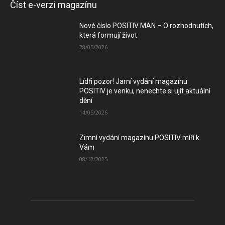
Číst e-verzi magazínu
Nové číslo POSITIV MAN – O rozhodnutích,
která formují život
28/05/2026
Lídři pozor! Jarní vydání magazínu
POSITIV je venku, nenechte si ujít aktuální
dění
14/05/2026
Zimní vydání magazínu POSITIV míří k
Vám
08/12/2025