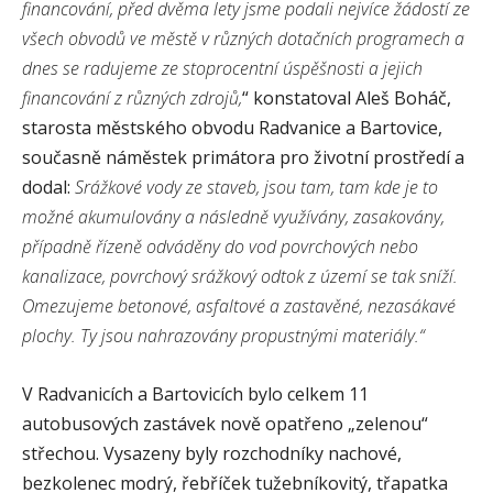
financování, před dvěma lety jsme podali nejvíce žádostí ze
všech obvodů ve městě v různých dotačních programech a
dnes se radujeme ze stoprocentní úspěšnosti a jejich
financování z různých zdrojů,
“ konstatoval Aleš Boháč,
starosta městského obvodu Radvanice a Bartovice,
současně náměstek primátora pro životní prostředí a
dodal:
Srážkové vody ze staveb, jsou tam, tam kde je to
možné akumulovány a následně využívány, zasakovány,
případně řízeně odváděny do vod povrchových nebo
kanalizace, povrchový srážkový odtok z území se tak sníží.
Omezujeme betonové, asfaltové a zastavěné, nezasákavé
plochy. Ty jsou nahrazovány propustnými materiály.“
V Radvanicích a Bartovicích bylo celkem 11
autobusových zastávek nově opatřeno „zelenou“
střechou. Vysazeny byly rozchodníky nachové,
bezkolenec modrý, řebříček tužebníkovitý, třapatka