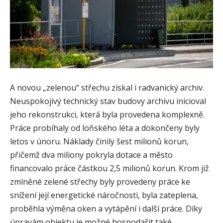
A novou „zelenou“ střechu získal i radvanický archiv.
Neuspokojivý technický stav budovy archivu inicioval
jeho rekonstrukci, která byla provedena komplexně.
Práce probíhaly od loňského léta a dokončeny byly
letos v únoru. Náklady činily šest milionů korun,
přičemž dva miliony pokryla dotace a město
financovalo práce částkou 2,5 milionů korun. Krom již
zmíněné zelené střechy byly provedeny práce ke
snížení její energetické náročnosti, byla zateplena,
proběhla výměna oken a vytápění i další práce. Díky
úpravám objektu je možné hospodařit také