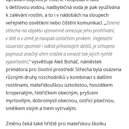
s dešťovou vodou, nadbytečná voda je pak využívána
k zalévání rostlin, a to i v nádobách na sloupech
veřejného osvětlení nebo čištění komunikací. „
Zelená
střecha na objektu významně omezuje jeho prohřívání,
v létě a v zimě je naopak izolačním prvkem. Vegetační
souvrství zpomalí i odtok přívalových dešťů, je schopna
pojmout značný úhrn srážek a omezit tak jejich rychlé
vypařování
,“ vysvětluje Aleš Boháč, náměstek
primátora pro životní prostředí. Střecha byla osázena
různými druhy rozchodníků v kombinaci s dalšími
rostlinami, mateřídouškou úzkolistou, hvozdíkem
kropenatým, řebříčkem obecným, pryšcem
myrtovitým, dobromyslí obecnou, ostřicí písečnou,
smělkem sivým a lnem vytrvalým.
Změnu čeká také hřiště pro mateřskou školku