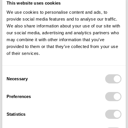
This website uses cookies
We use cookies to personalise content and ads, to
provide social media features and to analyse our traffic.
We also share information about your use of our site with
our social media, advertising and analytics partners who
may combine it with other information that you’ve
provided to them or that they’ve collected from your use
of their services.
Consent
Necessary
Selection
„Ozelenění veřejných objektů napomáhá v boji proti
dopadům změn klimatu, má vliv na vícero aspektů
Preferences
životního prostředí a ve svém důsledku pak také na
ekonomiku i sféru sociální. Díky ozelenění střech je
Statistics
zlepšeno hospodaření se srážkovými vodami i v městském
prostředí, je posilována ekologická stabilita a jsou