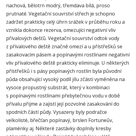
nachová, bělotrn modrý, třemdava bílá, proso
prutnaté. Vegetační souvrství střech je schopno
zadržet prakticky celý úhrn srážek v průběhu roku a
vznikla dokonce rezerva, omezující negativní vliv
přívalových dešťů. Vegetační souvrství odtok vody
z přívalového deště značně omezí a u přístřešků se
zasakovacím pásem a popínavými rostlinami negativní
vliv přívalového deště prakticky eliminuje. U některých
přístřešků i s pásy popínavých rostlin byla původní
půda obsahující vysoký podíl jílu zčásti vyměněna na
vysoce propustný substrát, který v kombinaci
s popínavými rostlinami přebytečnou vodu v době
přívalu přijme a zajistí její pozvolné zasakování do
spodních částí půdy. Vysazeny byly podražce
velkolisté, břečťan popínavý, brslen Fortuneův,
plaménky aj. Některé zastávky doplnily kresby