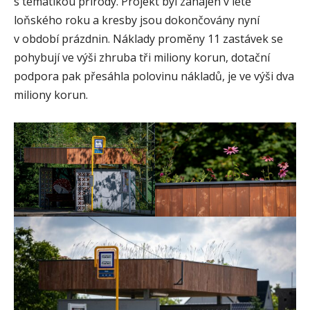
s tématikou přírody. Projekt byl zahájen v létě
loňského roku a kresby jsou dokončovány nyní
v období prázdnin. Náklady proměny 11 zastávek se
pohybují ve výši zhruba tři miliony korun, dotační
podpora pak přesáhla polovinu nákladů, je ve výši dva
miliony korun.