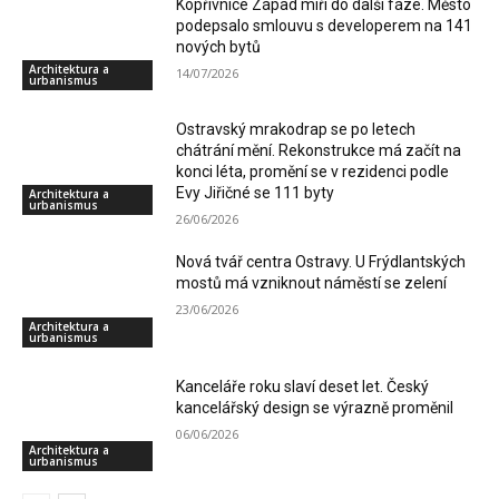
Kopřivnice Západ míří do další fáze. Město
podepsalo smlouvu s developerem na 141
nových bytů
Architektura a
14/07/2026
urbanismus
Ostravský mrakodrap se po letech
chátrání mění. Rekonstrukce má začít na
konci léta, promění se v rezidenci podle
Evy Jiřičné se 111 byty
Architektura a
urbanismus
26/06/2026
Nová tvář centra Ostravy. U Frýdlantských
mostů má vzniknout náměstí se zelení
23/06/2026
Architektura a
urbanismus
Kanceláře roku slaví deset let. Český
kancelářský design se výrazně proměnil
06/06/2026
Architektura a
urbanismus