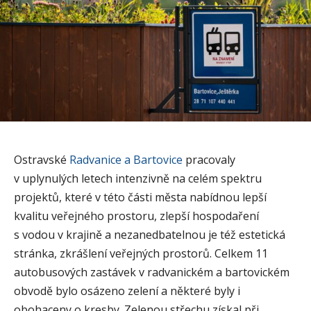
Ostravské
Radvanice a Bartovice
pracovaly
v uplynulých letech intenzivně na celém spektru
projektů, které v této části města nabídnou lepší
kvalitu veřejného prostoru, zlepší hospodaření
s vodou v krajině a nezanedbatelnou je též estetická
stránka, zkrášlení veřejných prostorů. Celkem 11
autobusových zastávek v radvanickém a bartovickém
obvodě bylo osázeno zelení a některé byly i
obohaceny o kresby. Zelenou střechu získal při