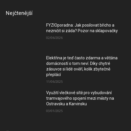
Nejčtenější
FYZIOporadna: Jak posilovat břicho a
nezničit si záda? Pozor na sklapovačky
02/06/2026
Elektřina je teď často zdarma a většina
domácností o tom neví. Díky chytré
zásuvce si lidé ověří, kolik zbytečně
přeplácí
11/06/2025
Využití vlečkové sítě pro vybudování
tramvajového spojení mezi městy na
Ostravsku a Karvinsku
03/01/2025