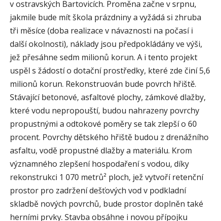
v ostravských Bartovicích. Proměna začne v srpnu,
jakmile bude mít škola prázdniny a vyžádá si zhruba
tři měsíce (doba realizace v návaznosti na počasí i
další okolnosti), náklady jsou předpokládány ve výši,
jež přesáhne sedm milionů korun. A i tento projekt
uspěl s žádostí o dotační prostředky, které zde činí 5,6
milionů korun. Rekonstruován bude povrch hřiště.
Stávající betonové, asfaltové plochy, zámkové dlažby,
které vodu nepropouští, budou nahrazeny povrchy
propustnými a odtokové poměry se tak zlepší o 60
procent. Povrchy dětského hřiště budou z drenážního
asfaltu, vodě propustné dlažby a materiálu. Krom
významného zlepšení hospodaření s vodou, díky
rekonstrukci 1 070 metrů² ploch, jež vytvoří retenční
prostor pro zadržení dešťových vod v podkladní
skladbě nových povrchů, bude prostor doplněn také
herními prvky. Stavba obsáhne i novou přípojku