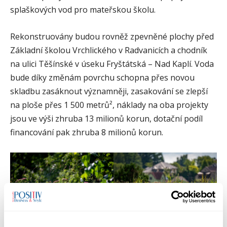
splaškových vod pro mateřskou školu.
Rekonstruovány budou rovněž zpevněné plochy před
Základní školou Vrchlického v Radvanicích a chodník
na ulici Těšínské v úseku Fryštátská – Nad Kaplí. Voda
bude díky změnám povrchu schopna přes novou
skladbu zasáknout významněji, zasakování se zlepší
na ploše přes 1 500 metrů², náklady na oba projekty
jsou ve výši zhruba 13 milionů korun, dotační podíl
financování pak zhruba 8 milionů korun.