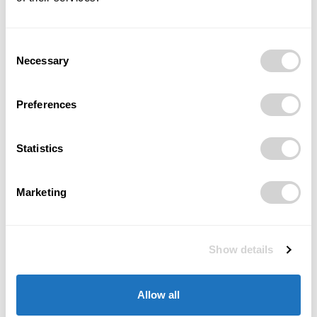
RELATED ARTICLES
Kopřivnice Západ míří do další fáze. Město
Consent
podepsalo smlouvu s developerem na 141
Necessary
Selection
nových bytů
Architektura a
14/07/2026
urbanismus
Preferences
Ostravský mrakodrap se po letech
chátrání mění. Rekonstrukce má začít na
konci léta, promění se v rezidenci podle
Statistics
Evy Jiřičné se 111 byty
Architektura a
urbanismus
26/06/2026
Marketing
Nová tvář centra Ostravy. U Frýdlantských
mostů má vzniknout náměstí se zelení
23/06/2026
Architektura a
Show details
urbanismus
Kanceláře roku slaví deset let. Český
Allow all
kancelářský design se výrazně proměnil
06/06/2026