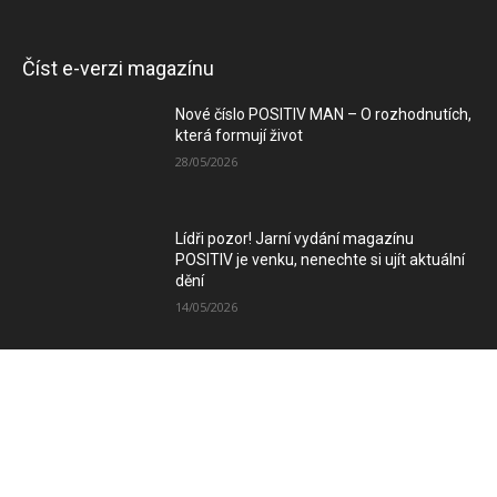
Číst e-verzi magazínu
Nové číslo POSITIV MAN – O rozhodnutích,
která formují život
28/05/2026
Lídři pozor! Jarní vydání magazínu
POSITIV je venku, nenechte si ujít aktuální
dění
14/05/2026
Zimní vydání magazínu POSITIV míří k
Vám
08/12/2025