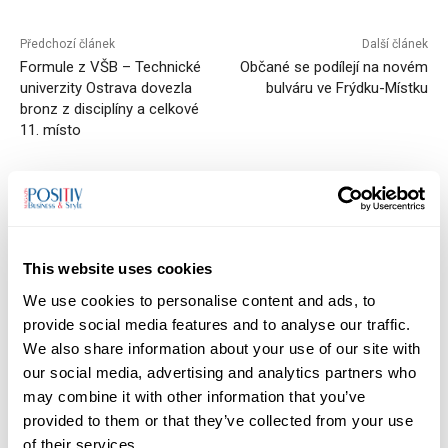
Předchozí článek
Další článek
Formule z VŠB – Technické
Občané se podílejí na novém
univerzity Ostrava dovezla
bulváru ve Frýdku-Místku
bronz z disciplíny a celkové
11. místo
Monika Ševčíková
This website uses cookies
Mgr. Monika Ševčíková, redaktorka magazínu POSITIV. Věnuji se
We use cookies to personalise content and ads, to
rozhovorům, příběhům osobností a tématům, která propojují
provide social media features and to analyse our traffic.
byznys, společnost a lidský rozměr podnikání.
We also share information about your use of our site with
our social media, advertising and analytics partners who
may combine it with other information that you’ve
provided to them or that they’ve collected from your use
of their services.