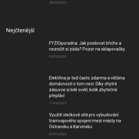
28/05/2026
Nejčtenější
FYZIOporadna: Jak posilovat břicho a
nezničit si záda? Pozor na sklapovačky
02/06/2026
Elektřina je teď často zdarma a většina
domácností o tom neví. Díky chytré
zásuvce si lidé ověří, kolik zbytečně
přeplácí
11/06/2025
Využití vlečkové sítě pro vybudování
tramvajového spojení mezi městy na
Ostravsku a Karvinsku
03/01/2025