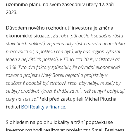
územního plánu na svém zasedání v úterý 12. září
2023.
Důvodem nového rozhodnutí investora je změna
ekonomické situace.
„Za rok a půl došlo k souběhu růstu
stavebních nákladů, zejména díky růstu mezd a nedostatku
pracovních sil, a poklesu cen bytů, kdy náš region vykázal
jeden z největších poklesů, v Třinci cca 20 %, v Ostravě až
40 %. Tyto dva faktory způsobily, že původní ekonomická
rozvaha projektu Nový Borek neplatí a projekt by v
současné podobě byl ztrátový, resp. aby nebyl, musely by
2
se byty prodávat výrazně dráže za m
, než se nyní pohybují
ceny na Terase,“
řekl před zastupiteli Michal Pitucha,
ředitel
BO! Reality a finance
.
S ohledem na polohu lokality a tržní poptávku se
investor rozhodl realizovat projekt tzv. Small Business