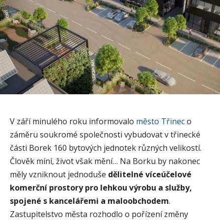
V září minulého roku informovalo
město Třinec
o
záměru soukromé společnosti vybudovat v třinecké
části Borek 160 bytových jednotek různých velikostí.
Člověk míní, život však mění… Na Borku by nakonec
měly vzniknout jednoduše
dělitelné víceúčelové
komerční prostory pro lehkou výrobu a služby,
spojené s kancelářemi a maloobchodem
.
Zastupitelstvo města rozhodlo o pořízení změny